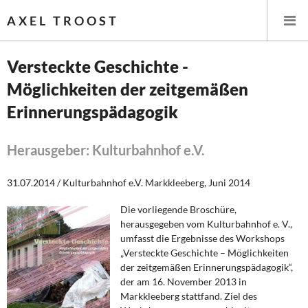
AXEL TROOST
Versteckte Geschichte -
Möglichkeiten der zeitgemäßen
Startseite
Erinnerungspädagogik
Themen
Herausgeber: Kulturbahnhof e.V.
Leitlinien linker Wirtschafts- und Finanzpolitik
31.07.2014 / Kulturbahnhof e.V. Markkleeberg, Juni 2014
Wirtschaftspolitik
Die vorliegende Broschüre,
Steuer- und Finanzpolitik
herausgegeben vom Kulturbahnhof e. V.,
umfasst die Ergebnisse des Workshops
Öffentliche Infrastruktur und Daseinsvorsorge
„Versteckte Geschichte – Möglichkeiten
der zeitgemäßen Erinnerungspädagogik“,
der am 16. November 2013 in
Eurokrise und Griechenland
Markkleeberg stattfand. Ziel des