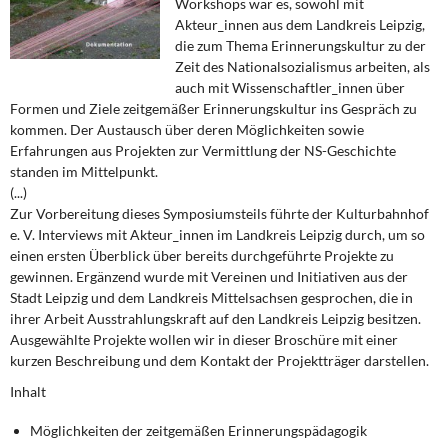
Workshops war es, sowohl mit
DIE LINKE
Akteur_innen aus dem Landkreis Leipzig,
die zum Thema Erinnerungskultur zu der
Weitere Themen
Zeit des Nationalsozialismus arbeiten, als
auch mit Wissenschaftler_innen über
Memo-Gruppe
Formen und Ziele zeitgemäßer Erinnerungskultur ins Gespräch zu
kommen. Der Austausch über deren Möglichkeiten sowie
Erfahrungen aus Projekten zur Vermittlung der NS-Geschichte
Institut Solidarische Moderne
standen im Mittelpunkt.
(...)
Rosa-Luxemburg-Stiftung
Zur Vorbereitung dieses Symposiumsteils führte der Kulturbahnhof
e. V. Interviews mit Akteur_innen im Landkreis Leipzig durch, um so
Über mich
einen ersten Überblick über bereits durchgeführte Projekte zu
gewinnen. Ergänzend wurde mit Vereinen und Initiativen aus der
Stadt Leipzig und dem Landkreis Mittelsachsen gesprochen, die in
Kontakt
ihrer Arbeit Ausstrahlungskraft auf den Landkreis Leipzig besitzen.
Ausgewählte Projekte wollen wir in dieser Broschüre mit einer
kurzen Beschreibung und dem Kontakt der Projektträger darstellen.
Inhalt
Möglichkeiten der zeitgemäßen Erinnerungspädagogik