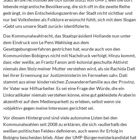
lebende migrantische Bevölkerung, die sich oft in die zweite Reihe
gedrängt, in den Entscheidungszentren der Stadt nicht sichtbar und
nur bei Volksfesten als Folklore erwünscht fühlt, sich mit dem Slogan
»Gebt uns unsere Stadt zurück« identifizierte.
Das Kommunalwahlrecht, das Staatspräsident Hollande
nun unter
dem Eindruck von Le Pens Wahlsieg aus dem
Gesetzgebungsverfahren gestrichen hat, wurde auch von den
Kommunisten Bobignys nicht mit Nachdruck verfolgt. Hinzu kommt,
dass »der weiße, an Frantz Fanon anti-kolonial geschulte Aktivist
niemals den Stolz meiner Mutter verstehen wird, als sie Rachida Dati
bei ihrer Ernennung zur Justizministerin im Fernsehen sah«. Dati
stammt aus einer kinderreichen Zuwandererfamilie aus der Provinz,
ihr Vater war Hilfsarbeiter. Es sei eine Frage der Würde, die ein
Linksradikaler niemals verstehen könne, eine gut gekleidete Araberin
akzentfrei auf dem Medienparkett zu erleben, selbst wenn sie
»objektiv« gegen meine Interessen gerichtet sei.
Vor diesem Hintergrund sind viele autonome
Listen bei den
Kommunalwahlen seit 2008 zu erklären, die sich »außerhalb des
weißen politischen Feldes« definieren, auch wenn ihr Erfolg in
Bobigny bescheiden blieb. Aber der UMP-Bürgermeisterkandidat hat