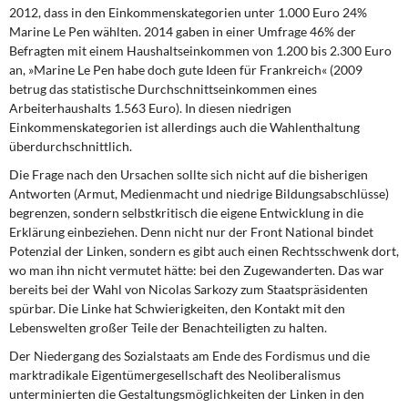
DIE LINKE
2012, dass in den Einkommenskategorien unter 1.000 Euro 24%
Marine Le Pen wählten. 2014 gaben in einer Umfrage 46% der
Befragten mit einem Haushaltseinkommen von 1.200 bis 2.300 Euro
Weitere Themen
an, »Marine Le Pen habe doch gute Ideen für Frankreich« (2009
betrug das statistische Durchschnittseinkommen eines
Memo-Gruppe
Arbeiterhaushalts 1.563 Euro). In diesen niedrigen
Einkommenskategorien ist allerdings auch die Wahlenthaltung
Institut Solidarische Moderne
überdurchschnittlich.
Die Frage nach den Ursachen
sollte sich nicht auf die bisherigen
Rosa-Luxemburg-Stiftung
Antworten (Armut, Medienmacht und niedrige Bildungsabschlüsse)
begrenzen, sondern selbstkritisch die eigene Entwicklung in die
Über mich
Erklärung einbeziehen. Denn nicht nur der Front National bindet
Potenzial der Linken, sondern es gibt auch einen Rechtsschwenk dort,
wo man ihn nicht vermutet hätte: bei den Zugewanderten. Das war
Kontakt
bereits bei der Wahl von Nicolas Sarkozy zum Staatspräsidenten
spürbar. Die Linke hat Schwierigkeiten, den Kontakt mit den
Lebenswelten großer Teile der Benachteiligten zu halten.
Der Niedergang des Sozialstaats
am Ende des Fordismus und die
marktradikale Eigentümergesellschaft des Neoliberalismus
unterminierten die Gestaltungsmöglichkeiten der Linken in den