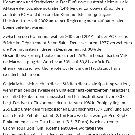
Kommunen und Stadtvierteln. Der Einflussverlust traf nicht nur die
Akteure der Sozialdemokratie (14% bei der Europawahl), sondern
auch den PCF und die von den Kommunisten mitgetragene
Linksfront, die seit 2002 an keiner Regierung mehr auf nationaler
Ebene beteiligt waren.
Zwischen den Kommunalwahlen 2008 und 2014
hat der PCF sechs
Städte im Département Seine-Saint-Denis verloren. 1977 verwalteten
die Kommunisten in diesem Département rd. 80% der
Gesamtbevölkerung, heute sind es noch 26%. Im benachbarten Val-
de-Marne[1] ging der Anteil von 50% auf 30,8% zurück. Der
ehemalige sprichwörtliche rote Gürtel um die Hauptstadt Paris
existiert nicht mehr.
Objektiv hat sich auch in diesen Städten
die soziale Spaltung vertieft,
wenn man beispielsweise den Ungleichheitskoeffizienten heranzieht,
der mit 0,40 über dem französischen Durchschnittswert von 0,37
liegt. Das Netto-Einkommen der untersten 10% in Bobigny liegt mit
255 Euro unter dem französischen Durchschnitt (577 Euro) und auch
das reichste Zehntel hat mit 2.156 Euro weitaus weniger Pro Kopf-
Einkommen als der Durchschnitt (3.247 Euro). Noch extremer
Clichy-sous-Bois (Gini-Koeffizient 0,44), wo tagelange
besinnungslose Randale den damaligen Staatspräsidenten Sarkozy so