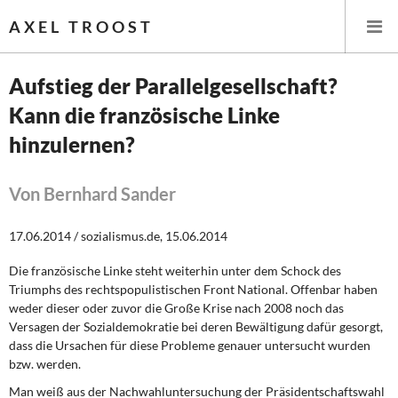
AXEL TROOST
Aufstieg der Parallelgesellschaft?
Kann die französische Linke
Startseite
hinzulernen?
Themen
Von Bernhard Sander
Leitlinien linker Wirtschafts- und Finanzpolitik
17.06.2014 / sozialismus.de, 15.06.2014
Wirtschaftspolitik
Die französische Linke steht weiterhin unter dem Schock des
Steuer- und Finanzpolitik
Triumphs des rechtspopulistischen Front National. Offenbar haben
weder dieser oder zuvor die Große Krise nach 2008 noch das
Öffentliche Infrastruktur und Daseinsvorsorge
Versagen der Sozialdemokratie bei deren Bewältigung dafür gesorgt,
dass die Ursachen für diese Probleme genauer untersucht wurden
bzw. werden.
Eurokrise und Griechenland
Man weiß aus der Nachwahluntersuchung
der Präsidentschaftswahl