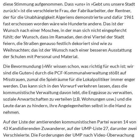
diese Stimmung aufgenommen. Dass »uns« in »Gebt uns unsere Stadt
zurück!« ist die verschleierte Frau, der Fabrikarbeiter, der Rentner,
der für die Unabhängigkeit Algeriens demonstrierte und dafür 1961
fast erschossen worden wäre wie Hunderte andere. Das ist der
Wunsch nach einer Moschee, in der man sich nicht eingepfercht
fühlt; der Wunsch, dass im Ramadan, den drei Viertel der Stadt
feiern, die Straßen genauso festlich dekoriert sind wie zu
Weihnachten; das ist der Wunsch nach einer besseren Ausstattung
der Schulen mit Personal und Material.
Die Bevormundung (»Wir wissen schon,
was richtig für euch ist; wir
sind die Guten«) durch die PCF-Kommunalverwaltung stößt auf
Misstrauen, zumal die Spielräume für die Lokalpolitiker immer enger
werden. Das kann sich in den Vorwurf verkehren lassen, dass die
kommunistische Verwaltung davon lebt, die Engpässe zu verwalten,
soziale Anwartschaften zu verteilen (z.B. Wohnungen usw.) und die
Leute daran zu hindern, ihre Angelegenheiten selbst in die Hand zu
nehmen.
Auf der Liste der amtierenden kommunistischen
Partei waren 14 von
43 Kandidierenden Zuwanderer, auf der UMP-Liste 27, darunter zwei
Verschleierte. Die Forderungen der UMP nach Video-Überwachung