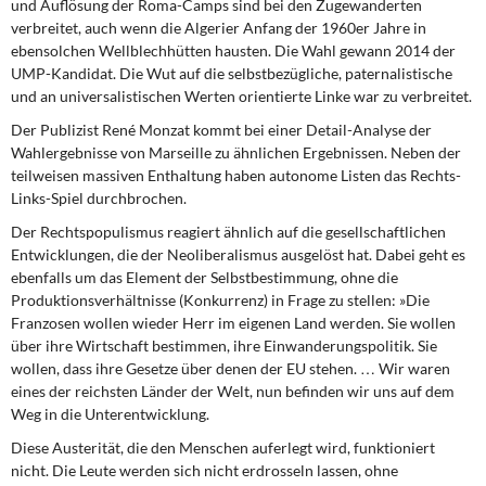
und Auflösung der Roma-Camps sind bei den Zugewanderten
verbreitet, auch wenn die Algerier Anfang der 1960er Jahre in
ebensolchen Wellblechhütten hausten. Die Wahl gewann 2014 der
UMP-Kandidat. Die Wut auf die selbstbezügliche, paternalistische
und an universalistischen Werten orientierte Linke war zu verbreitet.
Der Publizist René Monzat kommt
bei einer Detail-Analyse der
Wahlergebnisse von Marseille zu ähnlichen Ergebnissen. Neben der
teilweisen massiven Enthaltung haben autonome Listen das Rechts-
Links-Spiel durchbrochen.
Der Rechtspopulismus reagiert ähnlich
auf die gesellschaftlichen
Entwicklungen, die der Neoliberalismus ausgelöst hat. Dabei geht es
ebenfalls um das Element der Selbstbestimmung, ohne die
Produktionsverhältnisse (Konkurrenz) in Frage zu stellen: »Die
Franzosen wollen wieder Herr im eigenen Land werden. Sie wollen
über ihre Wirtschaft bestimmen, ihre Einwanderungspolitik. Sie
wollen, dass ihre Gesetze über denen der EU stehen. … Wir waren
eines der reichsten Länder der Welt, nun befinden wir uns auf dem
Weg in die Unterentwicklung.
Diese Austerität, die den Menschen auferlegt
wird, funktioniert
nicht. Die Leute werden sich nicht erdrosseln lassen, ohne