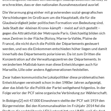
erschreckten, dass er den nationalen Ausnahmezustand ausrief.
Die Verarmung ging einher mit gravierenden
sozial-geografischen
Verschiebungen im Großraum um die Hauptstadt, die für die
Glaubwürdigkeit jeder politischen Formation von Bedeutung sind.
Jede Stadt der »kleinen Krone« kämpft – meist auf sich gestellt –
gegen die Attraktivität der Metropole Paris. Gleichzeitig bilden sich
neue Zentren in der Fläche (Roissy, Marne-la-Vallée, Plaine de
France), die nicht durch die Politik der Départements gesteuert
werden, und wo die Einkommen entschieden höher liegen und damit
innerhalb des Départements polarisieren. Da ist zum Dritten die
Konzentration auf die Verwaltungszentren der Départements. In
verändertem Maßstab kann man diese Entwicklungen auch für
Marseille, Lille oder andere Agglomerationen feststellen.
Zwar haben kommunistische Lokalpolitiker
diese problematischen
Entwicklungen vereinzelt schon in den 1980er Jahren aufgezeigt,
aber das blieb für die Politik der Partei weitgehend folgenlos. In der
Folge verlor der PCF seine organische Verbindung zur Wählerschaft.
In Bobigny[2] mit 47.000 Einwohnern stellte der PCF
seit 1919 den
Bürgermeister. Bei den Kommunalwahlen im Frühjahr 2014 fiel die
Stadt an die rechtsliberale UDI (unterstützt von UMP), weil die dort