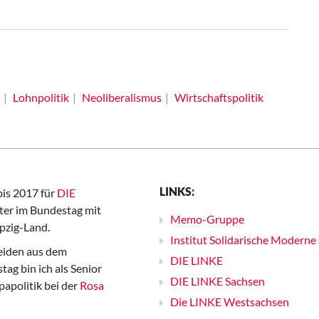
Lohnpolitik
Neoliberalismus
Wirtschaftspolitik
LINKS:
bis 2017 für
DIE
er im Bundestag mit
Memo-Gruppe
pzig-Land.
Institut Solidarische Moderne
iden aus dem
DIE LINKE
ag bin ich als Senior
DIE LINKE Sachsen
papolitik bei der
Rosa
Die LINKE Westsachsen