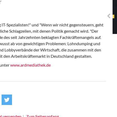
r
Solidarisches EUropa -
Mosaiklinke Perspektiven
IT-Spezialisten!" und "Wenn wir nicht gegensteuern, geht
liche Schlagzeilen, mit denen Politik gemacht wird. "Der
e des seit Jahrzehnten beklagten Fachkräftemangels auf.
 bewusst ab von gewichtigen Problemen: Lohndumping und
 sind Lobbyverbände der Wirtschaft, die zusammen mit den
it den Arbeitskräftemarkt in Deutschland gestalten.
 unter
www.ardmediathek.de
el versenden
Zum Seitenanfang