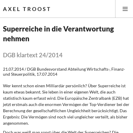
AXEL TROOST
Superreiche in die Verantwortung
nehmen
Startseite
Themen
DGB klartext 24/2014
Leitlinien linker Wirtschafts- und Finanzpolitik
21.07.2014 / DGB Bundesvorstand Abteilung Wirtschafts-, Finanz-
und Steuerpolitik, 17.07.2014
Wirtschaftspolitik
Wer kennt schon einen Milliardär persönlich? Über Superreiche ist
kaum etwas bekannt. Sie leben in einer eigenen Welt, die auch
Steuer- und Finanzpolitik
statistisch kaum erfasst wird. Die Europäische Zentralbank (EZB) hat
jetzt erstmals auch die enormen Vermögen der Top-Verdiener bei der
Öffentliche Infrastruktur und Daseinsvorsorge
Berechnung der gesellschaftlichen Ungleichheit berücksichtigt. Das
Ergebnis: Die Vermögen sind noch viel ungleicher verteilt, als bisher
Eurokrise und Griechenland
angenommen.
Doch was weiß man sonst über die Welt der Superreichen? Die