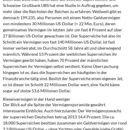
DIE LINKE
Schweizer Großbank UBS hat eine Studie in Auftrag gegeben, um
mehr über die Reichsten der Reichen zu erfahren. Weltweit gibt es
Weitere Themen
demnach 199.235, also Personen mit einem Netto-Geldvermögen
von mindestens 30 Millionen US-Dollar (= 22 Mio. Euro), deren
Memo-Gruppe
gemeinsames Vermögen im letzten Jahr um fast 8 Prozent auf über
27 Billionen US-Dollar gewachsen ist. Der Superreiche hat also im
Schnitt ein Vermögen von fast 140 Millionen US-Dollar, ist fast
Institut Solidarische Moderne
immer verheiratet, im Durchschnitt 58 Jahre alt und überwiegend
männlich. Während 53 Prozent der weiblichen Superreichen ihr
Rosa-Luxemburg-Stiftung
Vermögen geerbt haben, haben 70 Prozent der männlichen
Superreichen ihr Vermögen selbst verdient. Keine Überraschung
hingegen ist es, dass die Superreichen am häufigsten in der
Über mich
Finanzbranche tätig sind. Besitzt der Superreiche einen eigenen Jet,
so ist dieser im Schnitt 22 Millionen Dollar wert, eine Yacht käme
Kontakt
sogar auf stolze 53,6 Millionen Dollar.
Riesenvermögen in der Hand weniger
Der Blick auf die Spitze der Vermögenspyramide gewährt
interessante Einblicke. Auch hierzulande: Der Vermögenszuwachs
der superreichen Deutschen betrug 2013 14,4 Prozent. Die ca.
18.000 Superreichen besitzen zusammen ein Geldvermögen von rund
2,3 Billionen US-Dollar – ohne Yachten oder Gemälde (siehe Grafik).