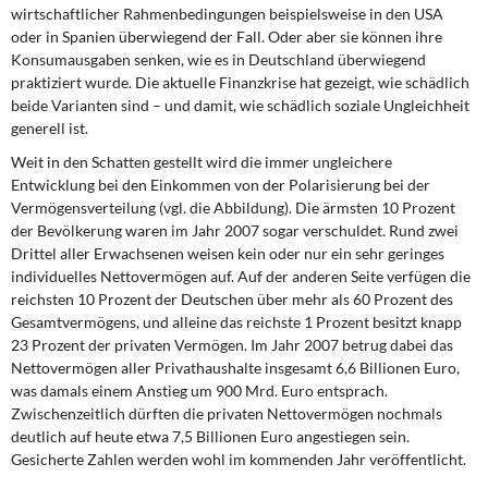
wirtschaftlicher Rahmenbedingungen beispielsweise in den USA
oder in Spanien überwiegend der Fall. Oder aber sie können ihre
Konsumausgaben senken, wie es in Deutschland überwiegend
praktiziert wurde. Die aktuelle Finanzkrise hat gezeigt, wie schädlich
beide Varianten sind – und damit, wie schädlich soziale Ungleichheit
generell ist.
Weit in den Schatten gestellt wird die immer ungleichere
Entwicklung bei den Einkommen von der Polarisierung bei der
Vermögensverteilung (vgl. die Abbildung). Die ärmsten 10 Prozent
der Bevölkerung waren im Jahr 2007 sogar verschuldet. Rund zwei
Drittel aller Erwachsenen weisen kein oder nur ein sehr geringes
individuelles Nettovermögen auf. Auf der anderen Seite verfügen die
reichsten 10 Prozent der Deutschen über mehr als 60 Prozent des
Gesamtvermögens, und alleine das reichste 1 Prozent besitzt knapp
23 Prozent der privaten Vermögen. Im Jahr 2007 betrug dabei das
Nettovermögen aller Privathaushalte insgesamt 6,6 Billionen Euro,
was damals einem Anstieg um 900 Mrd. Euro entsprach.
Zwischenzeitlich dürften die privaten Nettovermögen nochmals
deutlich auf heute etwa 7,5 Billionen Euro angestiegen sein.
Gesicherte Zahlen werden wohl im kommenden Jahr veröffentlicht.