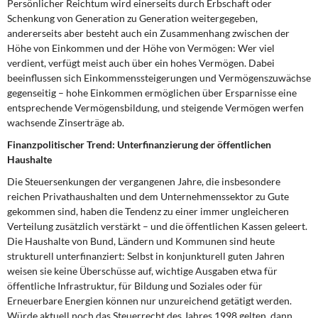
Persönlicher Reichtum wird einerseits durch Erbschaft oder
Schenkung von Generation zu Generation weitergegeben,
andererseits aber besteht auch ein Zusammenhang zwischen der
Höhe von Einkommen und der Höhe von Vermögen: Wer viel
verdient, verfügt meist auch über ein hohes Vermögen. Dabei
beeinflussen sich Einkommenssteigerungen und Vermögenszuwächse
gegenseitig – hohe Einkommen ermöglichen über Ersparnisse eine
entsprechende Vermögensbildung, und steigende Vermögen werfen
wachsende Zinserträge ab.
Finanzpolitischer Trend: Unterfinanzierung der öffentlichen
Haushalte
Die Steuersenkungen der vergangenen Jahre, die insbesondere
reichen Privathaushalten und dem Unternehmenssektor zu Gute
gekommen sind, haben die Tendenz zu einer immer ungleicheren
Verteilung zusätzlich verstärkt – und die öffentlichen Kassen geleert.
Die Haushalte von Bund, Ländern und Kommunen sind heute
strukturell unterfinanziert: Selbst in konjunkturell guten Jahren
weisen sie keine Überschüsse auf, wichtige Ausgaben etwa für
öffentliche Infrastruktur, für Bildung und Soziales oder für
Erneuerbare Energien können nur unzureichend getätigt werden.
Würde aktuell noch das Steuerrecht des Jahres 1998 gelten, dann