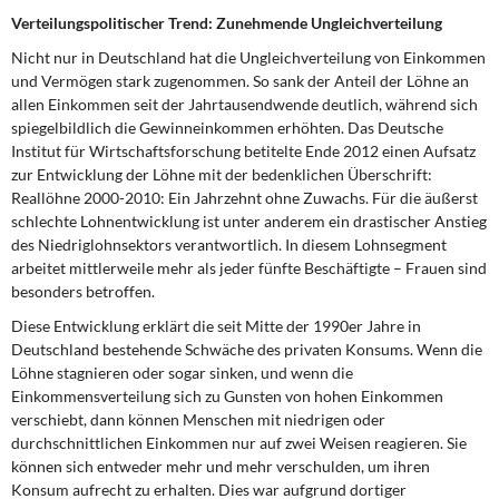
DIE LINKE
Verteilungspolitischer Trend: Zunehmende Ungleichverteilung
Nicht nur in Deutschland hat die Ungleichverteilung von Einkommen
Weitere Themen
und Vermögen stark zugenommen. So sank der Anteil der Löhne an
allen Einkommen seit der Jahrtausendwende deutlich, während sich
Memo-Gruppe
spiegelbildlich die Gewinneinkommen erhöhten. Das Deutsche
Institut für Wirtschaftsforschung betitelte Ende 2012 einen Aufsatz
Institut Solidarische Moderne
zur Entwicklung der Löhne mit der bedenklichen Überschrift:
Reallöhne 2000-2010: Ein Jahrzehnt ohne Zuwachs. Für die äußerst
schlechte Lohnentwicklung ist unter anderem ein drastischer Anstieg
Rosa-Luxemburg-Stiftung
des Niedriglohnsektors verantwortlich. In diesem Lohnsegment
arbeitet mittlerweile mehr als jeder fünfte Beschäftigte – Frauen sind
Über mich
besonders betroffen.
Diese Entwicklung erklärt die seit Mitte der 1990er Jahre in
Kontakt
Deutschland bestehende Schwäche des privaten Konsums. Wenn die
Löhne stagnieren oder sogar sinken, und wenn die
Einkommensverteilung sich zu Gunsten von hohen Einkommen
verschiebt, dann können Menschen mit niedrigen oder
durchschnittlichen Einkommen nur auf zwei Weisen reagieren. Sie
können sich entweder mehr und mehr verschulden, um ihren
Konsum aufrecht zu erhalten. Dies war aufgrund dortiger