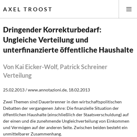
AXEL TROOST
Dringender Korrekturbedarf:
Ungleiche Verteilung und
Startseite
unterfinanzierte öffentliche Haushalte
Themen
Von Kai Eicker-Wolf, Patrick Schreiner
Leitlinien linker Wirtschafts- und Finanzpolitik
Verteilung
Wirtschaftspolitik
25.02.2013 / www.annotazioni.de, 18.02.2013
Steuer- und Finanzpolitik
Zwei Themen sind Dauerbrenner in den wirtschaftspolitischen
Debatten der vergangenen Jahre: Die finanzielle Situation der
Öffentliche Infrastruktur und Daseinsvorsorge
öffentlichen Haushalte (einschließlich der Staatsverschuldung) auf
der einen und die zunehmende Ungleichverteilung von Einkommen
Eurokrise und Griechenland
und Vermögen auf der anderen Seite. Zwischen beiden besteht ein
unmittelbarer Zusammenhang.