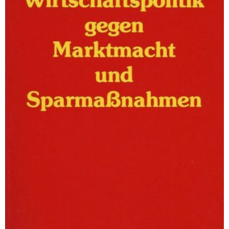
DIE LINKE
Weitere Themen
Memo-Gruppe
Institut Solidarische Moderne
Rosa-Luxemburg-Stiftung
Über mich
Kontakt