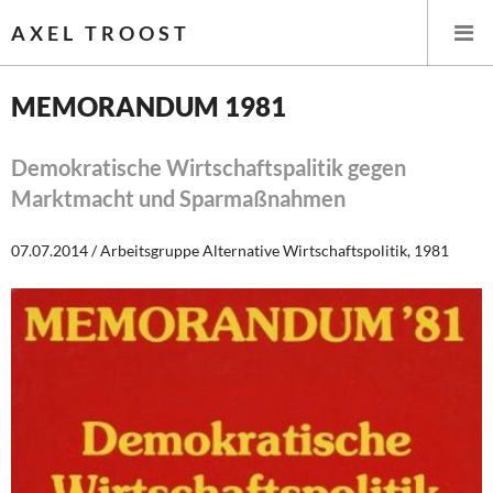
AXEL TROOST
MEMORANDUM 1981
Startseite
Demokratische Wirtschaftspalitik gegen
Marktmacht und Sparmaßnahmen
Themen
07.07.2014 / Arbeitsgruppe Alternative Wirtschaftspolitik, 1981
Leitlinien linker Wirtschafts- und Finanzpolitik
Wirtschaftspolitik
Steuer- und Finanzpolitik
Öffentliche Infrastruktur und Daseinsvorsorge
Eurokrise und Griechenland