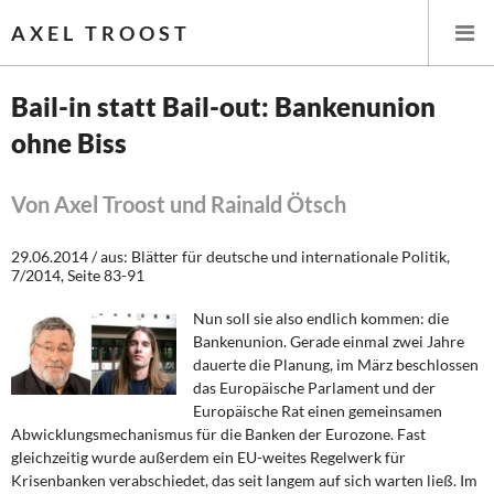
AXEL TROOST
Bail-in statt Bail-out: Bankenunion
ohne Biss
Startseite
Themen
Von Axel Troost und Rainald Ötsch
Leitlinien linker Wirtschafts- und Finanzpolitik
29.06.2014 / aus: Blätter für deutsche und internationale Politik,
7/2014, Seite 83-91
Wirtschaftspolitik
Nun soll sie also endlich kommen: die
Bankenunion. Gerade einmal zwei Jahre
Steuer- und Finanzpolitik
dauerte die Planung, im März beschlossen
das Europäische Parlament und der
Öffentliche Infrastruktur und Daseinsvorsorge
Europäische Rat einen gemeinsamen
Abwicklungsmechanismus für die Banken der Eurozone. Fast
Eurokrise und Griechenland
gleichzeitig wurde außerdem ein EU-weites Regelwerk für
Krisenbanken verabschiedet, das seit langem auf sich warten ließ. Im