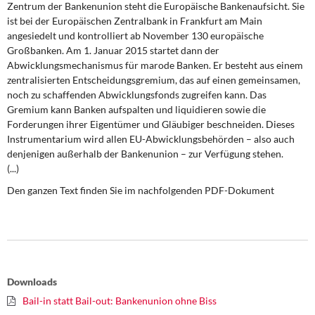
Zentrum der Bankenunion steht die Europäische Bankenaufsicht. Sie
DIE LINKE
ist bei der Europäischen Zentralbank in Frankfurt am Main
angesiedelt und kontrolliert ab November 130 europäische
Weitere Themen
Großbanken. Am 1. Januar 2015 startet dann der
Abwicklungsmechanismus für marode Banken. Er besteht aus einem
Memo-Gruppe
zentralisierten Entscheidungsgremium, das auf einen gemeinsamen,
noch zu schaffenden Abwicklungsfonds zugreifen kann. Das
Institut Solidarische Moderne
Gremium kann Banken aufspalten und liquidieren sowie die
Forderungen ihrer Eigentümer und Gläubiger beschneiden. Dieses
Instrumentarium wird allen EU-Abwicklungsbehörden – also auch
Rosa-Luxemburg-Stiftung
denjenigen außerhalb der Bankenunion – zur Verfügung stehen.
(...)
Über mich
Den ganzen Text finden Sie im nachfolgenden PDF-Dokument
Kontakt
Downloads
Bail-in statt Bail-out: Bankenunion ohne Biss