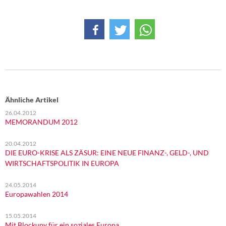
DIE LINKE
Weitere Themen
Memo-Gruppe
Institut Solidarische Moderne
Ähnliche Artikel
Rosa-Luxemburg-Stiftung
26.04.2012
MEMORANDUM 2012
Über mich
20.04.2012
Kontakt
DIE EURO-KRISE ALS ZÄSUR: EINE NEUE FINANZ-, GELD-, UND
WIRTSCHAFTSPOLITIK IN EUROPA
24.05.2014
Europawahlen 2014
15.05.2014
Mit Blockupy für ein soziales Europa