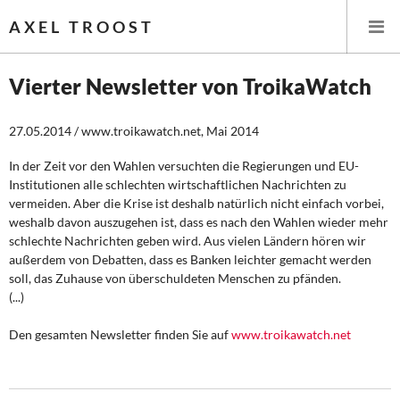
AXEL TROOST
Vierter Newsletter von TroikaWatch
Startseite
27.05.2014 / www.troikawatch.net, Mai 2014
Themen
In der Zeit vor den Wahlen versuchten die Regierungen und EU-
Institutionen alle schlechten wirtschaftlichen Nachrichten zu
vermeiden. Aber die Krise ist deshalb natürlich nicht einfach vorbei,
Leitlinien linker Wirtschafts- und Finanzpolitik
weshalb davon auszugehen ist, dass es nach den Wahlen wieder mehr
schlechte Nachrichten geben wird. Aus vielen Ländern hören wir
Wirtschaftspolitik
außerdem von Debatten, dass es Banken leichter gemacht werden
soll, das Zuhause von überschuldeten Menschen zu pfänden.
Steuer- und Finanzpolitik
(...)
Öffentliche Infrastruktur und Daseinsvorsorge
Den gesamten Newsletter finden Sie auf
www.troikawatch.net
Eurokrise und Griechenland