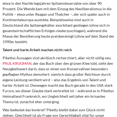
etwa in den Nachkriegsjahren Spitzensteuersätze von über 90
Prozent. Die Wende kam mit dem Einzug des Neoliberalismus in die
Politik – etwa unter Reagan und Thatcher –, der sich später auch in
Kontinentaleuropa austobte. Beispielsweise sind auch in
Deutschland die Spitzengehälter exorbitant gestiegen (ohne sich in
gesamtwirtschaftlichen Erfolgen niederzuschlagen), während die
Masse der Bevölkerung heute preisbereinigt Löhne auf dem Stand der
1990er bezieht.
Talent und harte Arbeit
machen nicht reich
Pikettys Aussagen sind akribisch recherchiert, aber nicht völlig neu.
PAUL KRUGMAN
, der das Buch über den grünen Klee lobt, sieht den
Neuigkeitswert darin, dass er einen von Konservativen besonders
gepflegten Mythos demoliert: nämlich dass großer Reichtum durch
eigene Leistung verdient wird – also das Ergebnis von Talent und
harter Arbeit ist. Deswegen macht das Buch gerade in den USA stark
Furore, wo dieser Glaube stark verbreitet ist – während es in Pikettys
Heimatland Frankreich, wo Ungleichheit seit jeher ein brisantes
Thema ist, zunächst eher unterging.
Was bedeutet das konkret? Piketty bleibt dabei zum Glück nicht
stehen. Gleichheit ist als Frage von Gerechtigkeit vital für unser