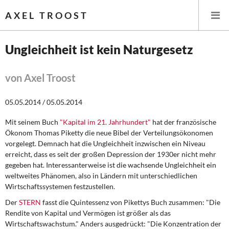
AXEL TROOST
Ungleichheit ist kein Naturgesetz
Startseite
von Axel Troost
Themen
05.05.2014 / 05.05.2014
Leitlinien linker Wirtschafts- und Finanzpolitik
Mit seinem Buch
"Kapital im 21. Jahrhundert"
hat der französische
Ökonom Thomas Piketty die neue Bibel der Verteilungsökonomen
Wirtschaftspolitik
vorgelegt. Demnach hat die Ungleichheit inzwischen ein Niveau
erreicht, dass es seit der großen Depression der 1930er nicht mehr
Steuer- und Finanzpolitik
gegeben hat. Interessanterweise ist die wachsende Ungleichheit ein
weltweites Phänomen, also in Ländern mit unterschiedlichen
Wirtschaftssystemen festzustellen.
Öffentliche Infrastruktur und Daseinsvorsorge
Der
STERN
fasst die Quintessenz von Pikettys Buch zusammen: "Die
Eurokrise und Griechenland
Rendite von Kapital und Vermögen ist größer als das
Wirtschaftswachstum." Anders ausgedrückt: "Die Konzentration der