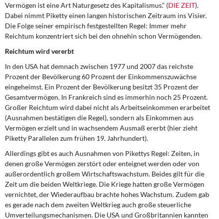
DIE LINKE
Vermögen ist eine Art Naturgesetz des Kapitalismus.“ (
DIE ZEIT
).
Dabei nimmt Piketty einen langen historischen Zeitraum ins Visier.
Die Folge seiner empirisch festgestellten Regel: Immer mehr
Weitere Themen
Reichtum konzentriert sich bei den ohnehin schon Vermögenden.
Memo-Gruppe
Reichtum wird vererbt
In den USA hat demnach zwischen 1977 und 2007 das reichste
Institut Solidarische Moderne
Prozent der Bevölkerung 60 Prozent der Einkommenszuwächse
eingeheimst. Ein Prozent der Bevölkerung besitzt 35 Prozent der
Gesamtvermögen. In Frankreich sind es immerhin noch 25 Prozent.
Rosa-Luxemburg-Stiftung
Großer Reichtum wird dabei nicht als Arbeitseinkommen erarbeitet
(Ausnahmen bestätigen die Regel), sondern als Einkommen aus
Über mich
Vermögen erzielt und in wachsendem Ausmaß ererbt (hier zieht
Piketty Parallelen zum frühen 19. Jahrhundert).
Kontakt
Allerdings gibt es auch Ausnahmen von Pikettys Regel: Zeiten, in
denen große Vermögen zerstört oder enteignet werden oder von
außerordentlich großem Wirtschaftswachstum. Beides gilt für die
Zeit um die beiden Weltkriege. Die Kriege hatten große Vermögen
vernichtet, der Wiederaufbau brachte hohes Wachstum. Zudem gab
es gerade nach dem zweiten Weltkrieg auch große steuerliche
Umverteilungsmechanismen. Die USA und Großbritannien kannten