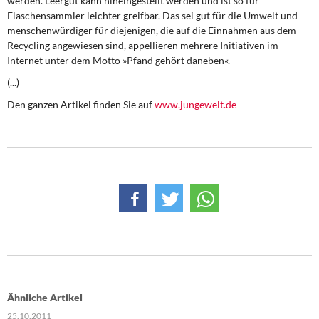
werden. Leergut kann hineingestellt werden und ist so für
DIE LINKE
Flaschensammler leichter greifbar. Das sei gut für die Umwelt und
menschenwürdiger für diejenigen, die auf die Einnahmen aus dem
Weitere Themen
Recycling angewiesen sind, appellieren mehrere Initiativen im
Internet unter dem Motto »Pfand gehört daneben«.
Memo-Gruppe
(...)
Den ganzen Artikel finden Sie auf
www.jungewelt.de
Institut Solidarische Moderne
Rosa-Luxemburg-Stiftung
Über mich
Kontakt
Ähnliche Artikel
25.10.2011