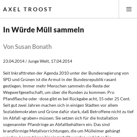
AXEL TROOST
In Würde Müll sammeln
Startseite
Von Susan Bonath
Themen
23.04.2014 / Junge Welt, 17.04.2014
Leitlinien linker Wirtschafts- und Finanzpolitik
Seit Inkrafttreten der Agenda 2010 unter der Bundesregierung von
SPD und Grünen ist die Armut in der Bundesrepublik rasant
Wirtschaftspolitik
gestiegen. Immer mehr Menschen sammeln die Reste der
Wegwerfgesellschaft, um über die Runden zu kommen. Pro
Steuer- und Finanzpolitik
Pfandflasche oder -dose gibt es bei Rückgabe acht, 15 oder 25 Cent.
Seit gut zwei Jahren machen sich in einigen Städten vor allem
Sozialdemokraten und Grüne dafür stark, daß Betroffene nicht zu tief
Öffentliche Infrastruktur und Daseinsvorsorge
im Abfall »graben« müssen. Sie setzen sich für die Installation
sogenannter Pfandringe an Abfallbehältern ein. Das sind
Eurokrise und Griechenland
kranzförmige Metallvorrichtungen, die um Mülleimer gehängt