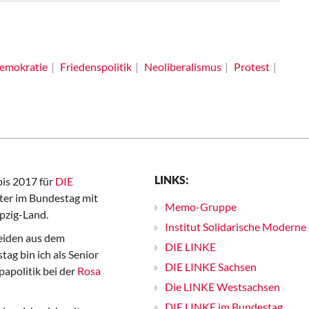
emokratie
Friedenspolitik
Neoliberalismus
Protest
LINKS:
bis 2017 für
DIE
er im Bundestag mit
Memo-Gruppe
pzig-Land.
Institut Solidarische Moderne
iden aus dem
DIE LINKE
ag bin ich als Senior
DIE LINKE Sachsen
papolitik bei der
Rosa
Die LINKE Westsachsen
DIE LINKE im Bundestag