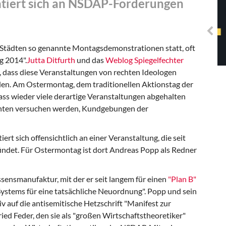
tiert sich an NSDAP-Forderungen
Solidarisches EUropa -
Mosaiklinke Perspektiven
 Städten so genannte Montagsdemonstrationen statt, oft
 2014".
Jutta Ditfurth
und das
Weblog Spiegelfechter
 dass diese Veranstaltungen von rechten Ideologen
en. Am Ostermontag, dem traditionellen Aktionstag der
ass wieder viele derartige Veranstaltungen abgehalten
echten versuchen werden, Kundgebungen der
rt sich offensichtlich an einer Veranstaltung, die seit
indet. Für Ostermontag ist dort Andreas Popp als Redner
ensmanufaktur, mit der er seit langem für einen
"Plan B"
Systems für eine tatsächliche Neuordnung". Popp und sein
v auf die antisemitische Hetzschrift "Manifest zur
ed Feder, den sie als "großen Wirtschaftstheoretiker"