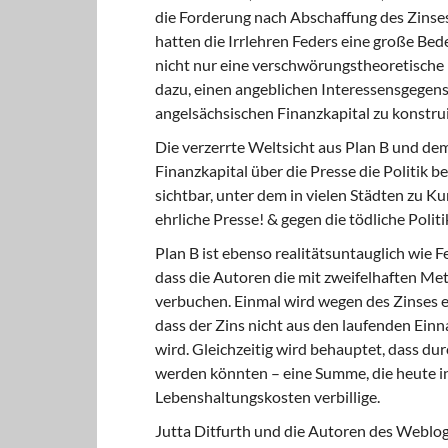
die Forderung nach Abschaffung des Zinses
hatten die Irrlehren Feders eine große Bede
nicht nur eine verschwörungstheoretische
dazu, einen angeblichen Interessensgegen
angelsächsischen Finanzkapital zu konstru
Die verzerrte Weltsicht aus Plan B und dem
Finanzkapital über die Presse die Politik b
sichtbar, unter dem in vielen Städten zu 
ehrliche Presse! & gegen die tödliche Politi
Plan B ist ebenso realitätsuntauglich wie F
dass die Autoren die mit zweifelhaften M
verbuchen. Einmal wird wegen des Zinses ein
dass der Zins nicht aus den laufenden Ein
wird. Gleichzeitig wird behauptet, dass du
werden könnten – eine Summe, die heute in
Lebenshaltungskosten verbillige.
Jutta Ditfurth und die Autoren des Weblogs