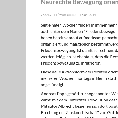
Neurechte Bewegung orien
23.04.2014 / www.attac.de, 17.04.2014
Seit einigen Wochen finden in immer mehr
auch unter dem Namen "Friedensbewegung
haben bereits darauf aufmerksam gemacht,
organisiert und maßgeblich bestimmt werd
Friedensbewegung, ist damit zu rechnen, d
werden. Möglich ist ebenfalls, dass die R
Friedensbewegung zu infiltrieren.
Diese neue Aktionsform der Rechten orientie
mehreren Wochen montags in Berlin stattf
angekündigt.
Andreas Popp gehört zur sogenannten Wiss
wirbt, mit dem Untertitel "Revolution des 
Mitautor Albrecht beziehen sich dort positi
Brechung der Zinsknechtschaft" von Gottfri