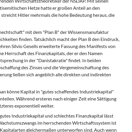
hrenden Wirtschaftstheoretiker der NSDAP. Mit seinen
tisemitischen Hetze hatte er großen Anteil an den
streicht Hitler mehrmals die hohe Bedeutung heraus, die
nechtschaft" mit dem "Plan B" der Wissensmanufaktur
lichkeiten finden. Tatsächlich macht der Plan B den Eindruck,
 Lehren Silvio Gesells erweiterte Fassung des Manifests von
eine Herrschaft des Finanzkapitals, der er den Namen
sprechung in der "Danistakratie" findet. In beiden
Abschaffung des Zinses und die Vergemeinschaftung des
ung ließen sich angeblich alle direkten und indirekten
n könne Kapital in "gutes schaffendes Industriekapital"
nteilen. Während ersteres nach einiger Zeit eine Sättigung
zteres exponentiell weiter.
utes Industriekapital und schlechtes Finanzkapital lässt
s Wachstumszwangs im herrschenden Wirtschaftssystem ist
le Kapitalarten gleichermaßen unterworfen sind. Auch wenn