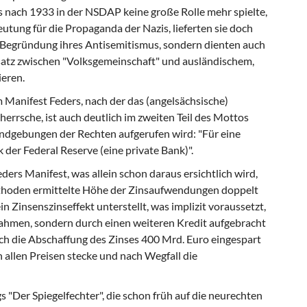
 nach 1933 in der NSDAP keine große Rolle mehr spielte,
utung für die Propaganda der Nazis, lieferten sie doch
 Begründung ihres Antisemitismus, sondern dienten auch
satz zwischen "Volksgemeinschaft" und ausländischem,
ieren.
 Manifest Feders, nach der das (angelsächsische)
eherrsche, ist auch deutlich im zweiten Teil des Mottos
Kundgebungen der Rechten aufgerufen wird: "Für eine
k der Federal Reserve (eine private Bank)".
eders Manifest, was allein schon daraus ersichtlich wird,
ethoden ermittelte Höhe der Zinsaufwendungen doppelt
 Zinsenszinseffekt unterstellt, was implizit voraussetzt,
nahmen, sondern durch einen weiteren Kredit aufgebracht
rch die Abschaffung des Zinses 400 Mrd. Euro eingespart
 allen Preisen stecke und nach Wegfall die
 "Der Spiegelfechter", die schon früh auf die neurechten