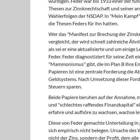
würdigen. Feder war bis 1933 einer der fü
Thesen zur Zinsknechtschaft und seiner an
Wahlerfolgen der NSDAP. In "Mein Kampf" 
die Thesen Feders für ihn hatten.
Wer das "Manifest zur Brechung der Zinsk
vergleicht, der wird schnell zahlreiche Ähn
als sei er eine aktualisierte und um einige
Feder. Feder diagnostiziert für seine Zeit 
"Mammonismus" gibt, die im Plan B ihre Ent
Papieren ist eine zentrale Forderung die 
Geldsystems. Nach Umsetzung dieser Forder
Steuern sparen.
Beide Papiere beruhen auf der Annahme, ma
und "schlechtes raffendes Finanzkapital" ei
erfahre und aufhöre zu wachsen, wachse let
Diese von Feder gemachte Unterteilung in g
sich empirisch nicht belegen. Ursache de
nicht der Zins, sondern der Profit, dem al