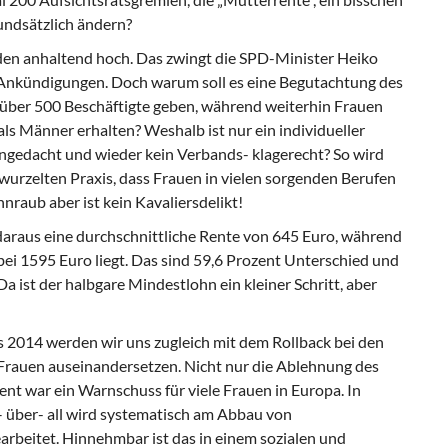
undsätzlich ändern?
en anhaltend hoch. Das zwingt die SPD-Minister Heiko
Ankündigungen. Doch warum soll es eine Begutachtung des
 über 500 Beschäftigte geben, während weiterhin Frauen
ls Männer erhalten? Weshalb ist nur ein individueller
ngedacht und wieder kein Verbands- klagerecht? So wird
erwurzelten Praxis, dass Frauen in vielen sorgenden Berufen
nraub aber ist kein Kavaliersdelikt!
 daraus eine durchschnittliche Rente von 645 Euro, während
bei 1595 Euro liegt. Das sind 59,6 Prozent Unterschied und
Da ist der halbgare Mindestlohn ein kleiner Schritt, aber
s 2014 werden wir uns zugleich mit dem Rollback bei den
Frauen auseinandersetzen. Nicht nur die Ablehnung des
nt war ein Warnschuss für viele Frauen in Europa. In
 – über- all wird systematisch am Abbau von
rbeitet. Hinnehmbar ist das in einem sozialen und