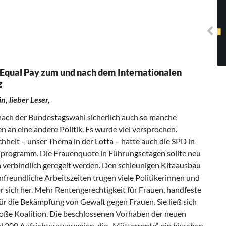
Solidarisches EUropa -
Mosaiklinke Perspektiven
: Equal Pay zum und nach dem Internationalen
g
n, lieber Leser,
nach der Bundestagswahl sicherlich auch so manche
 an eine andere Politik. Es wurde viel versprochen.
chheit – unser Thema in der Lotta – hatte auch die SPD in
programm. Die Frauenquote in Führungsetagen sollte neu
 verbindlich geregelt werden. Den schleunigen Kitaausbau
nfreundliche Arbeitszeiten trugen viele Politikerinnen und
or sich her. Mehr Rentengerechtigkeit für Frauen, handfeste
r die Bekämpfung von Gewalt gegen Frauen. Sie ließ sich
roße Koalition. Die beschlossenen Vorhaben der neuen
 200 Aufsichtsratsgremien, die „Mütterrente“, ein bisschen