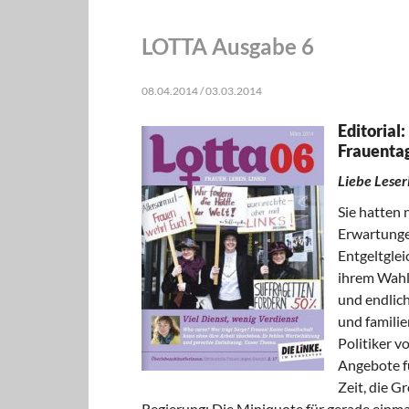
LOTTA Ausgabe 6
08.04.2014 / 03.03.2014
Editorial
Frauenta
Liebe Leseri
Sie hatten 
Erwartungen
Entgeltglei
ihrem Wahl
und endlich
und familie
Politiker v
Angebote fü
Zeit, die G
Regierung: Die Miniquote für gerade einmal