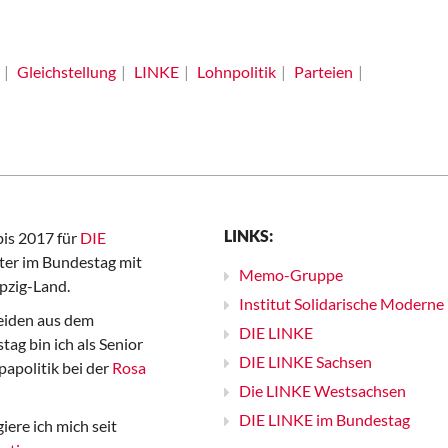
Gleichstellung
LINKE
Lohnpolitik
Parteien
LINKS:
bis 2017 für
DIE
er im Bundestag mit
Memo-Gruppe
pzig-Land.
Institut Solidarische Moderne
iden aus dem
DIE LINKE
ag bin ich als Senior
DIE LINKE Sachsen
papolitik bei der
Rosa
Die LINKE Westsachsen
DIE LINKE im Bundestag
iere ich mich seit