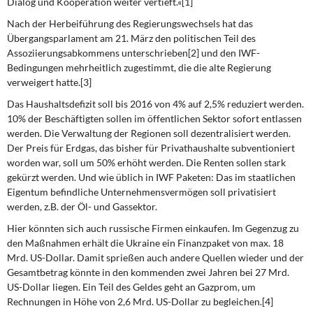
Dialog und Kooperation weiter vertieft.«[1]
Nach der Herbeiführung des Regierungswechsels
hat das
Übergangsparlament am 21. März den politischen Teil des
Assoziierungsabkommens unterschrieben[2] und den IWF-
Bedingungen mehrheitlich zugestimmt, die die alte Regierung
verweigert hatte.[3]
Das Haushaltsdefizit soll bis 2016 von 4%
auf 2,5% reduziert werden.
10% der Beschäftigten sollen im öffentlichen Sektor sofort entlassen
werden. Die Verwaltung der Regionen soll dezentralisiert werden.
Der Preis für Erdgas, das bisher für Privathaushalte subventioniert
worden war, soll um 50% erhöht werden. Die Renten sollen stark
gekürzt werden. Und wie üblich in IWF Paketen: Das im staatlichen
Eigentum befindliche Unternehmensvermögen soll privatisiert
werden, z.B. der Öl- und Gassektor.
Hier könnten sich auch russische Firmen
einkaufen. Im Gegenzug zu
den Maßnahmen erhält die Ukraine ein Finanzpaket von max. 18
Mrd. US-Dollar. Damit sprießen auch andere Quellen wieder und der
Gesamtbetrag könnte in den kommenden zwei Jahren bei 27 Mrd.
US-Dollar liegen. Ein Teil des Geldes geht an Gazprom, um
Rechnungen in Höhe von 2,6 Mrd. US-Dollar zu begleichen.[4]