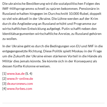
Die ukrainische Bevölkerung
wird die sozialpolitischen Folgen des
IWF-Hilfsprogramms schnell zu spüren bekommen. Pensionäre in
Russland erhalten hingegen im Durchschnitt 10.000 Rubel, doppelt
so viel wie aktuell in der Ukraine. Die Löhne werden auf der Krim
durch die Angliederung an Russland erhöht und Programme zur
wirtschaftlichen Entwicklung aufgelegt. Putin schafft neben den
Identitätsargumenten wirtschaftliche Anreize, zu Russland gehören
zu wollen.
In der Ukraine geht es
durch die Bedingungen von EU und IWF in die
entgegengesetzte Richtung. Diese Politik spielt Moskau in der Frage
um die Zukunft der Ukraine einen stärkeren Vorteil in die Hände als
Militär dies jemals könnte. Sie könnte sich in der Konsequenz als
dessen fünfte Kolonne erweisen.
[1]
www.kas.de
(S. 4)
[2]
www.fr-online.de
[3]
de.euronews.com
[4]
www.forbes.com