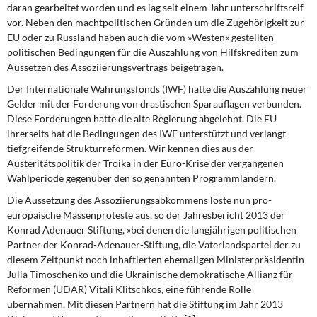
DIE LINKE
daran gearbeitet worden und es lag seit einem Jahr unterschriftsreif
vor. Neben den machtpolitischen Gründen um die Zugehörigkeit zur
EU oder zu Russland haben auch die vom »Westen« gestellten
Weitere Themen
politischen Bedingungen für die Auszahlung von Hilfskrediten zum
Aussetzen des Assoziierungsvertrags beigetragen.
Memo-Gruppe
Der Internationale Währungsfonds (IWF)
hatte die Auszahlung neuer
Gelder mit der Forderung von drastischen Sparauflagen verbunden.
Institut Solidarische Moderne
Diese Forderungen hatte die alte Regierung abgelehnt. Die EU
ihrerseits hat die Bedingungen des IWF unterstützt und verlangt
Rosa-Luxemburg-Stiftung
tiefgreifende Strukturreformen. Wir kennen dies aus der
Austeritätspolitik der Troika in der Euro-Krise der vergangenen
Über mich
Wahlperiode gegenüber den so genannten Programmländern.
Die Aussetzung des Assoziierungsabkommens
löste nun pro-
Kontakt
europäische Massenproteste aus, so der Jahresbericht 2013 der
Konrad Adenauer Stiftung, »bei denen die langjährigen politischen
Partner der Konrad-Adenauer-Stiftung, die Vaterlandspartei der zu
diesem Zeitpunkt noch inhaftierten ehemaligen Ministerpräsidentin
Julia Timoschenko und die Ukrainische demokratische Allianz für
Reformen (UDAR) Vitali Klitschkos, eine führende Rolle
übernahmen. Mit diesen Partnern hat die Stiftung im Jahr 2013