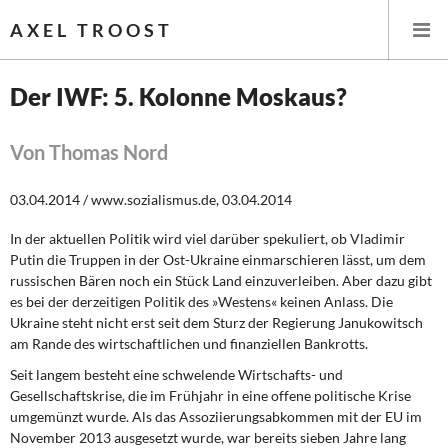
AXEL TROOST
Der IWF: 5. Kolonne Moskaus?
Startseite
Von Thomas Nord
Themen
03.04.2014 / www.sozialismus.de, 03.04.2014
Leitlinien linker Wirtschafts- und Finanzpolitik
In der aktuellen Politik wird viel darüber spekuliert, ob Vladimir
Putin die Truppen in der Ost-Ukraine einmarschieren lässt, um dem
Wirtschaftspolitik
russischen Bären noch ein Stück Land einzuverleiben. Aber dazu gibt
es bei der derzeitigen Politik des »Westens« keinen Anlass. Die
Steuer- und Finanzpolitik
Ukraine steht nicht erst seit dem Sturz der Regierung Janukowitsch
am Rande des wirtschaftlichen und finanziellen Bankrotts.
Öffentliche Infrastruktur und Daseinsvorsorge
Seit langem besteht eine
schwelende Wirtschafts- und
Gesellschaftskrise, die im Frühjahr in eine offene politische Krise
Eurokrise und Griechenland
umgemünzt wurde. Als das Assoziierungsabkommen mit der EU im
November 2013 ausgesetzt wurde, war bereits sieben Jahre lang