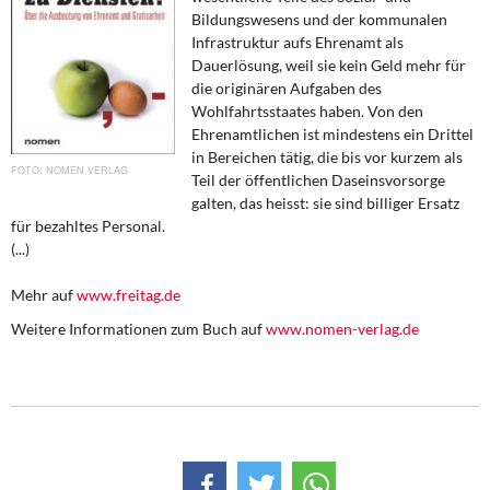
DIE LINKE
Bildungswesens und der kommunalen
Infrastruktur aufs Ehrenamt als
Weitere Themen
Dauerlösung, weil sie kein Geld mehr für
die originären Aufgaben des
Wohlfahrtsstaates haben. Von den
Memo-Gruppe
Ehrenamtlichen ist mindestens ein Drittel
in Bereichen tätig, die bis vor kurzem als
Institut Solidarische Moderne
NOMEN VERLAG
Teil der öffentlichen Daseinsvorsorge
galten, das heisst: sie sind billiger Ersatz
Rosa-Luxemburg-Stiftung
für bezahltes Personal.
(...)
Über mich
Mehr auf
www.freitag.de
Kontakt
Weitere Informationen zum Buch auf
www.nomen-verlag.de