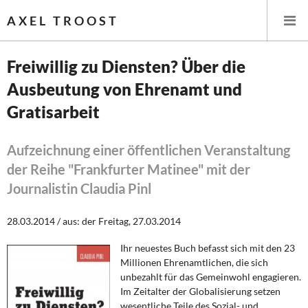
AXEL TROOST
Freiwillig zu Diensten? Über die
Ausbeutung von Ehrenamt und
Startseite
Gratisarbeit
Themen
Aufzeichnung einer öffentlichen Veranstaltung
Leitlinien linker Wirtschafts- und Finanzpolitik
der Reihe "Frankfurter Matinee" mit der
Journalistin Claudia Pinl
Wirtschaftspolitik
28.03.2014 / aus: der Freitag, 27.03.2014
Steuer- und Finanzpolitik
Ihr neuestes Buch befasst sich mit den 23
Öffentliche Infrastruktur und Daseinsvorsorge
Millionen Ehrenamtlichen, die sich
unbezahlt für das Gemeinwohl engagieren.
Eurokrise und Griechenland
Im Zeitalter der Globalisierung setzen
wesentliche Teile des Sozial- und