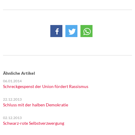
DIE LINKE
Weitere Themen
Memo-Gruppe
Institut Solidarische Moderne
Rosa-Luxemburg-Stiftung
Ähnliche Artikel
Über mich
06.01.2014
Schreckgespenst der Union fördert Rassismus
Kontakt
22.12.2013
Schluss mit der halben Demokratie
02.12.2013
Schwarz-rote Selbstverzwergung