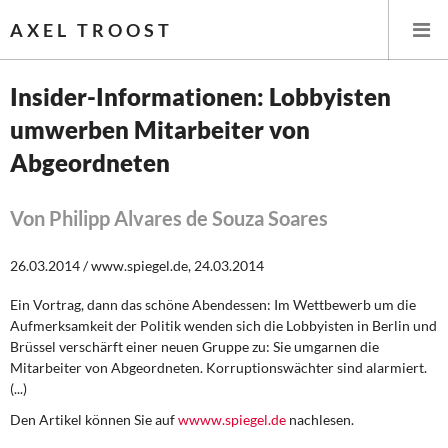
AXEL TROOST
Insider-Informationen: Lobbyisten
umwerben Mitarbeiter von
Startseite
Abgeordneten
Themen
Von Philipp Alvares de Souza Soares
Leitlinien linker Wirtschafts- und Finanzpolitik
26.03.2014 / www.spiegel.de, 24.03.2014
Wirtschaftspolitik
Ein Vortrag, dann das schöne Abendessen: Im Wettbewerb um die
Steuer- und Finanzpolitik
Aufmerksamkeit der Politik wenden sich die Lobbyisten in Berlin und
Brüssel verschärft einer neuen Gruppe zu: Sie umgarnen die
Öffentliche Infrastruktur und Daseinsvorsorge
Mitarbeiter von Abgeordneten. Korruptionswächter sind alarmiert.
(...)
Eurokrise und Griechenland
Den Artikel können Sie auf
wwww.spiegel.de
nachlesen.