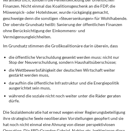
Finanzen. Nicht einmal das Koalitionsgeschenk an die FDP, die
Möwenpick- oder Hotelsteuer, wurde rückgängig gemacht,
geschweige denn die sonstigen »Steuersenkungen« für Wohlhabende.
Der oberste Grundsatz heißt: Sanierung der öffentlichen Finanzen
ohne Berücksichtigung der Einkommens- und
Vermögensungleichheiten.
Im Grundsatz stimmen die Großkoalitionäre
darin überein, dass
die öffentliche Verschuldung gesenkt werden muss: nicht nur
Stop der Neuverschuldung, sondern Haushaltsüberschüsse;
die Wettbewerbsfähigkeit der deutschen Wirtschaft weiter
gestärkt werden muss,
daraufhin die öffentliche Infrastruktur und die Energiepolitik
ausgerichtet sein muss,
während die soziale nicht noch weiter unter die Räder geraten
dürfe.
Die Sozialdemokratie hat erneut
wegen einer Regierungsbeteiligung
ihre strategische Seele neoliberalen Vorstellungen geopfert und sie
hat noch nicht einmal eine Ahnung von dieser perspektivlosen
Operation. Die SPD-Granden Gabriel, Nahles etc. legitimieren diese