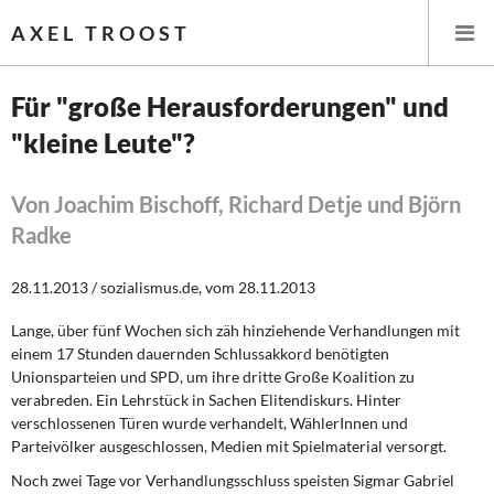
AXEL TROOST
Für "große Herausforderungen" und
"kleine Leute"?
Startseite
Themen
Von Joachim Bischoff, Richard Detje und Björn
Radke
Leitlinien linker Wirtschafts- und Finanzpolitik
28.11.2013 / sozialismus.de, vom 28.11.2013
Wirtschaftspolitik
Lange, über fünf Wochen sich zäh hinziehende Verhandlungen mit
einem 17 Stunden dauernden Schlussakkord benötigten
Steuer- und Finanzpolitik
Unionsparteien und SPD, um ihre dritte Große Koalition zu
verabreden. Ein Lehrstück in Sachen Elitendiskurs. Hinter
Öffentliche Infrastruktur und Daseinsvorsorge
verschlossenen Türen wurde verhandelt, WählerInnen und
Parteivölker ausgeschlossen, Medien mit Spielmaterial versorgt.
Eurokrise und Griechenland
Noch zwei Tage vor Verhandlungsschluss
speisten Sigmar Gabriel