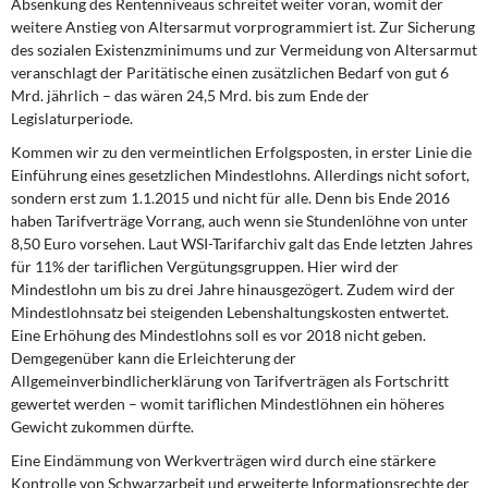
Absenkung des Rentenniveaus schreitet weiter voran, womit der
weitere Anstieg von Altersarmut vorprogrammiert ist. Zur Sicherung
des sozialen Existenzminimums und zur Vermeidung von Altersarmut
veranschlagt der Paritätische einen zusätzlichen Bedarf von gut 6
Mrd. jährlich – das wären 24,5 Mrd. bis zum Ende der
Legislaturperiode.
Kommen wir zu den vermeintlichen Erfolgsposten,
in erster Linie die
Einführung eines gesetzlichen Mindestlohns. Allerdings nicht sofort,
sondern erst zum 1.1.2015 und nicht für alle. Denn bis Ende 2016
haben Tarifverträge Vorrang, auch wenn sie Stundenlöhne von unter
8,50 Euro vorsehen. Laut WSI-Tarifarchiv galt das Ende letzten Jahres
für 11% der tariflichen Vergütungsgruppen. Hier wird der
Mindestlohn um bis zu drei Jahre hinausgezögert. Zudem wird der
Mindestlohnsatz bei steigenden Lebenshaltungskosten entwertet.
Eine Erhöhung des Mindestlohns soll es vor 2018 nicht geben.
Demgegenüber kann die Erleichterung der
Allgemeinverbindlicherklärung von Tarifverträgen als Fortschritt
gewertet werden – womit tariflichen Mindestlöhnen ein höheres
Gewicht zukommen dürfte.
Eine Eindämmung von Werkverträgen
wird durch eine stärkere
Kontrolle von Schwarzarbeit und erweiterte Informationsrechte der