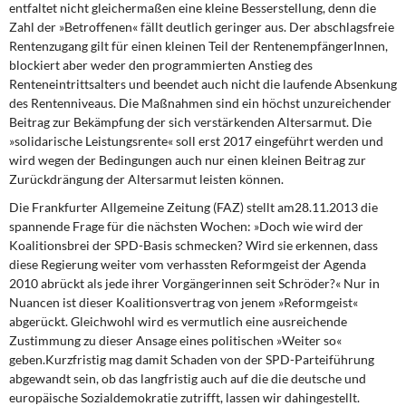
entfaltet nicht gleichermaßen eine kleine Besserstellung, denn die
Zahl der »Betroffenen« fällt deutlich geringer aus. Der abschlagsfreie
Rentenzugang gilt für einen kleinen Teil der RentenempfängerInnen,
blockiert aber weder den programmierten Anstieg des
Renteneintrittsalters und beendet auch nicht die laufende Absenkung
des Rentenniveaus. Die Maßnahmen sind ein höchst unzureichender
Beitrag zur Bekämpfung der sich verstärkenden Altersarmut. Die
»solidarische Leistungsrente« soll erst 2017 eingeführt werden und
wird wegen der Bedingungen auch nur einen kleinen Beitrag zur
Zurückdrängung der Altersarmut leisten können.
Die Frankfurter Allgemeine Zeitung (FAZ)
stellt am28.11.2013 die
spannende Frage für die nächsten Wochen: »Doch wie wird der
Koalitionsbrei der SPD-Basis schmecken? Wird sie erkennen, dass
diese Regierung weiter vom verhassten Reformgeist der Agenda
2010 abrückt als jede ihrer Vorgängerinnen seit Schröder?« Nur in
Nuancen ist dieser Koalitionsvertrag von jenem »Reformgeist«
abgerückt. Gleichwohl wird es vermutlich eine ausreichende
Zustimmung zu dieser Ansage eines politischen »Weiter so«
geben.Kurzfristig mag damit Schaden von der SPD-Parteiführung
abgewandt sein, ob das langfristig auch auf die die deutsche und
europäische Sozialdemokratie zutrifft, lassen wir dahingestellt.