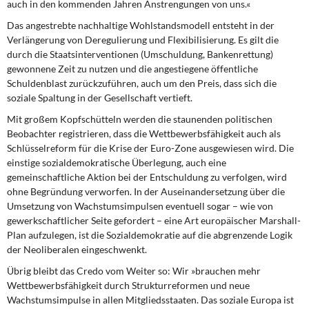
auch in den kommenden Jahren Anstrengungen von uns.«
Das angestrebte nachhaltige Wohlstandsmodell
entsteht in der
Verlängerung von Deregulierung und Flexibilisierung. Es gilt die
durch die Staatsinterventionen (Umschuldung, Bankenrettung)
gewonnene Zeit zu nutzen und die angestiegene öffentliche
Schuldenblast zurückzuführen, auch um den Preis, dass sich die
soziale Spaltung in der Gesellschaft vertieft.
Mit großem Kopfschütteln werden
die staunenden politischen
Beobachter registrieren, dass die Wettbewerbsfähigkeit auch als
Schlüsselreform für die Krise der Euro-Zone ausgewiesen wird. Die
einstige sozialdemokratische Überlegung, auch eine
gemeinschaftliche Aktion bei der Entschuldung zu verfolgen, wird
ohne Begründung verworfen. In der Auseinandersetzung über die
Umsetzung von Wachstumsimpulsen eventuell sogar – wie von
gewerkschaftlicher Seite gefordert – eine Art europäischer Marshall-
Plan aufzulegen, ist die Sozialdemokratie auf die abgrenzende Logik
der Neoliberalen eingeschwenkt.
Übrig bleibt das Credo vom Weiter so:
Wir »brauchen mehr
Wettbewerbsfähigkeit durch Strukturreformen und neue
Wachstumsimpulse in allen Mitgliedsstaaten. Das soziale Europa ist