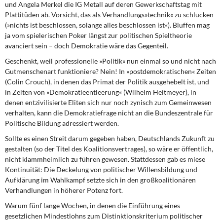
und Angela Merkel die IG Metall auf deren Gewerkschaftstag mit
DIE LINKE
Plattitüden ab. Vorsicht, das als Verhandlungs»technik« zu schlucken
(»nichts ist beschlossen, solange alles beschlossen ist«). Bluffen mag
Weitere Themen
ja vom spielerischen Poker längst zur politischen Spieltheorie
avanciert sein – doch Demokratie wäre das Gegenteil.
Memo-Gruppe
Geschenkt, weil professionelle »Politik« nun einmal
so und nicht nach
Gutmenschenart funktioniere? Nein! In »postdemokratischen« Zeiten
Institut Solidarische Moderne
(Colin Crouch), in denen das Primat der Politik ausgehebelt ist, und
in Zeiten von »Demokratieentleerung« (Wilhelm Heitmeyer), in
Rosa-Luxemburg-Stiftung
denen entzivilisierte Eliten sich nur noch zynisch zum Gemeinwesen
verhalten, kann die Demokratiefrage nicht an die Bundeszentrale für
Politische Bildung adressiert werden.
Über mich
Sollte es einen Streit darum gegeben haben,
Deutschlands Zukunft zu
Kontakt
gestalten (so der Titel des Koalitionsvertrages), so wäre er öffentlich,
nicht klammheimlich zu führen gewesen. Stattdessen gab es miese
Kontinuität: Die Deckelung von politischer Willensbildung und
Aufklärung im Wahlkampf setzte sich in den großkoalitionären
Verhandlungen in höherer Potenz fort.
Warum fünf lange Wochen,
in denen die Einführung eines
gesetzlichen Mindestlohns zum Distinktionskriterium politischer