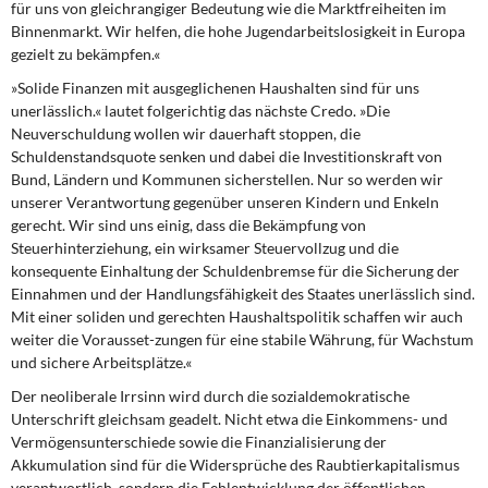
für uns von gleichrangiger Bedeutung wie die Marktfreiheiten im
Binnenmarkt. Wir helfen, die hohe Jugendarbeitslosigkeit in Europa
gezielt zu bekämpfen.«
»Solide Finanzen mit ausgeglichenen Haushalten
sind für uns
unerlässlich.« lautet folgerichtig das nächste Credo. »Die
Neuverschuldung wollen wir dauerhaft stoppen, die
Schuldenstandsquote senken und dabei die Investitionskraft von
Bund, Ländern und Kommunen sicherstellen. Nur so werden wir
unserer Verantwortung gegenüber unseren Kindern und Enkeln
gerecht. Wir sind uns einig, dass die Bekämpfung von
Steuerhinterziehung, ein wirksamer Steuervollzug und die
konsequente Einhaltung der Schuldenbremse für die Sicherung der
Einnahmen und der Handlungsfähigkeit des Staates unerlässlich sind.
Mit einer soliden und gerechten Haushaltspolitik schaffen wir auch
weiter die Vorausset-zungen für eine stabile Währung, für Wachstum
und sichere Arbeitsplätze.«
Der neoliberale Irrsinn wird
durch die sozialdemokratische
Unterschrift gleichsam geadelt. Nicht etwa die Einkommens- und
Vermögensunterschiede sowie die Finanzialisierung der
Akkumulation sind für die Widersprüche des Raubtierkapitalismus
verantwortlich, sondern die Fehlentwicklung der öffentlichen