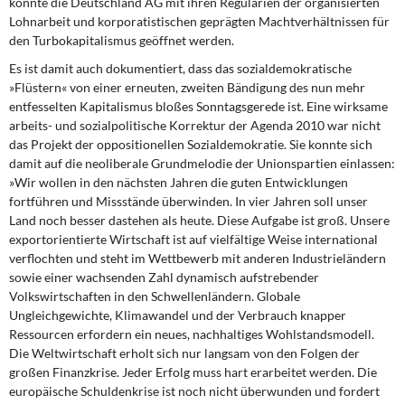
konnte die Deutschland AG mit ihren Regularien der organisierten
Lohnarbeit und korporatistischen geprägten Machtverhältnissen für
den Turbokapitalismus geöffnet werden.
Es ist damit auch dokumentiert,
dass das sozialdemokratische
»Flüstern« von einer erneuten, zweiten Bändigung des nun mehr
entfesselten Kapitalismus bloßes Sonntagsgerede ist. Eine wirksame
arbeits- und sozialpolitische Korrektur der Agenda 2010 war nicht
das Projekt der oppositionellen Sozialdemokratie. Sie konnte sich
damit auf die neoliberale Grundmelodie der Unionspartien einlassen:
»Wir wollen in den nächsten Jahren die guten Entwicklungen
fortführen und Missstände überwinden. In vier Jahren soll unser
Land noch besser dastehen als heute. Diese Aufgabe ist groß. Unsere
exportorientierte Wirtschaft ist auf vielfältige Weise international
verflochten und steht im Wettbewerb mit anderen Industrieländern
sowie einer wachsenden Zahl dynamisch aufstrebender
Volkswirtschaften in den Schwellenländern. Globale
Ungleichgewichte, Klimawandel und der Verbrauch knapper
Ressourcen erfordern ein neues, nachhaltiges Wohlstandsmodell.
Die Weltwirtschaft erholt sich nur langsam von den Folgen der
großen Finanzkrise. Jeder Erfolg muss hart erarbeitet werden. Die
europäische Schuldenkrise ist noch nicht überwunden und fordert