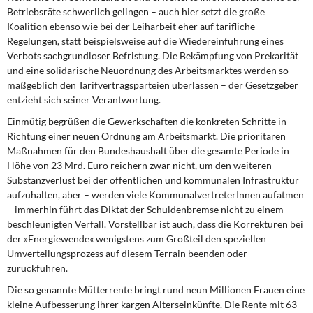
Betriebsräte schwerlich gelingen – auch hier setzt die große
Koalition ebenso wie bei der Leiharbeit eher auf tarifliche
Regelungen, statt beispielsweise auf die Wiedereinführung eines
Verbots sachgrundloser Befristung. Die Bekämpfung von Prekarität
und eine solidarische Neuordnung des Arbeitsmarktes werden so
maßgeblich den Tarifvertragsparteien überlassen – der Gesetzgeber
entzieht sich seiner Verantwortung.
Einmütig begrüßen die Gewerkschaften
die konkreten Schritte in
Richtung einer neuen Ordnung am Arbeitsmarkt. Die prioritären
Maßnahmen für den Bundeshaushalt über die gesamte Periode in
Höhe von 23 Mrd. Euro reichern zwar nicht, um den weiteren
Substanzverlust bei der öffentlichen und kommunalen Infrastruktur
aufzuhalten, aber – werden viele KommunalvertreterInnen aufatmen
– immerhin führt das Diktat der Schuldenbremse nicht zu einem
beschleunigten Verfall. Vorstellbar ist auch, dass die Korrekturen bei
der »Energiewende« wenigstens zum Großteil den speziellen
Umverteilungsprozess auf diesem Terrain beenden oder
zurückführen.
Die so genannte Mütterrente bringt
rund neun Millionen Frauen eine
kleine Aufbesserung ihrer kargen Alterseinkünfte. Die Rente mit 63