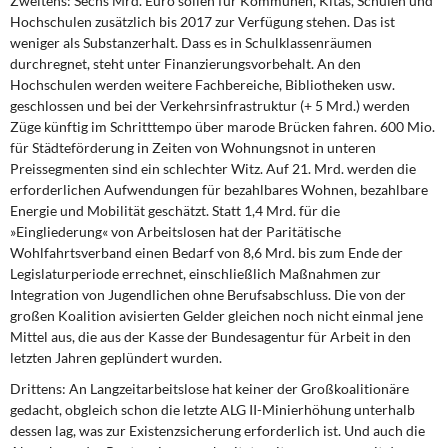
Zweitens: Sechs Mrd. Euro sollen für Kommunen,
Kitas, Schulen und
Hochschulen zusätzlich bis 2017 zur Verfügung stehen. Das ist
weniger als Substanzerhalt. Dass es in Schulklassenräumen
durchregnet, steht unter Finanzierungsvorbehalt. An den
Hochschulen werden weitere Fachbereiche, Bibliotheken usw.
geschlossen und bei der Verkehrsinfrastruktur (+ 5 Mrd.) werden
Züge künftig im Schritttempo über marode Brücken fahren. 600 Mio.
für Städteförderung in Zeiten von Wohnungsnot in unteren
Preissegmenten sind ein schlechter Witz. Auf 21. Mrd. werden die
erforderlichen Aufwendungen für bezahlbares Wohnen, bezahlbare
Energie und Mobilität geschätzt. Statt 1,4 Mrd. für die
»Eingliederung« von Arbeitslosen hat der Paritätische
Wohlfahrtsverband einen Bedarf von 8,6 Mrd. bis zum Ende der
Legislaturperiode errechnet, einschließlich Maßnahmen zur
Integration von Jugendlichen ohne Berufsabschluss. Die von der
großen Koalition avisierten Gelder gleichen noch nicht einmal jene
Mittel aus, die aus der Kasse der Bundesagentur für Arbeit in den
letzten Jahren geplündert wurden.
Drittens: An Langzeitarbeitslose hat keiner
der Großkoalitionäre
gedacht, obgleich schon die letzte ALG II-Minierhöhung unterhalb
dessen lag, was zur Existenzsicherung erforderlich ist. Und auch die