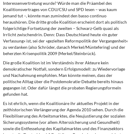
Interessenvertretung wurde? Würde man die Präambel des
Koalitionsvertrages von CDU/CSU und SPD lesen – was kaum
jemand tut –, könnte man zumindest den basso continuo
heraushören. Die dritte große Koalition erscheint dort als politisch
folgerichtige Fortsetzung der zweiten – Schwarz-Gelb quasi als
Irrlicht zwischendrin. Denn: Dass Deutschland heute »in guter
Verfassung« ist, sei der »gezielten Reformpolitik der Vergangenheit«
zu verdanken (also Schröder, danach Merkel/Müntefering) und der
beherzten Krisenpolitik 2009 (Merkel/Steinbrück).
Die große Koalition ist im Verständnis
ihrer Akteure kein
demokratischer Notfall, sondern Erfolgsmodell: zu Wiedervorlage
und Nachahmung empfohlen. Man könnte meinen, dass der
politische Alltag über die Postdemokratie-Debatte bereits hinaus
gegangen ist. Oder dafür längst die probaten Regierungsformeln
gefunden hat.
Es ist ehrlich, wenn die Koalitionäre
ihr aktuelles Projekt in der
zeithistorischen Verlängerung der Agenda 2010 sehen. Durch die
Flexibiliserung des Arbeitsmarktes, die Neujustierung der sozialen
Sicherungssysteme (vor allem Alterssicherung und Gesundheit)
sowie die Entfesselung des Kapitalmarktes und des Finanzsektors