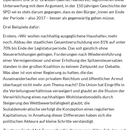
Unterwerfung mit dem Argument, in der 150 jährigen Geschichte der
SPD sei es stets darum gegangen, dass es den Bürger_innen am Ende
der Periode – also 2017 – besser als gegenwärtig gehen müsse.
Drei Beispiele dafür:
Erstens. »Wir wollen nachhaltig ausgeglichene Haushalte«,
mehr
noch, Abbau der staatlichen Gesamtverschuldung von 81% auf unter
70% bis Ende der Legislaturperiode. Das soll gänzlich ohne
Steuererhöhungen gelingen. Forderungen nach Wiedereinführung
einer Vermögensteuer und einer Erhöhung des Spitzensteuersatzes
standen in der großen Koalition zu keinem Zeitpunkt zur Debatte.
Was aber ist von einer Regierung zu halten, die das
Auseinanderlaufen von privatem Reichtum und öffentlicher Armut
überhaupt nicht mehr zum Thema macht? Die Union hat Eingriffe in
die Verteilungsverhältnisse verweigert und glaubt an die Illusion der
Verwirklichung eines nachhaltigen Wohlstandsmodells durch
Steigerung des Wettbewerbsfähigkeit glaubt; die
Sozialdemokratische verfolgt die Konzeption eines regulierten
Kapitalismus; in Ansehung dieser Differenzen haben sich die
politischen Akteure auf kleine Schritte verständigt.