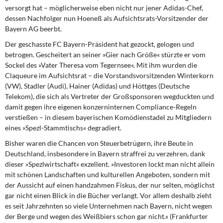
versorgt hat – möglicherweise eben nicht nur jener Adidas-Chef,
dessen Nachfolger nun Hoeneß als Aufsichtsrats-Vorsitzender der
Bayern AG beerbt.
Der geschasste FC Bayern-Präsident
hat gezockt, gelogen und
betrogen. Gescheitert an seiner »Gier nach Größe« stürzte er vom
Sockel des »Vater Theresa vom Tegernsee«. Mit ihm wurden die
Claqueure im Aufsichtsrat – die Vorstandsvorsitzenden Winterkorn
(VW), Stadler (Audi), Hainer (Adidas) und Höttges (Deutsche
Telekom), die sich als Vertreter der Großsponsoren wegduckten und
damit gegen ihre eigenen konzerninternen Compliance-Regeln
verstießen – in diesem bayerischen Komödienstadel zu Mitgliedern
eines »Spezl-Stammtischs« degradiert.
Bisher waren die Chancen von Steuerbetrügern,
ihre Beute in
Deutschland, insbesondere in Bayern straffrei zu verzehren, dank
dieser »Spezlwirtschaft« exzellent. »Investoren lockt man nicht allein
mit schönen Landschaften und kulturellen Angeboten, sondern mit
der Aussicht auf einen handzahmen Fiskus, der nur selten, möglichst
gar nicht einen Blick in die Bücher verlangt. Vor allem deshalb zieht
es seit Jahrzehnten so viele Unternehmen nach Bayern, nicht wegen
der Berge und wegen des Weißbiers schon gar nicht.« (Frankfurter