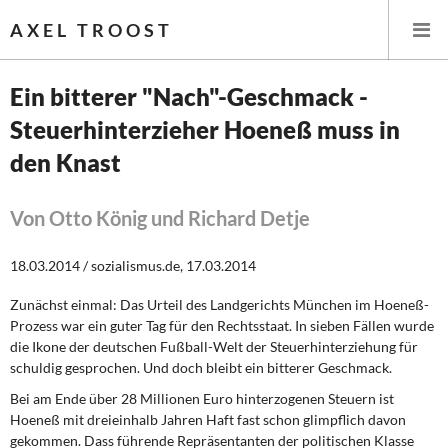
AXEL TROOST
Ein bitterer "Nach"-Geschmack -
Steuerhinterzieher Hoeneß muss in
Startseite
den Knast
Themen
Von Otto König und Richard Detje
Leitlinien linker Wirtschafts- und Finanzpolitik
18.03.2014 / sozialismus.de, 17.03.2014
Wirtschaftspolitik
Zunächst einmal: Das Urteil des Landgerichts München im Hoeneß-
Steuer- und Finanzpolitik
Prozess war ein guter Tag für den Rechtsstaat. In sieben Fällen wurde
die Ikone der deutschen Fußball-Welt der Steuerhinterziehung für
Öffentliche Infrastruktur und Daseinsvorsorge
schuldig gesprochen. Und doch bleibt ein bitterer Geschmack.
Bei am Ende über 28 Millionen Euro
hinterzogenen Steuern ist
Eurokrise und Griechenland
Hoeneß mit dreieinhalb Jahren Haft fast schon glimpflich davon
gekommen. Dass führende Repräsentanten der politischen Klasse