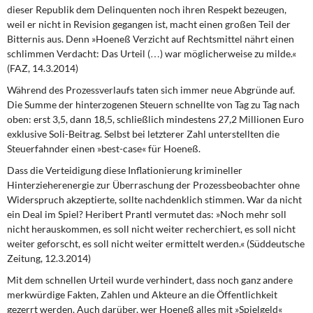
DIE LINKE
dieser Republik dem Delinquenten noch ihren Respekt bezeugen,
weil er nicht in Revision gegangen ist, macht einen großen Teil der
Bitternis aus. Denn »Hoeneß Verzicht auf Rechtsmittel nährt einen
Weitere Themen
schlimmen Verdacht: Das Urteil (…) war möglicherweise zu milde.«
(FAZ, 14.3.2014)
Memo-Gruppe
Während des Prozessverlaufs
taten sich immer neue Abgründe auf.
Die Summe der hinterzogenen Steuern schnellte von Tag zu Tag nach
Institut Solidarische Moderne
oben: erst 3,5, dann 18,5, schließlich mindestens 27,2 Millionen Euro
exklusive Soli-Beitrag. Selbst bei letzterer Zahl unterstellten die
Rosa-Luxemburg-Stiftung
Steuerfahnder einen »best-case« für Hoeneß.
Dass die Verteidigung diese Inflationierung krimineller
Über mich
Hinterzieherenergie zur Überraschung der Prozessbeobachter ohne
Widerspruch akzeptierte, sollte nachdenklich stimmen. War da nicht
Kontakt
ein Deal im Spiel? Heribert Prantl vermutet das: »Noch mehr soll
nicht herauskommen, es soll nicht weiter recherchiert, es soll nicht
weiter geforscht, es soll nicht weiter ermittelt werden.« (Süddeutsche
Zeitung, 12.3.2014)
Mit dem schnellen Urteil
wurde verhindert, dass noch ganz andere
merkwürdige Fakten, Zahlen und Akteure an die Öffentlichkeit
gezerrt werden. Auch darüber, wer Hoeneß alles mit »Spielgeld«