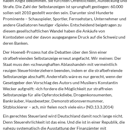
haben Angst bekommen. Sie fürchten Öffentlichkeit, Aufdeckung und
Strafe. Die Zahl der Selbstanzeigen ist sprunghaft gestiegen: 60.000
sollen seit 2010 gestellt worden sein. Darunter sind Hunderte
Prominente – Schauspieler, Sportler, Fernsehstars, Unternehmer und
andere Gladiatoren heutiger »Spiele«. Entscheidend beigetragen zu
diesem gesellschaftlichen Wandel haben die Ankäufe von
Kontodaten und der davon ausgegangene Druck auf die Schweiz und
deren Banken.
Der Hoeneß-Prozess hat die Debatten
über den Sinn einer
strafbefreienden Selbstanzeige erneut angefacht. Wir meinen: Der
Staat muss den »schwunghaften Ablasshandel« mit vermeintlich
reuigen Steuerhinterziehern beenden, indem er die strafbefreiende
Selbstanzeige abschafft. Andernfalls wäre es nur gerecht, wenn der
Gesetzgeber den Vorschlag des Autors und Musikers Konstantin
Wecker aufgreift: »Ich fordere die Möglichkeit zur straffreien
Selbstanzeige für alle Opferstockdiebe, Drogenkonsumenten,
Bankräuber, Hausbesetzer, Demonstrationsvermummer,
Sitzblockierer – ach, mir fielen noch viele ein.« (ND,13.3.2014)
Ein gerechtes Steuerland wird Deutschland
damit noch lange nicht.
Denn Steuerehrlichkeit ist das eine. Und die ist in einer Republik, die
nahezu systematisch die Ausstattung der Finanzämter mit