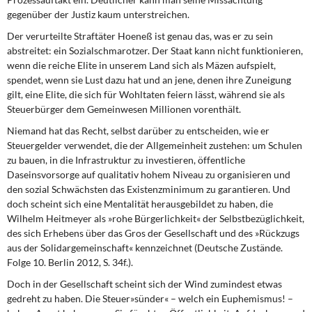
gegenüber der Justiz kaum unterstreichen.
Der verurteilte Straftäter Hoeneß
ist genau das, was er zu sein
abstreitet: ein Sozialschmarotzer. Der Staat kann nicht funktionieren,
wenn die reiche Elite in unserem Land sich als Mäzen aufspielt,
spendet, wenn sie Lust dazu hat und an jene, denen ihre Zuneigung
gilt, eine Elite, die sich für Wohltaten feiern lässt, während sie als
Steuerbürger dem Gemeinwesen Millionen vorenthält.
Niemand hat das Recht,
selbst darüber zu entscheiden, wie er
Steuergelder verwendet, die der Allgemeinheit zustehen: um Schulen
zu bauen, in die Infrastruktur zu investieren, öffentliche
Daseinsvorsorge auf qualitativ hohem Niveau zu organisieren und
den sozial Schwächsten das Existenzminimum zu garantieren. Und
doch scheint sich eine Mentalität herausgebildet zu haben, die
Wilhelm Heitmeyer als »rohe Bürgerlichkeit« der Selbstbezüglichkeit,
des sich Erhebens über das Gros der Gesellschaft und des »Rückzugs
aus der Solidargemeinschaft« kennzeichnet (Deutsche Zustände.
Folge 10. Berlin 2012, S. 34f.).
Doch in der Gesellschaft scheint sich der Wind
zumindest etwas
gedreht zu haben. Die Steuer»sünder« – welch ein Euphemismus! –