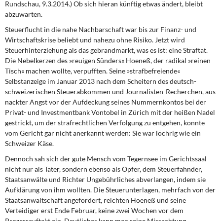
Rundschau, 9.3.2014.) Ob sich hieran künftig etwas ändert, bleibt
abzuwarten.
Steuerflucht in die nahe Nachbarschaft
war bis zur Finanz- und
Wirtschaftskrise beliebt und nahezu ohne Risiko. Jetzt wird
Steuerhinterziehung als das gebrandmarkt, was es ist: eine Straftat.
Die Nebelkerzen des »reuigen Sünders« Hoeneß, der radikal »reinen
Tisch« machen wollte, verpufften. Seine »strafbefreiende«
Selbstanzeige im Januar 2013 nach dem Scheitern des deutsch-
schweizerischen Steuerabkommen und Journalisten-Recherchen, aus
nackter Angst vor der Aufdeckung seines Nummernkontos bei der
Privat- und Investmentbank Vontobel in Zürich mit der heißen Nadel
gestrickt, um der strafrechtlichen Verfolgung zu entgehen, konnte
vom Gericht gar nicht anerkannt werden: Sie war löchrig wie ein
Schweizer Käse.
Dennoch sah sich der gute Mensch vom Tegernsee
im Gerichtssaal
nicht nur als Täter, sondern ebenso als Opfer, dem Steuerfahnder,
Staatsanwälte und Richter Ungebührliches abverlangen, indem sie
Aufklärung von ihm wollten. Die Steuerunterlagen, mehrfach von der
Staatsanwaltschaft angefordert, reichten Hoeneß und seine
Verteidiger erst Ende Februar, keine zwei Wochen vor dem
Prozessauftakt ein. Deutlicher kann man seine Missachtung