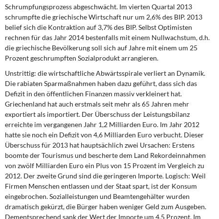
Schrumpfungsprozess abgeschwächt. Im vierten Quartal 2013
schrumpfte die griechische Wirtschaft nur um 2,6% des BIP. 2013
belief sich die Kontraktion auf 3,7% des BIP. Selbst Optimisten
rechnen für das Jahr 2014 bestenfalls mit einem Nullwachstum, d.h.
die griechische Bevölkerung soll sich auf Jahre mit einem um 25
Prozent geschrumpften Sozialprodukt arrangieren.
Unstrittig: die wirtschaftliche Abwärtsspirale verliert an Dynamik.
Die rabiaten Sparmaßnahmen haben dazu geführt, dass sich das
Defizit in den öffentlichen Finanzen massiv verkleinert hat.
Griechenland hat auch erstmals seit mehr als 65 Jahren mehr
exportiert als importiert. Der Überschuss der Leistungsbilanz
erreichte im vergangenen Jahr 1,2 Milliarden Euro. Im Jahr 2012
hatte sie noch ein Defizit von 4,6 Milliarden Euro verbucht. Dieser
Überschuss für 2013 hat hauptsächlich zwei Ursachen: Erstens
boomte der Tourismus und bescherte dem Land Rekordeinnahmen
von zwölf Milliarden Euro ein Plus von 15 Prozent im Vergleich zu
2012. Der zweite Grund sind die geringeren Importe. Logisch: Weil
Firmen Menschen entlassen und der Staat spart, ist der Konsum
eingebrochen. Sozialleistungen und Beamtengehälter wurden
dramatisch gekürzt, die Bürger haben weniger Geld zum Ausgeben.
Dementsprechend sank der Wert der Importe um 4,5 Prozent. Im