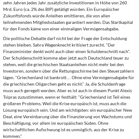
zehn Jahren jedes Jahr zusätzliche Investitionen in Höhe von 260
Mrd. Euro (ca. 2% des BIP) getätigt würden. Ein Europäischer
Zukunftsfonds würde Anleihen emittieren, die von allen
teilnehmenden Mitgliedsstaaten garantiert werden. Das Startkapital
für den Fonds käme von einer einmaligen Vermögensabgabe.
Die politische Debatte darf nicht bei der Frage der Entschuldung
stehen bleiben. Sahra Wagenknecht kritisiert zurecht. "Der
Finanzminister denkt wohl auch über einen Schuldenschnitt nach".
Der Schuldenschnitt komme aber jetzt auch Deutschland teuer zu
stehen, weil die griechischen Staatsanleihen nicht mehr bei den
Investoren, sondern über die Rettungsschirme bei den Steuerzahlern
lägen. "Griechenland ist bankrott… Ohne eine Vermögensabgabe für
die griechischen Oligarchen geht es nicht." Ja, die Schuldenfrage
muss auch geregelt werden. Aber es ist auch in diesem Punkt Alexis
Tsipras zuzustimmen, wenn er festhält: "Griechenland ist Teil eines
größeren Problems. Weil die Krise europäisch ist, muss auch die
Lösung europäisch sein. Und am wichtigsten: ein europäischer New
Deal, eine Vereinbarung über die Finanzierung von Wachstums und
Beschäftigung, vor allem im europäischen Süden. Ohne
wirtschaftlichen Aufschwung ist es unmöglich, aus der Krise zu
kommen."