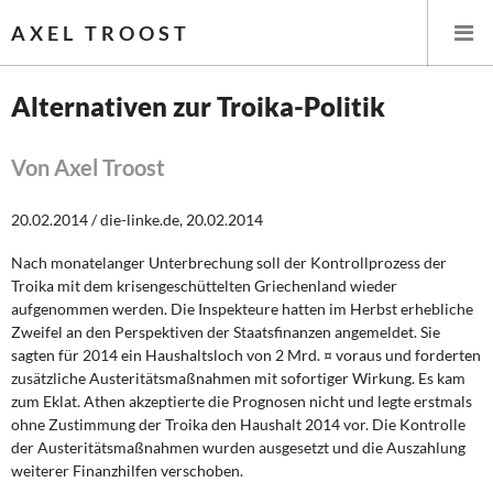
AXEL TROOST
Alternativen zur Troika-Politik
Startseite
Von Axel Troost
Themen
20.02.2014 / die-linke.de, 20.02.2014
Leitlinien linker Wirtschafts- und Finanzpolitik
Nach monatelanger Unterbrechung soll der Kontrollprozess der
Troika mit dem krisengeschüttelten Griechenland wieder
Wirtschaftspolitik
aufgenommen werden. Die Inspekteure hatten im Herbst erhebliche
Zweifel an den Perspektiven der Staatsfinanzen angemeldet. Sie
Steuer- und Finanzpolitik
sagten für 2014 ein Haushaltsloch von 2 Mrd. ¤ voraus und forderten
zusätzliche Austeritätsmaßnahmen mit sofortiger Wirkung. Es kam
zum Eklat. Athen akzeptierte die Prognosen nicht und legte erstmals
Öffentliche Infrastruktur und Daseinsvorsorge
ohne Zustimmung der Troika den Haushalt 2014 vor. Die Kontrolle
der Austeritätsmaßnahmen wurden ausgesetzt und die Auszahlung
Eurokrise und Griechenland
weiterer Finanzhilfen verschoben.