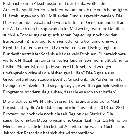
DIE LINKE
Erst nach einem Abschlussbericht der Troika wollen die
Austeritätspolitiker entscheiden, wann und ob die noch benötigten
Hilfszahlungen von 10,1 Milliarden Euro ausgezahlt werden. Die
Weitere Themen
Diskussion über zusätzliche Finanzhilfen für Griechenland soll auf
die Zeit nach den Europawahlen im Mai vertagt werden. Damit ist
Memo-Gruppe
auch die Forderung der griechischen Regierung, noch vor der
Europawahl Zinserleichterungen oder eine Verlängerung von
Institut Solidarische Moderne
Kreditlaufzeiten von der EU zu erhalten, vom Tisch gefegt. Für
Bundesfinanzmister Schäuble ist das kein Problem. Er bezeichnete
weitere Hilfszahlungen an Griechenland im Sommer nicht als hohes
Rosa-Luxemburg-Stiftung
Risiko. "Sicher ist, dass jede weitere Hilfe sehr viel weniger
umfangreich wäre als die bisherigen Hilfen." Die Signale aus
Über mich
Griechenland seien zudem positiv: Griechenlands Außenminister
Evangelos Venizelos "hat sogar gesagt, sie wollten gar kein weiteres
Kontakt
Programm, sondern sie glauben, dass sie es auch so schaffen".
Die griechische Wirklichkeit spricht eine andere Sprache. Nach
Eurostat stieg die Arbeitslosenquote im November 2013 auf 28,0
Prozent - so hoch wie noch nie seit Beginn der Statistik. Die
saisonbereinigten Daten wiesen eine Gesamtzahl von 1,3 Millionen
Menschen aus, die im Herbst auf Arbeitssuche waren. Nach sechs
Jahren der Rezession hat sich der wirtschaftliche