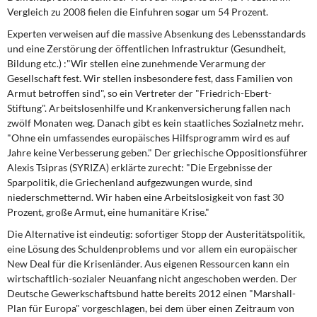
Vergleich zu 2008 fielen die Einfuhren sogar um 54 Prozent.
Experten verweisen auf die massive Absenkung des Lebensstandards
und eine Zerstörung der öffentlichen Infrastruktur (Gesundheit,
Bildung etc.) :"Wir stellen eine zunehmende Verarmung der
Gesellschaft fest. Wir stellen insbesondere fest, dass Familien von
Armut betroffen sind", so ein Vertreter der "Friedrich-Ebert-
Stiftung". Arbeitslosenhilfe und Krankenversicherung fallen nach
zwölf Monaten weg. Danach gibt es kein staatliches Sozialnetz mehr.
"Ohne ein umfassendes europäisches Hilfsprogramm wird es auf
Jahre keine Verbesserung geben." Der griechische Oppositionsführer
Alexis Tsipras (SYRIZA) erklärte zurecht: "Die Ergebnisse der
Sparpolitik, die Griechenland aufgezwungen wurde, sind
niederschmetternd. Wir haben eine Arbeitslosigkeit von fast 30
Prozent, große Armut, eine humanitäre Krise."
Die Alternative ist eindeutig: sofortiger Stopp der Austeritätspolitik,
eine Lösung des Schuldenproblems und vor allem ein europäischer
New Deal für die Krisenländer. Aus eigenen Ressourcen kann ein
wirtschaftlich-sozialer Neuanfang nicht angeschoben werden. Der
Deutsche Gewerkschaftsbund hatte bereits 2012 einen "Marshall-
Plan für Europa" vorgeschlagen, bei dem über einen Zeitraum von