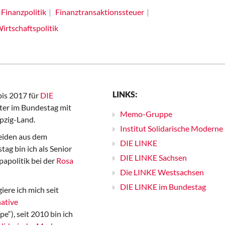
Finanzpolitik
Finanztransaktionssteuer
irtschaftspolitik
LINKS:
bis 2017 für
DIE
er im Bundestag mit
Memo-Gruppe
pzig-Land.
Institut Solidarische Moderne
iden aus dem
DIE LINKE
ag bin ich als Senior
DIE LINKE Sachsen
papolitik bei der
Rosa
Die LINKE Westsachsen
DIE LINKE im Bundestag
iere ich mich seit
ative
“), seit 2010 bin ich