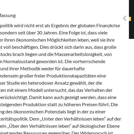
Solidarisches EUropa -
Mosaiklinke Perspektiven
assung
politik wird nicht erst als Ergebnis der globalen Finanzkrise
 sondern seit über 30 Jahren. Eine Folge ist, dass viele
r ihren ökonomischen Möglichkeiten leben, weil sie ihre
oll beschäftigen. Dies drückt sich darin aus, dass große
stocks brach liegen und die Massenarbeitslosigkeit, von
zum Normalzustand geworden ist. Die vorherrschende
rund ihrer Methodik weder für dauerhafte
ndensein großer freier Produktionskapazitäten eine
er Studie ein heterodoxer Ansatz gewählt, der die
en mit einem Modell untersucht, das das Verhalten der
erücksichtigt. Damit kann auch gezeigt werden, dass eine
steigenden Produktion statt zu höheren Preisen führt. Die
g des ökonomischen Potenzials liegt in der zu einer
itätspolitik. Dem „Unter den Verhältnissen leben“ auf der
in „Über den Verhältnissen leben“ auf ökologischer Ebene
eisetzender Ressourcen gegenüber. Der Widerspruch ist