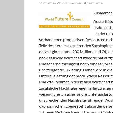
15.01.2014 / World Future Council, 14.01.2014
Zusammenf
Austeritäts
praktiziert,
Länder unte
vorhandenen produktiven Ressourcen nicht v
Teile des bereits existierenden Sachkapital
derzeit global rund 200 Millionen (ILO), 
neoklassische Wirtschaftstheorie hat aufg
Massenarbeitslosigkeit noch für das Vorha
überzeugende Erklärung. Daher wird in dies
Unterauslastung der produktiven Ressourc
Marktteilnehmer in der realen Wirtschaft b
zusätzliche Nachfrage regelmäßig zu einer 
wesentliche Ursache für die Unterauslastun
unzureichenden Nachfrage führenden Auster
ökonomischen Ebene steht absurderweise e
z.B. beim Verbrauch endlicher und CO2 -fr