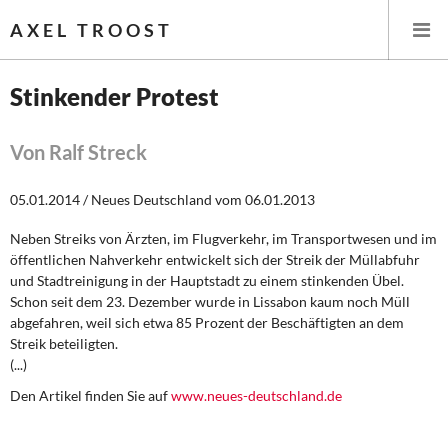
AXEL TROOST
Stinkender Protest
Startseite
Von Ralf Streck
Themen
05.01.2014 / Neues Deutschland vom 06.01.2013
Leitlinien linker Wirtschafts- und Finanzpolitik
Neben Streiks von Ärzten, im Flugverkehr, im Transportwesen und im
öffentlichen Nahverkehr entwickelt sich der Streik der Müllabfuhr
Wirtschaftspolitik
und Stadtreinigung in der Hauptstadt zu einem stinkenden Übel.
Schon seit dem 23. Dezember wurde in Lissabon kaum noch Müll
Steuer- und Finanzpolitik
abgefahren, weil sich etwa 85 Prozent der Beschäftigten an dem
Streik beteiligten.
(...)
Öffentliche Infrastruktur und Daseinsvorsorge
Den Artikel finden Sie auf
www.neues-deutschland.de
Eurokrise und Griechenland