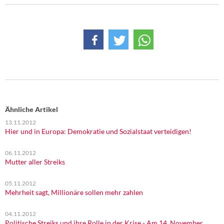
DIE LINKE
Weitere Themen
Memo-Gruppe
Institut Solidarische Moderne
Rosa-Luxemburg-Stiftung
Ähnliche Artikel
13.11.2012
Über mich
Hier und in Europa: Demokratie und Sozialstaat verteidigen!
Kontakt
06.11.2012
Mutter aller Streiks
05.11.2012
Mehrheit sagt, Millionäre sollen mehr zahlen
04.11.2012
Politische Streiks und ihre Rolle in der Krise - Am 14. November