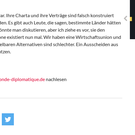
Solidarisches EUropa -
Mosaiklinke Perspektiven
ar. Ihre Charta und ihre Verträge sind falsch konstruiert
n. Es gibt auch Leute, die sagen, bestimmte Länder hätten
önnte man diskutieren, aber ich ziehe es vor, sie den
one existiert nun mal. Wir haben eine Wirtschaftsunion und
baren Alternativen sind schlechter. Ein Ausscheiden aus
tzen.
nde-diplomatique.de
nachlesen