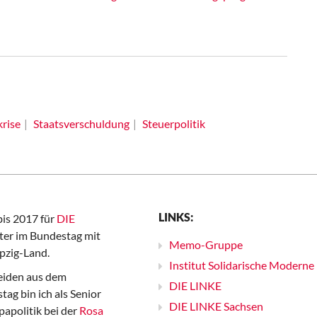
rise
Staatsverschuldung
Steuerpolitik
LINKS:
bis 2017 für
DIE
er im Bundestag mit
Memo-Gruppe
pzig-Land.
Institut Solidarische Moderne
iden aus dem
DIE LINKE
ag bin ich als Senior
DIE LINKE Sachsen
papolitik bei der
Rosa