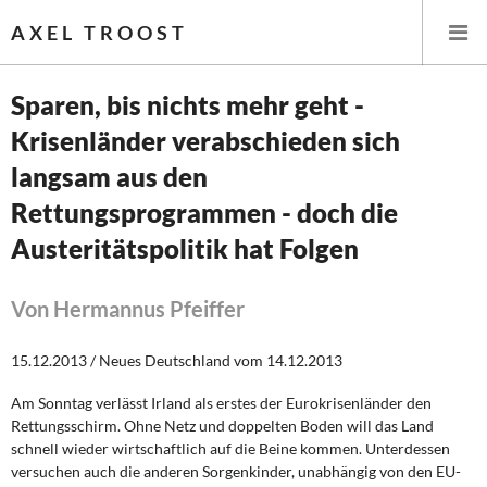
AXEL TROOST
Sparen, bis nichts mehr geht -
Krisenländer verabschieden sich
Startseite
langsam aus den
Themen
Rettungsprogrammen - doch die
Austeritätspolitik hat Folgen
Leitlinien linker Wirtschafts- und Finanzpolitik
Wirtschaftspolitik
Von Hermannus Pfeiffer
Steuer- und Finanzpolitik
15.12.2013 / Neues Deutschland vom 14.12.2013
Öffentliche Infrastruktur und Daseinsvorsorge
Am Sonntag verlässt Irland als erstes der Eurokrisenländer den
Rettungsschirm. Ohne Netz und doppelten Boden will das Land
schnell wieder wirtschaftlich auf die Beine kommen. Unterdessen
Eurokrise und Griechenland
versuchen auch die anderen Sorgenkinder, unabhängig von den EU-