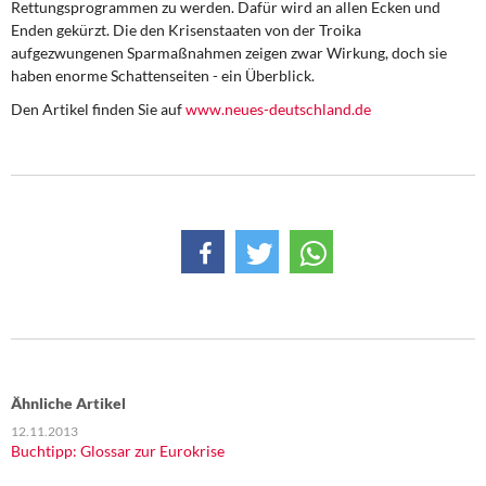
Rettungsprogrammen zu werden. Dafür wird an allen Ecken und
DIE LINKE
Enden gekürzt. Die den Krisenstaaten von der Troika
aufgezwungenen Sparmaßnahmen zeigen zwar Wirkung, doch sie
Weitere Themen
haben enorme Schattenseiten - ein Überblick.
Den Artikel finden Sie auf
www.neues-deutschland.de
Memo-Gruppe
Institut Solidarische Moderne
Rosa-Luxemburg-Stiftung
Über mich
Kontakt
Ähnliche Artikel
12.11.2013
Buchtipp: Glossar zur Eurokrise