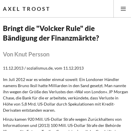
AXEL TROOST
Bringt die "Volcker Rule" die
Bändigung der Finanzmärkte?
Startseite
Themen
Von Knut Persson
Leitlinien linker Wirtschafts- und Finanzpolitik
11.12.2013 / sozialismus.de, vom 11.12.2013
Im Juli 2012 war es wieder einmal soweit: Ein Londoner Händler
Wirtschaftspolitik
namens Bruno Iksil hatte Milliarden in den Sand gesetzt. Man nannte
ihn wegen der Größe des Verlustes den »Wal von London«. JP Morgan
Steuer- und Finanzpolitik
Chase, die Bank für die er arbeitete, verkündete, dass Verluste in
Höhe von 5,8 Mrd. US-Dollar durch Spekulationen mit Kredit-
Öffentliche Infrastruktur und Daseinsvorsorge
Derivaten entstanden waren.
Hinzu kamen 920 Mill. US-Dollar Strafe
wegen Zurückhaltens von
Eurokrise und Griechenland
Informationen und (2013) 100 Mill. US-Dollar Strafe der Behörde