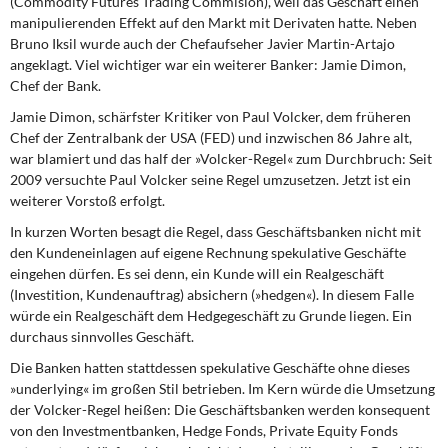
(Commodity Futures Trading Commision), weil das Geschäft einen
DIE LINKE
manipulierenden Effekt auf den Markt mit Derivaten hatte. Neben
Bruno Iksil wurde auch der Chefaufseher Javier Martin-Artajo
Weitere Themen
angeklagt. Viel wichtiger war ein weiterer Banker: Jamie Dimon,
Chef der Bank.
Memo-Gruppe
Jamie Dimon, schärfster Kritiker von Paul Volcker,
dem früheren
Chef der Zentralbank der USA (FED) und inzwischen 86 Jahre alt,
Institut Solidarische Moderne
war blamiert und das half der »Volcker-Regel« zum Durchbruch: Seit
2009 versuchte Paul Volcker seine Regel umzusetzen. Jetzt ist ein
weiterer Vorstoß erfolgt.
Rosa-Luxemburg-Stiftung
In kurzen Worten besagt die Regel,
dass Geschäftsbanken nicht mit
Über mich
den Kundeneinlagen auf eigene Rechnung spekulative Geschäfte
eingehen dürfen. Es sei denn, ein Kunde will ein Realgeschäft
(Investition, Kundenauftrag) absichern (»hedgen«). In diesem Falle
Kontakt
würde ein Realgeschäft dem Hedgegeschäft zu Grunde liegen. Ein
durchaus sinnvolles Geschäft.
Die Banken hatten stattdessen
spekulative Geschäfte ohne dieses
»underlying« im großen Stil betrieben. Im Kern würde die Umsetzung
der Volcker-Regel heißen: Die Geschäftsbanken werden konsequent
von den Investmentbanken, Hedge Fonds, Private Equity Fonds