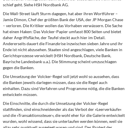
schief geht. Siehe HSH Nordbank AG.
Die Wall-Street läuft Sturm
dagegen, hat aber ihren Wortführer –
Jamie Dimon, Chef der größten Bank der USA, der JP Morgan Chase
– verloren. Die Kritiker wollen das Vorhaben verwässern. Die Sache
hat einen Haken: Das Volcker-Papier umfasst 800 Seiten und bietet
daher Angriffsfläche, der Teufel steckt auch hier im Detail.
Andererseits dauert die Finanzkrise inzwischen sieben Jahre und ihr
Ende ist nicht abzusehen. Staaten sind angeschlagen, viele Banken in
Gerichtsprozesse verwickelt (HSH Nordbank, Deutsche Bank,
Bayrische Landesbank u.a.). Die Stimmung scheint umzuschlagen
gegen die Banken.
Die Umsetzung der Volcker-Regel
soll jetzt wohl so aussehen, dass
die Banken jeweils darlegen müssen, dass sie die Regel auch
einhalten. Dazu sind Verfahren und Programme nötig, die die Banken
entwickeln müssen.
Die Einschnitte, die durch die Umsetzung
der Volcker-Regel
stattfinden, sind einschneidender als das Verbot der »Leerverkäufe«
und die »Transaktionssteuer«, die wohl eher für die Galerie entwickelt
wurden, wohl wissend, dass sie unterlaufen werden können, weil sie
allzu sehr punktuell ausgelegt waren und sind. Der Protest der