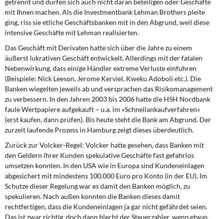
getrennt und dürfen sich auch nicht daran beteiligen oder Geschäfte
mit Ihnen machen. Als die Investmentbank Lehman Brothers pleite
ging, riss sie etliche Geschäftsbanken mit in den Abgrund, weil diese
intensive Geschäfte mit Lehman realisierten.
Das Geschäft mit Derivaten hatte
sich über die Jahre zu einem
äußerst lukrativen Geschäft entwickelt. Allerdings mit der fatalen
Nebenwirkung, dass einige Händler extreme Verluste einfuhren
(Beispiele: Nick Leeson, Jerome Kerviel, Kweku Adoboli etc.). Die
Banken wiegelten jeweils ab und versprachen das Risikomanagement
zu verbessern. In den Jahren 2003 bis 2006 hatte die HSH Nordbank
faule Wertpapiere aufgekauft – u.a. im »Schnellankaufverfahren«
(erst kaufen, dann prüfen). Bis heute steht die Bank am Abgrund. Der
zurzeit laufende Prozess in Hamburg zeigt dieses überdeutlich.
Zurück zur Volcker-Regel:
Volcker hatte gesehen, dass Banken mit
den Geldern ihrer Kunden spekulative Geschäfte fast gefahrlos
umsetzen konnten. In den USA wie in Europa sind Kundeneinlagen
abgesichert mit mindestens 100.000 Euro pro Konto (in der EU). Im
Schutze dieser Regelung war es damit den Banken möglich, zu
spekulieren. Nach außen konnten die Banken dieses damit
rechtfertigen, dass die Kundeneinlagen ja gar nicht gefährdet seien.
Das ist zwar richtig, doch dann blecht der Steuerzahler, wenn etwas