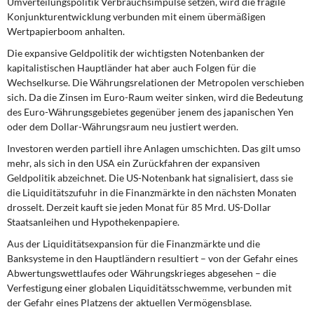
Umverteilungspolitik Verbrauchsimpulse setzen, wird die fragile
Konjunkturentwicklung verbunden mit einem übermäßigen
Wertpapierboom anhalten.
Die expansive Geldpolitik der wichtigsten Notenbanken der
kapitalistischen Hauptländer hat aber auch Folgen für die
Wechselkurse. Die Währungsrelationen der Metropolen verschieben
sich. Da die Zinsen im Euro-Raum weiter sinken, wird die Bedeutung
des Euro-Währungsgebietes gegenüber jenem des japanischen Yen
oder dem Dollar-Währungsraum neu justiert werden.
Investoren werden partiell ihre Anlagen umschichten. Das gilt umso
mehr, als sich in den USA ein Zurückfahren der expansiven
Geldpolitik abzeichnet. Die US-Notenbank hat signalisiert, dass sie
die Liquiditätszufuhr in die Finanzmärkte in den nächsten Monaten
drosselt. Derzeit kauft sie jeden Monat für 85 Mrd. US-Dollar
Staatsanleihen und Hypothekenpapiere.
Aus der Liquiditätsexpansion für die Finanzmärkte und die
Banksysteme in den Hauptländern resultiert – von der Gefahr eines
Abwertungswettlaufes oder Währungskrieges abgesehen – die
Verfestigung einer globalen Liquiditätsschwemme, verbunden mit
der Gefahr eines Platzens der aktuellen Vermögensblase.