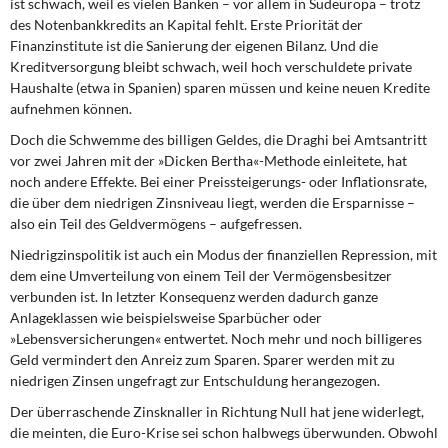
ist schwach, weil es vielen Banken – vor allem in Südeuropa – trotz
des Notenbankkredits an Kapital fehlt. Erste Priorität der
Finanzinstitute ist die Sanierung der eigenen Bilanz. Und die
Kreditversorgung bleibt schwach, weil hoch verschuldete private
Haushalte (etwa in Spanien) sparen müssen und keine neuen Kredite
aufnehmen können.
Doch die Schwemme des billigen Geldes, die Draghi bei Amtsantritt
vor zwei Jahren mit der »Dicken Bertha«-Methode einleitete, hat
noch andere Effekte. Bei einer Preissteigerungs- oder Inflationsrate,
die über dem niedrigen Zinsniveau liegt, werden die Ersparnisse –
also ein Teil des Geldvermögens – aufgefressen.
Niedrigzinspolitik ist auch ein Modus der finanziellen Repression, mit
dem eine Umverteilung von einem Teil der Vermögensbesitzer
verbunden ist. In letzter Konsequenz werden dadurch ganze
Anlageklassen wie beispielsweise Sparbücher oder
»Lebensversicherungen« entwertet. Noch mehr und noch billigeres
Geld vermindert den Anreiz zum Sparen. Sparer werden mit zu
niedrigen Zinsen ungefragt zur Entschuldung herangezogen.
Der überraschende Zinsknaller in Richtung Null hat jene widerlegt,
die meinten, die Euro-Krise sei schon halbwegs überwunden. Obwohl