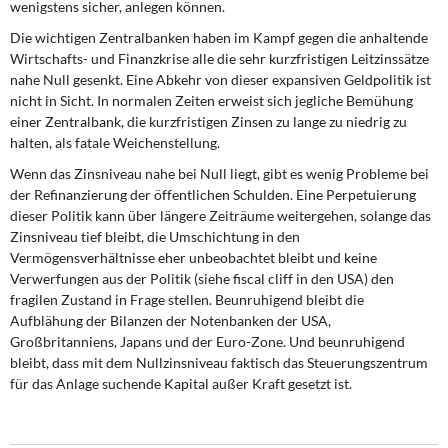
wenigstens sicher, anlegen können.
Die wichtigen Zentralbanken haben im Kampf gegen die anhaltende
Wirtschafts- und Finanzkrise alle die sehr kurzfristigen Leitzinssätze
nahe Null gesenkt. Eine Abkehr von dieser expansiven Geldpolitik ist
nicht in Sicht. In normalen Zeiten erweist sich jegliche Bemühung
einer Zentralbank, die kurzfristigen Zinsen zu lange zu niedrig zu
halten, als fatale Weichenstellung.
Wenn das Zinsniveau nahe bei Null liegt, gibt es wenig Probleme bei
der Refinanzierung der öffentlichen Schulden. Eine Perpetuierung
dieser Politik kann über längere Zeiträume weitergehen, solange das
Zinsniveau tief bleibt, die Umschichtung in den
Vermögensverhältnisse eher unbeobachtet bleibt und keine
Verwerfungen aus der Politik (siehe fiscal cliff in den USA) den
fragilen Zustand in Frage stellen. Beunruhigend bleibt die
Aufblähung der Bilanzen der Notenbanken der USA,
Großbritanniens, Japans und der Euro-Zone. Und beunruhigend
bleibt, dass mit dem Nullzinsniveau faktisch das Steuerungszentrum
für das Anlage suchende Kapital außer Kraft gesetzt ist.