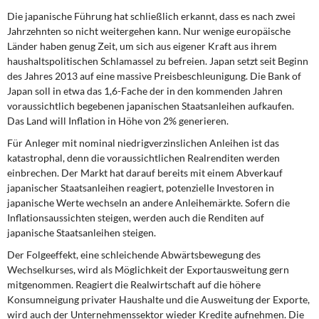
Die japanische Führung hat schließlich erkannt, dass es nach zwei
Jahrzehnten so nicht weitergehen kann. Nur wenige europäische
Länder haben genug Zeit, um sich aus eigener Kraft aus ihrem
haushaltspolitischen Schlamassel zu befreien. Japan setzt seit Beginn
des Jahres 2013 auf eine massive Preisbeschleunigung. Die Bank of
Japan soll in etwa das 1,6-Fache der in den kommenden Jahren
voraussichtlich begebenen japanischen Staatsanleihen aufkaufen.
Das Land will Inflation in Höhe von 2% generieren.
Für Anleger mit nominal niedrigverzinslichen Anleihen ist das
katastrophal, denn die voraussichtlichen Realrenditen werden
einbrechen. Der Markt hat darauf bereits mit einem Abverkauf
japanischer Staatsanleihen reagiert, potenzielle Investoren in
japanische Werte wechseln an andere Anleihemärkte. Sofern die
Inflationsaussichten steigen, werden auch die Renditen auf
japanische Staatsanleihen steigen.
Der Folgeeffekt, eine schleichende Abwärtsbewegung des
Wechselkurses, wird als Möglichkeit der Exportausweitung gern
mitgenommen. Reagiert die Realwirtschaft auf die höhere
Konsumneigung privater Haushalte und die Ausweitung der Exporte,
wird auch der Unternehmenssektor wieder Kredite aufnehmen. Die