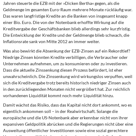
Jahren steuerte die EZB mit der »Dicken Bertha« gegen, als die
Geldmenge im gesamten Euro-Raum mehrere Monate rückläufig war.
Das waren langfristige Kredite an die Banken von insgesamt knapp
einer Bio. Euro. Die von der Notenbank erhoffte Wirkung auf die
Kreditvergabe der Geschäftsbanken blieb allerdings sehr kurzfristig.
Die Entwicklung der Kredite und der Geldmenge blieb schwach, die
Inflationsrate sank von Mitte 2012 an immer weiter.
Was also bewirkt die Absenkung der EZB-Zinsen auf ein Rekordtief?
Niedrige Zinsen könnten Kredite verbilligen, die Verbraucher oder
Unternehmen aufnehmen, um zu konsumieren oder zu investieren.
Dass die aktuelle Zinssenkung diesen Prozess befördert, ist eher
unwahrscheinlich. Die Zinssenkung wird wirkungslos verpuffen, weil
sich die Kreditvergabe trotz bereits historisch niedriger Zinsen auch
in den zurückliegenden Monaten nicht vergrößert hat. Zur reichlich
vorhandenen Liquidität kommt noch mehr Liquidität hinzu.
Damit wächst das Risiko, dass das Kapital nicht dort ankommt, wo es
eigentlich ankommen soll – in der Realwirtschaft. Solange die
europäische und die US-Notenbank aber erkennbar nicht von ihrer
expansiven Geldpolitik abrücken und die Regierungen nicht über eine
Ausweitung öffentlicher Investitionen sowie eine sozial gerechtere