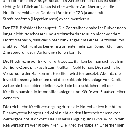
und könnten den Zins grundsätzlich weiter senken.« Das ist sicher
DIE LINKE
richtig: Mit Blick auf Japan ist eine weitere Annäherung an die
Nulllinie denkbar; außerdem könnte die EZB ja auch mit
Weitere Themen
Strafzinssätzen (Negativzinsen) experimentieren.
Der EZB-Präsident behauptet: Die Zentralbank habe ihr Pulver noch
Memo-Gruppe
lange nicht verschossen und erschrecke daher auch nicht vor dem
Horrorszenario, dass der Notenbank angesichts eines Leitzinses von
Institut Solidarische Moderne
praktisch Null künftig keine Instrumente mehr zur Konjunktur- und
Zinssteuerung zur Verfügung stehen könnten.
Rosa-Luxemburg-Stiftung
Die Niedrigzinspolitik wird fortgesetzt. Banken können sich auch in
der Euro-Zone praktisch zum Nulltarif Geld leihen. Die reichliche
Über mich
Versorgung der Banken mit Krediten wird fortgesetzt. Aber da die
Investitionsmöglichkeiten und die profitable Neuanlage von Kapital
weiterhin bescheiden bleiben, wird ein beträchtlicher Teil der
Kontakt
Kreditexpansion in Immobilienanlagen und Käufe von Staatsanleihen
wandern.
Die reichliche Kreditversorgung durch die Notenbanken bleibt im
Finanzsystem hängen und wird nicht an den Unternehmenssektor
weitergereicht. Konkret: Die Zinsermäßigung um 0,25% wird in der
Realwirtschaft wenig bewirken. Die Kreditvergabe an Unternehmen