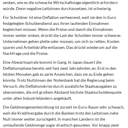
senken, wie es die schwache Wirtschaftslage eigentlich erfordern
würde. Denn negative Leitzinsen durchzusetzen, ist schwierig.
Für Schuldner ist eine Deflation verheerend, weil sie den in Euro
festgelegten Schuldendienst aus ihren laufenden Einnahmen
begleichen müssen. Wenn die Preise und damit die Einnahmen
immer weiter sinken, drückt die Last der Schulden immer schwerer.
Unternehmen gehen pleite oder müssen, um sich zu retten, Kosten
sparen und Arbeitskräfte entlassen. Das drückt wiederum auf die
Nachfrage und die Preise.
Eine Abwärtsspirale kommt in Gang. In Japan dauert die
Deflationsphase bereits seit fast zwei Jahrzehnten an. Erst in den
letzten Monaten gab es zarte Anzeichen, dass sie zu Ende gehen
könnte. Trotz Nullzinsen der Notenbank hat die Regierung beim
Versuch, die Deflationskrise durch zusätzliche Staatsausgaben zu
überwinden, die mit großem Abstand höchste Staatsschuldenquote
unter allen Industrieländern angehäuft.
Die Geldmengenentwicklung ist zurzeit im Euro-Raum sehr schwach,
weil die Kreditvergabe durch die Banken trotz des Leitzinses nahe
Null immer weiter zurückgeht. In manchen Ländern ist die
umlaufende Geldmenge sogar drastisch gesunken. Vor knapp zwei