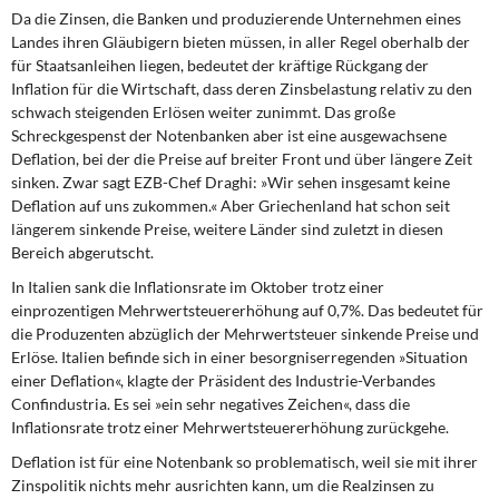
Da die Zinsen, die Banken und produzierende Unternehmen eines
Landes ihren Gläubigern bieten müssen, in aller Regel oberhalb der
für Staatsanleihen liegen, bedeutet der kräftige Rückgang der
Inflation für die Wirtschaft, dass deren Zinsbelastung relativ zu den
schwach steigenden Erlösen weiter zunimmt. Das große
Schreckgespenst der Notenbanken aber ist eine ausgewachsene
Deflation, bei der die Preise auf breiter Front und über längere Zeit
sinken. Zwar sagt EZB-Chef Draghi: »Wir sehen insgesamt keine
Deflation auf uns zukommen.« Aber Griechenland hat schon seit
längerem sinkende Preise, weitere Länder sind zuletzt in diesen
Bereich abgerutscht.
In Italien sank die Inflationsrate im Oktober trotz einer
einprozentigen Mehrwertsteuererhöhung auf 0,7%. Das bedeutet für
die Produzenten abzüglich der Mehrwertsteuer sinkende Preise und
Erlöse. Italien befinde sich in einer besorgniserregenden »Situation
einer Deflation«, klagte der Präsident des Industrie-Verbandes
Confindustria. Es sei »ein sehr negatives Zeichen«, dass die
Inflationsrate trotz einer Mehrwertsteuererhöhung zurückgehe.
Deflation ist für eine Notenbank so problematisch, weil sie mit ihrer
Zinspolitik nichts mehr ausrichten kann, um die Realzinsen zu