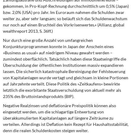
gekommen, in Pro-Kopf-Rechnung durchschnittlich um 0,5% (Japan)
bzw. 2,0% (USA) pro Jahr. Im Euroraum nahmen die Schulden zwar
weiter zu, aber sehr langsam; so beläuft sich das Schuldenwachstum
nur noch auf einen Bruchteil des Vorkrisenwertes.« (Allianz, global
wealthreport 2013, S. 36ff.)
Nur durch eine große Anzahl von umfangreichen
Konjunkturprogrammen konnte in Japan der Anschein eines
»Business as usual« auf niedrigem Niveau gewahrt werden –
zumindest oberflächlich. Tatsächlich haben diese Staatseingriffe die
Überschuldung der öffentlichen Institutionen massiv expandieren
lassen. Die sicherlich katastrophale Bereinigung der Fehlsteuerung
von Kapitalanlagen wurde vertagt und gleichsam in kleine Portionen
auf Jahrzehnte verteilt. Diese Politik des »Zeitkaufens« bewirkte
letztlich die exorbitante Staatsverschuldung von aktuell mehr als
235% des Bruttoinlandsprodukts (BIP).
Negative Realzinsen und deflationäre Preispolitik können also
eingesetzt werden, um die schlagartige Entwertung von
überakkumulierten Kapitalanlagen auf längere Zeiträume zu
verteilen. Allerdings ist Deflation kein Rezept für Haushaltsstabilität,
denn die realen Schuldenkosten steigen weiter.