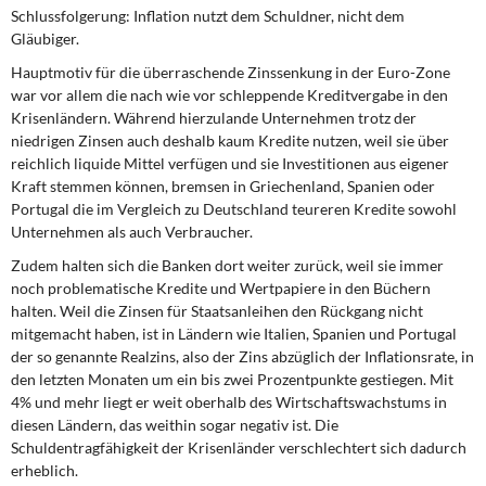
Schlussfolgerung: Inflation nutzt dem Schuldner, nicht dem
Gläubiger.
Hauptmotiv für die überraschende Zinssenkung in der Euro-Zone
war vor allem die nach wie vor schleppende Kreditvergabe in den
Krisenländern. Während hierzulande Unternehmen trotz der
niedrigen Zinsen auch deshalb kaum Kredite nutzen, weil sie über
reichlich liquide Mittel verfügen und sie Investitionen aus eigener
Kraft stemmen können, bremsen in Griechenland, Spanien oder
Portugal die im Vergleich zu Deutschland teureren Kredite sowohl
Unternehmen als auch Verbraucher.
Zudem halten sich die Banken dort weiter zurück, weil sie immer
noch problematische Kredite und Wertpapiere in den Büchern
halten. Weil die Zinsen für Staatsanleihen den Rückgang nicht
mitgemacht haben, ist in Ländern wie Italien, Spanien und Portugal
der so genannte Realzins, also der Zins abzüglich der Inflationsrate, in
den letzten Monaten um ein bis zwei Prozentpunkte gestiegen. Mit
4% und mehr liegt er weit oberhalb des Wirtschaftswachstums in
diesen Ländern, das weithin sogar negativ ist. Die
Schuldentragfähigkeit der Krisenländer verschlechtert sich dadurch
erheblich.