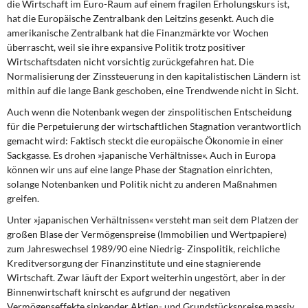
die Wirtschaft im Euro-Raum auf einem fragilen Erholungskurs ist,
hat die Europäische Zentralbank den Leitzins gesenkt. Auch die
amerikanische Zentralbank hat die Finanzmärkte vor Wochen
überrascht, weil sie ihre expansive Politik trotz positiver
Wirtschaftsdaten nicht vorsichtig zurückgefahren hat. Die
Normalisierung der Zinssteuerung in den kapitalistischen Ländern ist
mithin auf die lange Bank geschoben, eine Trendwende nicht in Sicht.
Auch wenn die Notenbank wegen der zinspolitischen Entscheidung
für die Perpetuierung der wirtschaftlichen Stagnation verantwortlich
gemacht wird: Faktisch steckt die europäische Ökonomie in einer
Sackgasse. Es drohen »japanische Verhältnisse«. Auch in Europa
können wir uns auf eine lange Phase der Stagnation einrichten,
solange Notenbanken und Politik nicht zu anderen Maßnahmen
greifen.
Unter »japanischen Verhältnissen« versteht man seit dem Platzen der
großen Blase der Vermögenspreise (Immobilien und Wertpapiere)
zum Jahreswechsel 1989/90 eine Niedrig- Zinspolitik, reichliche
Kreditversorgung der Finanzinstitute und eine stagnierende
Wirtschaft. Zwar läuft der Export weiterhin ungestört, aber in der
Binnenwirtschaft knirscht es aufgrund der negativen
Vermögenseffekte sinkender Aktien- und Grundstückspreise massiv.