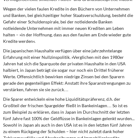
Wegen der vielen faulen Kredite in den Büchern von Unternehmen
und Banken, bei gleichzeitiger hoher Staatsverschuldung, besteht die
Gefahr einer Schuldenspirale, bei der notleidende Banken
notleidende Unternehmen mit immer neuen Krediten am Leben
halten – »in der Hoffnung, dass aus den faulen am Ende wieder gute
Kredite werden«.
Die japanischen Haushalte verfügen über eine jahrzehntelange
Erfahrung mit einer Nullzinspolitik. »Verglichen mit den 1980er
Jahren hat sich die Sparquote der privaten Haushalte in den USA
halbiert, in Japan beträgt sie sogar nur noch ein Drittel früherer
Werte. Offensichtlich bewirken niedrige Zinsen bei den Sparern
gerade den gegenteiligen Effekt: Anstatt ihre Sparanstrengungen zu
verstärken, fahren sie sie zurück…
Die Sparer entwickeln eine hohe Liquiditätspräferenz, d.h. der
Großteil der frischen Spargelder fließt in Bankeinlagen… So ist es
zum Beispiel zu erklären, dass in Japan im Durchschnitt der letzten
fünf Jahre fast 100% der Geldflüsse in Bankeinlagen gelenkt wurden...
Sowohl in Japan als auch in den USA ist es in den letzten fünf Jahren
zu einem Rückgang der Schulden – hier nicht zuletzt dank hoher
Zahlungsausfälle und Abschreibungen auf Immobilienkredite –