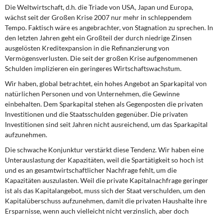
Die Weltwirtschaft, d.h. die Triade von USA, Japan und Europa,
wächst seit der Großen Krise 2007 nur mehr in schleppendem
Tempo. Faktisch wäre es angebrachter, von Stagnation zu sprechen. In
den letzten Jahren geht ein Großteil der durch niedrige Zinsen
ausgelösten Kreditexpansion in die Refinanzierung von
Vermögensverlusten. Die seit der großen Krise aufgenommenen
Schulden implizieren ein geringeres Wirtschaftswachstum.
Wir haben, global betrachtet, ein hohes Angebot an Sparkapital von
natürlichen Personen und von Unternehmen, die Gewinne
einbehalten. Dem Sparkapital stehen als Gegenposten die privaten
Investitionen und die Staatsschulden gegenüber. Die privaten
Investitionen sind seit Jahren nicht ausreichend, um das Sparkapital
aufzunehmen.
Die schwache Konjunktur verstärkt diese Tendenz. Wir haben eine
Unterauslastung der Kapazitäten, weil die Spartätigkeit so hoch ist
und es an gesamtwirtschaftlicher Nachfrage fehlt, um die
Kapazitäten auszulasten. Weil die private Kapitalnachfrage geringer
ist als das Kapitalangebot, muss sich der Staat verschulden, um den
Kapitalüberschuss aufzunehmen, damit die privaten Haushalte ihre
Ersparnisse, wenn auch vielleicht nicht verzinslich, aber doch