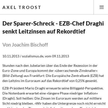
AXEL TROOST
Der Sparer-Schreck - EZB-Chef Draghi
senkt Leitzinsen auf Rekordtief
Startseite
Themen
Von Joachim Bischoff
Leitlinien linker Wirtschafts- und Finanzpolitik
10.11.2013 / sozialismus.de, vom 09.11.2013
Stunden nach den Jubelarien über das Ende der Rezession in der
Wirtschaftspolitik
Euro-Zone und Europa kommt der »überraschende Zinsknaller«
(Bild-Zeitung) aus Frankfurt: Die Europäische Zentralbank (EZB) hat
Steuer- und Finanzpolitik
den Leitzins im Euroraum auf das Rekordtief von 0,25% gesenkt.
EZB-Präsident Mario Draghi erneuerte seine Billiggeld-Perspektive.
Öffentliche Infrastruktur und Daseinsvorsorge
Die Notenbank erwartet eine »längere Phase niedriger Inflation«
(Draghi). Soll heißen: Die Zinsen im Euroraum werden auf mittlere
Eurokrise und Griechenland
Sicht niedrig bleiben. »Wir haben die Untergrenze noch nicht erreicht