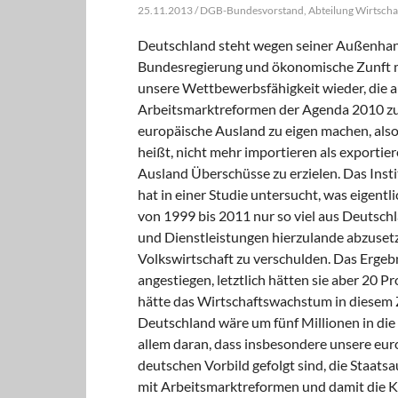
25.11.2013 / DGB-Bundesvorstand, Abteilung Wirtschaft
Deutschland steht wegen seiner Außenhand
Bundesregierung und ökonomische Zunft m
unsere Wettbewerbsfähigkeit wieder, die a
Arbeitsmarktreformen der Agenda 2010 zur
europäische Ausland zu eigen machen, also 
heißt, nicht mehr importieren als exporti
Ausland Überschüsse zu erzielen. Das Ins
hat in einer Studie untersucht, was eigent
von 1999 bis 2011 nur so viel aus Deutschl
und Dienstleistungen hierzulande abzusetz
Volkswirtschaft zu verschulden. Das Ergeb
angestiegen, letztlich hätten sie aber 20 P
hätte das Wirtschaftswachstum in diesem Z
Deutschland wäre um fünf Millionen in die 
allem daran, dass insbesondere unsere eu
deutschen Vorbild gefolgt sind, die Staat
mit Arbeitsmarktreformen und damit die K