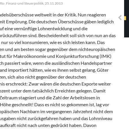
Solidarisches EUropa -
s-, Finanz-und Steuerpolitik, 25.11.2013
Mosaiklinke Perspektiven
elsüberschüsse weltweit in der Kritik. Nun reagieren
it Empörung. Die deutschen Überschüsse gäben lediglich
uf eine vernünftige Lohnentwicklung und die
ückzuführen sind. Bescheidenheit soll sich von nun an das
nur so viel konsumieren, wie es sich leisten kann. Das
eren und am besten sogar gegenüber dem nichteuropäischen
titut für Makroökonomie und Konjunkturforschung (IMK)
lich passiert wäre, wenn die ausländischen Handelspartner
and importiert hätten, wie es ihnen selbst gelang, Güter
en, sich also nicht gegenüber der deutschen
nis erschreckt: Zwar wären die deutschen Exporte weiter
rozent unter dem tatsächlich Erreichten gelegen. Damit
eitraum stagniert und die Zahl der Arbeitslosen in
Höhe geschnellt! Dass es nicht so gekommen ist, lag vor
ropäischen Nachbarn im vergangenen Jahrzehnt nicht dem
sausgaben nicht zurückgefahren haben und das Lohnniveau
aufkraft nicht nach unten gedrückt haben. Davon