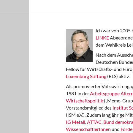
Ich war von 2005 
LINKE
Abgeordnet
dem Wahlkreis Lei
Nach dem Aussche
Deutschen Bundest
Fellow für Wirtschafts- und Euro
Luxemburg Stiftung
(RLS) aktiv.
Als promovierter Volkswirt engag
1981 in der
Arbeitsgruppe Altern
Wirtschaftspolitik
(„Memo-Gruppe
Vorstandsmitglied des
Institut 
(ISM e.V.). Zudem langjährige Mit
IG Metall
,
ATTAC
,
Bund demokra
WissenschaftlerInnen
und
Förde