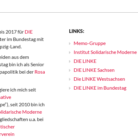
LINKS:
bis 2017 für
DIE
er im Bundestag mit
Memo-Gruppe
pzig-Land.
Institut Solidarische Moderne
iden aus dem
DIE LINKE
ag bin ich als Senior
DIE LINKE Sachsen
papolitik bei der
Rosa
Die LINKE Westsachsen
DIE LINKE im Bundestag
iere ich mich seit
ative
“), seit 2010 bin ich
Solidarische Moderne
gliedschaften u.a. bei
tischer
rverein