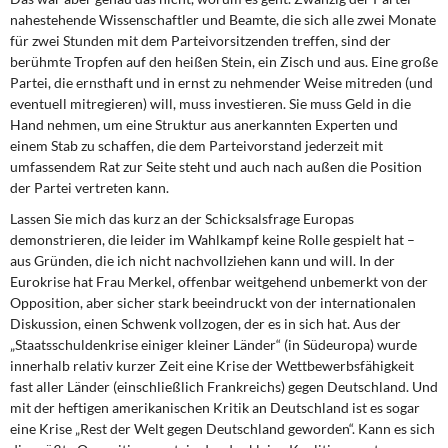
nahestehende Wissenschaftler und Beamte, die sich alle zwei Monate
für zwei Stunden mit dem Parteivorsitzenden treffen, sind der
berühmte Tropfen auf den heißen Stein, ein Zisch und aus. Eine große
Partei, die ernsthaft und in ernst zu nehmender Weise mitreden (und
eventuell mitregieren) will, muss investieren. Sie muss Geld in die
Hand nehmen, um eine Struktur aus anerkannten Experten und
einem Stab zu schaffen, die dem Parteivorstand jederzeit mit
umfassendem Rat zur Seite steht und auch nach außen die Position
der Partei vertreten kann.
Lassen Sie mich das kurz an der Schicksalsfrage Europas
demonstrieren, die leider im Wahlkampf keine Rolle gespielt hat –
aus Gründen, die ich nicht nachvollziehen kann und will. In der
Eurokrise hat Frau Merkel, offenbar weitgehend unbemerkt von der
Opposition, aber sicher stark beeindruckt von der internationalen
Diskussion, einen Schwenk vollzogen, der es in sich hat. Aus der
„Staatsschuldenkrise einiger kleiner Länder“ (in Südeuropa) wurde
innerhalb relativ kurzer Zeit eine Krise der Wettbewerbsfähigkeit
fast aller Länder (einschließlich Frankreichs) gegen Deutschland. Und
mit der heftigen amerikanischen Kritik an Deutschland ist es sogar
eine Krise „Rest der Welt gegen Deutschland geworden“. Kann es sich