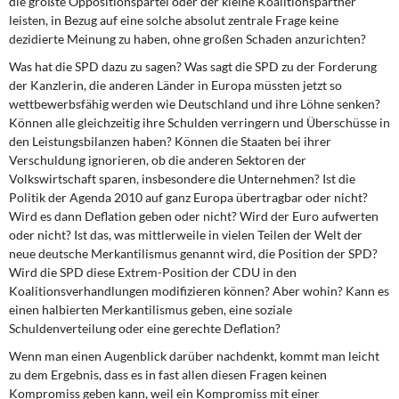
die größte Oppositionspartei oder der kleine Koalitionspartner
leisten, in Bezug auf eine solche absolut zentrale Frage keine
dezidierte Meinung zu haben, ohne großen Schaden anzurichten?
Was hat die SPD dazu zu sagen? Was sagt die SPD zu der Forderung
der Kanzlerin, die anderen Länder in Europa müssten jetzt so
wettbewerbsfähig werden wie Deutschland und ihre Löhne senken?
Können alle gleichzeitig ihre Schulden verringern und Überschüsse in
den Leistungsbilanzen haben? Können die Staaten bei ihrer
Verschuldung ignorieren, ob die anderen Sektoren der
Volkswirtschaft sparen, insbesondere die Unternehmen? Ist die
Politik der Agenda 2010 auf ganz Europa übertragbar oder nicht?
Wird es dann Deflation geben oder nicht? Wird der Euro aufwerten
oder nicht? Ist das, was mittlerweile in vielen Teilen der Welt der
neue deutsche Merkantilismus genannt wird, die Position der SPD?
Wird die SPD diese Extrem-Position der CDU in den
Koalitionsverhandlungen modifizieren können? Aber wohin? Kann es
einen halbierten Merkantilismus geben, eine soziale
Schuldenverteilung oder eine gerechte Deflation?
Wenn man einen Augenblick darüber nachdenkt, kommt man leicht
zu dem Ergebnis, dass es in fast allen diesen Fragen keinen
Kompromiss geben kann, weil ein Kompromiss mit einer