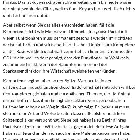
hinaus. Das ist gut gesagt, aber schwer getan, denn bis heute wissen
wir nicht, wohin das führt, weil es über Keynes hinaus einfach nichts
gibt. Tertium non datur.
Aber selbst wenn Sie das alles entschieden haben, fällt die
Kompetenz nicht wie Manna vom Himmel. Eine große Partei mit
vielen Funktionären muss permanent geschult werden im richtigen
wirtschaftlichen und wirtschaftspolitischen Denken, um Kompetenz
an der Basis wirklich glaubhaft vermitteln zu können. Das muss die
CDU nicht, weil es dort genügt, dass der Funktionär im Wahlkreis
zustimmend nickt, wenn der Bauunternehmer und der
Sparkassendirektor ihre Wirtschaftsweisheiten verkünden.
Kompetenz beginnt aber an der Spitze. Wer heute (in der
drittgrößten Industrienation dieser Erde) ernsthaft mitreden will bei
den komplexen globalen und europäischen Themen, der darf nicht
darauf hoffen, dass ihm die tägliche Lektüre von drei deutschen
Leitmedien schon den Weg in die Zukunft zeigt. Er (oder sie) muss
sich auf eine Art und Weise beraten lassen, die bisher noch kein
Spitzenpolitiker versucht hat. Sie selbst haben ja zu Beginn ihres
Parteivorsitzes einen Wirtschaftsrat gegründet, der diese Aufgabe
haben sollte und an dem ich auch einige Male teilgenommen habe.
Das war aber genau das nicht, worum es geht. Zwanzig der Partei