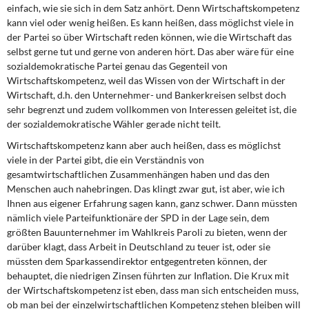
DIE LINKE
einfach, wie sie sich in dem Satz anhört. Denn Wirtschaftskompetenz
kann viel oder wenig heißen. Es kann heißen, dass möglichst viele in
der Partei so über Wirtschaft reden können, wie die Wirtschaft das
Weitere Themen
selbst gerne tut und gerne von anderen hört. Das aber wäre für eine
sozialdemokratische Partei genau das Gegenteil von
Memo-Gruppe
Wirtschaftskompetenz, weil das Wissen von der Wirtschaft in der
Wirtschaft, d.h. den Unternehmer- und Bankerkreisen selbst doch
Institut Solidarische Moderne
sehr begrenzt und zudem vollkommen von Interessen geleitet ist, die
der sozialdemokratische Wähler gerade nicht teilt.
Rosa-Luxemburg-Stiftung
Wirtschaftskompetenz kann aber auch heißen, dass es möglichst
viele in der Partei gibt, die ein Verständnis von
Über mich
gesamtwirtschaftlichen Zusammenhängen haben und das den
Menschen auch nahebringen. Das klingt zwar gut, ist aber, wie ich
Ihnen aus eigener Erfahrung sagen kann, ganz schwer. Dann müssten
Kontakt
nämlich viele Parteifunktionäre der SPD in der Lage sein, dem
größten Bauunternehmer im Wahlkreis Paroli zu bieten, wenn der
darüber klagt, dass Arbeit in Deutschland zu teuer ist, oder sie
müssten dem Sparkassendirektor entgegentreten können, der
behauptet, die niedrigen Zinsen führten zur Inflation. Die Krux mit
der Wirtschaftskompetenz ist eben, dass man sich entscheiden muss,
ob man bei der einzelwirtschaftlichen Kompetenz stehen bleiben will