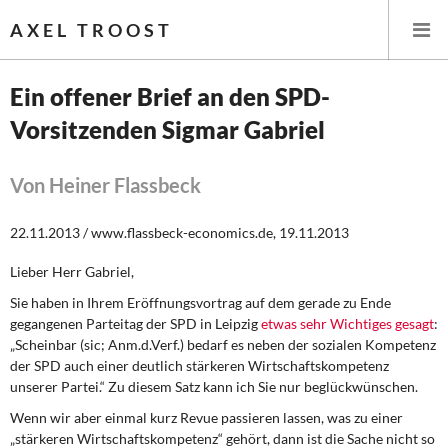
AXEL TROOST
Ein offener Brief an den SPD-
Vorsitzenden Sigmar Gabriel
Startseite
Themen
Von Heiner Flassbeck
Leitlinien linker Wirtschafts- und Finanzpolitik
22.11.2013 / www.flassbeck-economics.de, 19.11.2013
Lieber Herr Gabriel,
Wirtschaftspolitik
Sie haben in Ihrem Eröffnungsvortrag auf dem gerade zu Ende
Steuer- und Finanzpolitik
gegangenen Parteitag der SPD in Leipzig
etwas sehr Wichtiges gesagt
:
„Scheinbar (sic; Anm.d.Verf.) bedarf es neben der sozialen Kompetenz
der SPD auch einer deutlich stärkeren Wirtschaftskompetenz
Öffentliche Infrastruktur und Daseinsvorsorge
unserer Partei.“ Zu diesem Satz kann ich Sie nur beglückwünschen.
Eurokrise und Griechenland
Wenn wir aber einmal kurz Revue passieren lassen, was zu einer
„stärkeren Wirtschaftskompetenz“ gehört, dann ist die Sache nicht so