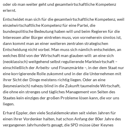
oder ob man weiter geht und gesamtwirtschaftliche Kompetenz
erlernt.
Entscheidet man sich für die gesamtwirtschaftliche Kompetenz, weil
einzelwirtschaftliche Kompetenz für eine Partei, die
bundespolitische Bedeutung haben will und beim Regieren für die
Interessen aller Bürger eintreten muss, von vorneherein sinnlos ist,
dann kommt man an einer weiteren zentralen strategischen
Entscheidung nicht vorbei. Man muss sich nämlich entscheiden, an
welches Bild von der Wirtschaft man glauben will: an eine sich
(neoklassisch) weitgehend selbst regulierende Marktwirtschaft –
einschließlich der Arbeits- und Finanzmärkte –, in der dem Staat nur
eine korrigierende Rolle zukommt und in der die Unternehmen mit
ihrer Sicht der Dinge meistens richtig liegen. Oder an eine
(keynesianisch) nahezu blind in die Zukunft taumelnde Wirtschaft,
die ohne ein strenges und tägliches Management von Seiten des
Staates kein einziges der großen Probleme lösen kann, die vor uns
liegen.
Erhard Eppler, den viele Sozialdemokraten seit vielen Jahren für
einen ihrer Vordenker halten, hat schon Anfang der 80er Jahre des
vergangenen Jahrhunderts gesagt, die SPD müsse über Keynes