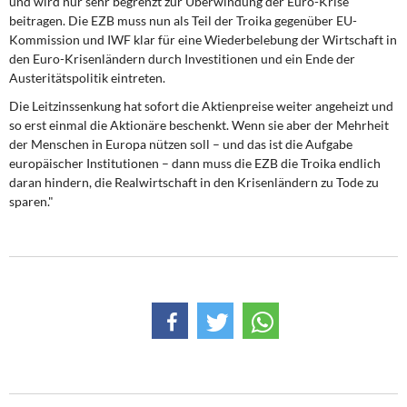
und wird nur sehr begrenzt zur Überwindung der Euro-Krise
DIE LINKE
beitragen. Die EZB muss nun als Teil der Troika gegenüber EU-
Kommission und IWF klar für eine Wiederbelebung der Wirtschaft in
Weitere Themen
den Euro-Krisenländern durch Investitionen und ein Ende der
Austeritätspolitik eintreten.
Memo-Gruppe
Die Leitzinssenkung hat sofort die Aktienpreise weiter angeheizt und
so erst einmal die Aktionäre beschenkt. Wenn sie aber der Mehrheit
Institut Solidarische Moderne
der Menschen in Europa nützen soll – und das ist die Aufgabe
europäischer Institutionen – dann muss die EZB die Troika endlich
daran hindern, die Realwirtschaft in den Krisenländern zu Tode zu
Rosa-Luxemburg-Stiftung
sparen."
Über mich
Kontakt