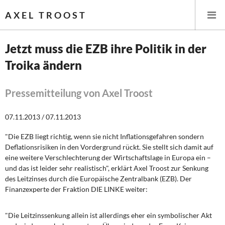
AXEL TROOST
Jetzt muss die EZB ihre Politik in der
Troika ändern
Startseite
Themen
Pressemitteilung von Axel Troost
Leitlinien linker Wirtschafts- und Finanzpolitik
07.11.2013 / 07.11.2013
"Die EZB liegt richtig, wenn sie nicht Inflationsgefahren sondern
Wirtschaftspolitik
Deflationsrisiken in den Vordergrund rückt. Sie stellt sich damit auf
eine weitere Verschlechterung der Wirtschaftslage in Europa ein –
Steuer- und Finanzpolitik
und das ist leider sehr realistisch", erklärt Axel Troost zur Senkung
des Leitzinses durch die Europäische Zentralbank (EZB). Der
Öffentliche Infrastruktur und Daseinsvorsorge
Finanzexperte der Fraktion DIE LINKE weiter:
Eurokrise und Griechenland
"Die Leitzinssenkung allein ist allerdings eher ein symbolischer Akt