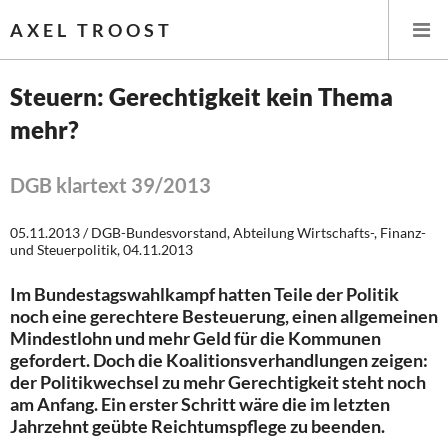
AXEL TROOST
Steuern: Gerechtigkeit kein Thema
mehr?
Startseite
Themen
DGB klartext 39/2013
Leitlinien linker Wirtschafts- und Finanzpolitik
05.11.2013 / DGB-Bundesvorstand, Abteilung Wirtschafts-, Finanz-
und Steuerpolitik, 04.11.2013
Wirtschaftspolitik
Im Bundestagswahlkampf hatten Teile der Politik
noch eine gerechtere Besteuerung, einen allgemeinen
Steuer- und Finanzpolitik
Mindestlohn und mehr Geld für die Kommunen
gefordert. Doch die Koalitionsverhandlungen zeigen:
Öffentliche Infrastruktur und Daseinsvorsorge
der Politikwechsel zu mehr Gerechtigkeit steht noch
am Anfang. Ein erster Schritt wäre die im letzten
Eurokrise und Griechenland
Jahrzehnt geübte Reichtumspflege zu beenden.