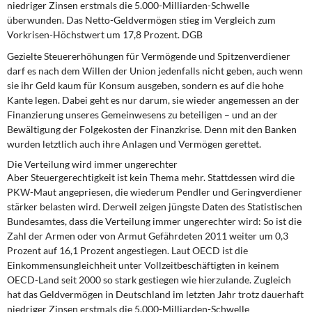
niedriger Zinsen erstmals die 5.000-Milliarden-Schwelle
überwunden. Das Netto-Geldvermögen stieg im Vergleich zum
Vorkrisen-Höchstwert um 17,8 Prozent. DGB
Gezielte Steuererhöhungen für Vermögende und Spitzenverdiener
darf es nach dem Willen der Union jedenfalls nicht geben, auch wenn
sie ihr Geld kaum für Konsum ausgeben, sondern es auf die hohe
Kante legen. Dabei geht es nur darum, sie wieder angemessen an der
Finanzierung unseres Gemeinwesens zu beteiligen – und an der
Bewältigung der Folgekosten der Finanzkrise. Denn mit den Banken
wurden letztlich auch ihre Anlagen und Vermögen gerettet.
Die Verteilung wird immer ungerechter
Aber Steuergerechtigkeit ist kein Thema mehr. Stattdessen wird die
PKW-Maut angepriesen, die wiederum Pendler und Geringverdiener
stärker belasten wird. Derweil zeigen jüngste Daten des Statistischen
Bundesamtes, dass die Verteilung immer ungerechter wird: So ist die
Zahl der Armen oder von Armut Gefährdeten 2011 weiter um 0,3
Prozent auf 16,1 Prozent angestiegen. Laut OECD ist die
Einkommensungleichheit unter Vollzeitbeschäftigten in keinem
OECD-Land seit 2000 so stark gestiegen wie hierzulande. Zugleich
hat das Geldvermögen in Deutschland im letzten Jahr trotz dauerhaft
niedriger Zinsen erstmals die 5.000-Milliar­den-Schwelle