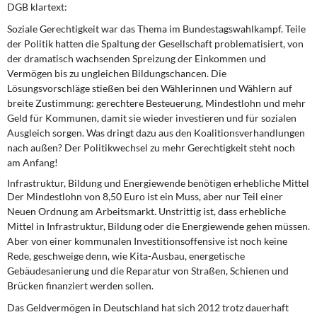
DGB klartext:
DIE LINKE
Soziale Gerechtigkeit war das Thema im Bundestagswahlkampf. Teile
Weitere Themen
der Politik hatten die Spaltung der Gesellschaft problematisiert, von
der dramatisch wachsenden Spreizung der Einkommen und
Memo-Gruppe
Vermögen bis zu ungleichen Bildungschancen. Die
Lösungsvorschläge stießen bei den Wählerinnen und Wählern auf
breite Zustimmung: gerechtere Besteuerung, Mindestlohn und mehr
Institut Solidarische Moderne
Geld für Kommunen, damit sie wieder investieren und für sozialen
Ausgleich sorgen. Was dringt dazu aus den Koalitionsverhandlungen
Rosa-Luxemburg-Stiftung
nach außen? Der Politikwechsel zu mehr Gerechtigkeit steht noch
am Anfang!
Über mich
Infrastruktur, Bildung und Energiewende benötigen erhebliche Mittel
Der Mindestlohn von 8,50 Euro ist ein Muss, aber nur Teil einer
Neuen Ordnung am Arbeitsmarkt. Unstrittig ist, dass erhebliche
Kontakt
Mittel in Infrastruktur, Bildung oder die Energiewende gehen müssen.
Aber von einer kommunalen Investitionsoffensive ist noch keine
Rede, geschweige denn, wie Kita-Ausbau, energetische
Gebäudesanierung und die Reparatur von Straßen, Schienen und
Brücken finanziert werden sollen.
Das Geldvermögen in Deutschland hat sich 2012 trotz dauerhaft