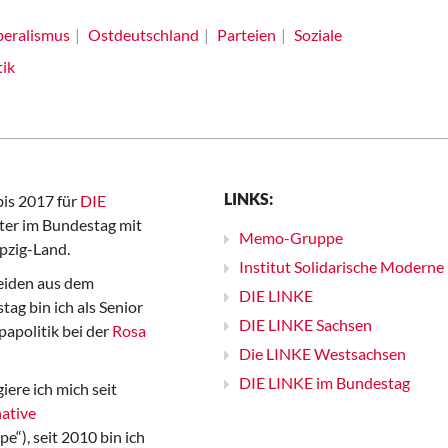
beralismus
Ostdeutschland
Parteien
Soziale
tik
LINKS:
bis 2017 für
DIE
er im Bundestag mit
Memo-Gruppe
pzig-Land.
Institut Solidarische Moderne
iden aus dem
DIE LINKE
ag bin ich als Senior
DIE LINKE Sachsen
papolitik bei der
Rosa
Die LINKE Westsachsen
DIE LINKE im Bundestag
iere ich mich seit
ative
“), seit 2010 bin ich