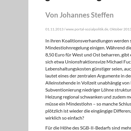
Von Johannes Steffen
01.11.2013 / www.portal-sozialpolitik.de, Oktober 201
In ihren Koalitionsverhandlungen werden
Mindestlohnregelung einigen. Während die 
8,50 Euro für West und Ost beharren, gibt 
sich etwa Unionsfraktionsvize Michael Fuch
Lebenshaltungskosten günstiger seien, auc
lautet eines der zentralen Argumente in d
Alleinstehende in Vollzeit unabhängig von H
Subventionierung niedriger Löhne struktur
Heizung regional schwanken und zudem meis
müsse ein Mindestlohn – so manche Schlus
plötzlich ist wieder die eingängige Differe
wirklich so einfach?
Für die Höhe des SGB-II-Bedarfs sind meh