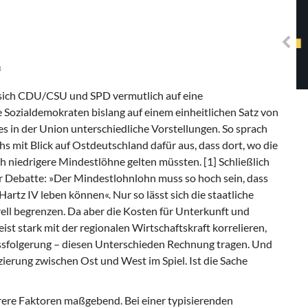
Solidarisches EUropa -
Mosaiklinke Perspektiven
3
 sich CDU/CSU und SPD vermutlich auf eine
Sozialdemokraten bislang auf einem einheitlichen Satz von
es in der Union unterschiedliche Vorstellungen. So sprach
s mit Blick auf Ostdeutschland dafür aus, dass dort, wo die
h niedrigere Mindestlöhne gelten müssten. [1] Schließlich
er Debatte: »Der Mindestlohnlohn muss so hoch sein, dass
artz IV leben können«. Nur so lässt sich die staatliche
ell begrenzen. Da aber die Kosten für Unterkunft und
t stark mit der regionalen Wirtschaftskraft korrelieren,
sfolgerung – diesen Unterschieden Rechnung tragen. Und
nzierung zwischen Ost und West im Spiel. Ist die Sache
rere Faktoren maßgebend. Bei einer typisierenden