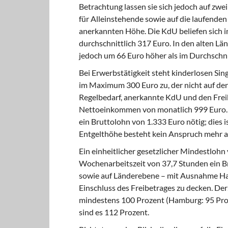
Betrachtung lassen sie sich jedoch auf zwe
für Alleinstehende sowie auf die laufenden
anerkannten Höhe. Die KdU beliefen sich i
durchschnittlich 317 Euro. In den alten Län
jedoch um 66 Euro höher als im Durchschni
Bei Erwerbstätigkeit steht kinderlosen Si
im Maximum 300 Euro zu, der nicht auf de
Regelbedarf, anerkannte KdU und den Freib
Nettoeinkommen von monatlich 999 Euro. Um
ein Bruttolohn von 1.333 Euro nötig; dies 
Entgelthöhe besteht kein Anspruch mehr a
Ein einheitlicher gesetzlicher Mindestlohn 
Wochenarbeitszeit von 37,7 Stunden ein Br
sowie auf Länderebene – mit Ausnahme Ha
Einschluss des Freibetrages zu decken. Der
mindestens 100 Prozent (Hamburg: 95 Proz
sind es 112 Prozent.