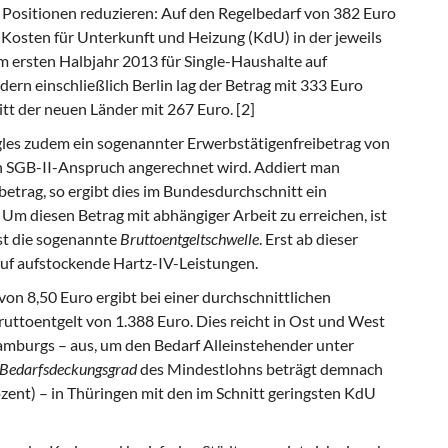
i Positionen reduzieren: Auf den Regelbedarf von 382 Euro
 Kosten für Unterkunft und Heizung (KdU) in der jeweils
m ersten Halbjahr 2013 für Single-Haushalte auf
dern einschließlich Berlin lag der Betrag mit 333 Euro
tt der neuen Länder mit 267 Euro. [2]
ngles zudem ein sogenannter Erwerbstätigenfreibetrag von
n SGB-II-Anspruch angerechnet wird. Addiert man
etrag, so ergibt dies im Bundesdurchschnitt ein
 diesen Betrag mit abhängiger Arbeit zu erreichen, ist
ist die sogenannte
Bruttoentgeltschwelle
. Erst ab dieser
uf aufstockende Hartz-IV-Leistungen.
von 8,50 Euro ergibt bei einer durchschnittlichen
uttoentgelt von 1.388 Euro. Dies reicht in Ost und West
mburgs – aus, um den Bedarf Alleinstehender unter
Bedarfsdeckungsgrad
des Mindestlohns beträgt demnach
ent) – in Thüringen mit den im Schnitt geringsten KdU