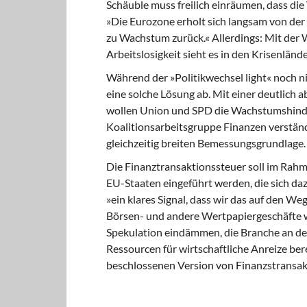
Schäuble muss freilich einräumen,
dass die 
»Die Eurozone erholt sich langsam von der 
zu Wachstum zurück.« Allerdings: Mit de
Arbeitslosigkeit sieht es in den Krisenlän
Während der »Politikwechsel light«
noch ni
eine solche Lösung ab. Mit einer deutlich 
wollen Union und SPD die Wachstumshinder
Koalitionsarbeitsgruppe Finanzen verständi
gleichzeitig breiten Bemessungsgrundlage.
Die Finanztransaktionssteuer soll
im Rahme
EU-Staaten eingeführt werden, die sich dazu
»ein klares Signal, dass wir das auf den W
Börsen- und andere Wertpapiergeschäfte wi
Spekulation eindämmen, die Branche an den
Ressourcen für wirtschaftliche Anreize ber
beschlossenen Version von Finanzstransakti