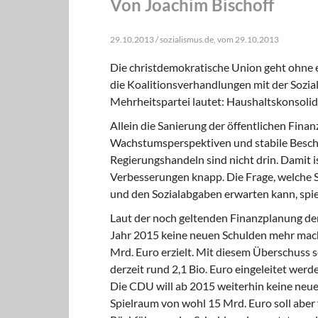
Von Joachim Bischoff
29.10.2013 / sozialismus.de, vom 29.10.2013
Die christdemokratische Union geht ohne 
die Koalitionsverhandlungen mit der Sozial
Mehrheitspartei lautet: Haushaltskonsoli
Allein die Sanierung der öffentlichen Fina
Wachstumsperspektiven und stabile Beschä
Regierungshandeln sind nicht drin. Damit is
Verbesserungen knapp. Die Frage, welche 
und den Sozialabgaben erwarten kann, spiel
Laut der noch geltenden Finanzplanung
der
Jahr 2015 keine neuen Schulden mehr mach
Mrd. Euro erzielt. Mit diesem Überschuss 
derzeit rund 2,1 Bio. Euro eingeleitet werd
Die CDU will ab 2015 weiterhin keine neue
Spielraum von wohl 15 Mrd. Euro soll aber