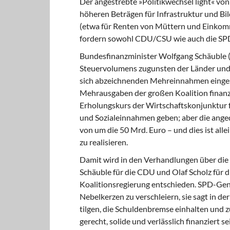
Der angestrebte »Politikwechsel light«
von 
höheren Beträgen für Infrastruktur und Bi
(etwa für Renten von Müttern und Einkom
fordern sowohl CDU/CSU wie auch die SPD
Bundesfinanzminister Wolfgang Schäuble
Steuervolumens zugunsten der Länder und K
sich abzeichnenden Mehreinnahmen einges
Mehrausgaben der großen Koalition finanzi
Erholungskurs der Wirtschaftskonjunktur fo
und Sozialeinnahmen geben; aber die ang
von um die 50 Mrd. Euro – und dies ist all
zu realisieren.
Damit wird in den Verhandlungen
über die
Schäuble für die CDU und Olaf Scholz für d
Koalitionsregierung entschieden. SPD-Gen
Nebelkerzen zu verschleiern, sie sagt in der
tilgen, die Schuldenbremse einhalten und 
gerecht, solide und verlässlich finanziert 