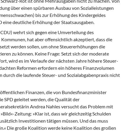
Schwarz-Rot ist ohne Mehrausgaben nicht zu machen. Von
ldung über einen spürbaren Ausbau von Sozialleistungen
mensschwachen) bis zur Erhöhung des Kindergeldes
 eine deutliche Erhöhung der Staatsausgaben.
 (CDU)
wehrt sich gegen eine Umverteilung des
ommunen, hat aber offensichtlich akzeptiert, dass die
etzt werden sollen, um ohne Steuererhöhungen die
eren zu können. Keine Frage: Setzt sich der moderate
rt, wird es im Verlaufe der nächsten Jahre höhere Steuer-
edachten Reformen erfordern ein höheres Finanzvolumen
ein durch die laufende Steuer- und Sozialabgabenpraxis nicht
 öffentlichen Finanzen, die von Bundesfinanzminister
ie SPD geleitet werden, die Qualität der
eralsekretärin Andrea Nahles versucht das Problem mit
 »Bild«-Zeitung: »Klar ist, dass wir gleichzeitig Schulden
zusätzlich Investitionen tätigen müssen. Und das muss
sein.« Die große Koalition werde keine Koalition des großen