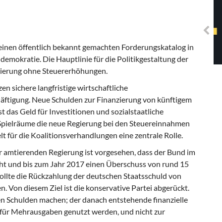
Solidarisches EUropa -
Mosaiklinke Perspektiven
einen öffentlich bekannt gemachten Forderungskatalog in
demokratie. Die Hauptlinie für die Politikgestaltung der
dierung ohne Steuererhöhungen.
nzen
sichere langfristige wirtschaftliche
ftigung. Neue Schulden zur Finanzierung von künftigem
t das Geld für Investitionen und sozialstaatliche
Spielräume die neue Regierung bei den Steuereinnahmen
t für die Koalitionsverhandlungen eine zentrale Rolle.
 amtierenden Regierung ist vorgesehen, dass der Bund im
t und bis zum Jahr 2017 einen Überschuss von rund 15
sollte die Rückzahlung der deutschen Staatsschuld von
en. Von diesem Ziel ist die konservative Partei abgerückt.
n Schulden machen; der danach entstehende finanzielle
 für Mehrausgaben genutzt werden, und nicht zur