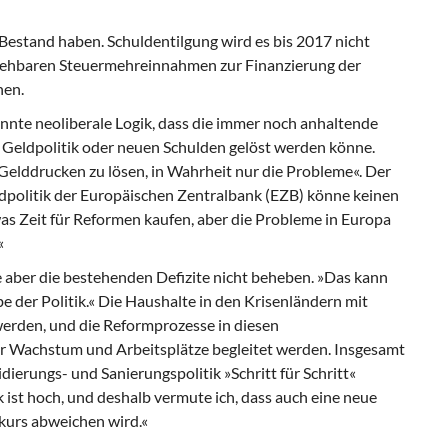
Bestand haben. Schuldentilgung wird es bis 2017 nicht
bsehbaren Steuermehreinnahmen zur Finanzierung der
hen.
nnte neoliberale Logik, dass die immer noch anhaltende
n Geldpolitik oder neuen Schulden gelöst werden könne.
Gelddrucken zu lösen, in Wahrheit nur die Probleme«. Der
dpolitik der Europäischen Zentralbank (EZB) könne keinen
as Zeit für Reformen kaufen, aber die Probleme in Europa
«
aber die bestehenden Defizite nicht beheben. »Das kann
be der Politik.« Die Haushalte in den Krisenländern mit
erden, und die Reformprozesse in diesen
r Wachstum und Arbeitsplätze begleitet werden. Insgesamt
erungs- und Sanierungspolitik »Schritt für Schritt«
st hoch, und deshalb vermute ich, dass auch eine neue
kurs abweichen wird.«