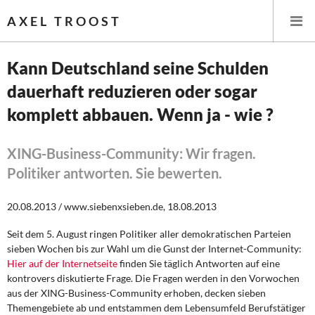
AXEL TROOST
Kann Deutschland seine Schulden
dauerhaft reduzieren oder sogar
Startseite
komplett abbauen. Wenn ja - wie ?
Themen
XING-Business-Community: Wir fragen.
Leitlinien linker Wirtschafts- und Finanzpolitik
Politiker antworten. Sie bewerten.
Wirtschaftspolitik
20.08.2013 / www.siebenxsieben.de, 18.08.2013
Steuer- und Finanzpolitik
Seit dem 5. August ringen Politiker aller demokratischen Parteien
sieben Wochen bis zur Wahl um die Gunst der Internet-Community:
Öffentliche Infrastruktur und Daseinsvorsorge
Hier auf der Internetseite
finden Sie täglich Antworten auf eine
kontrovers diskutierte Frage. Die Fragen werden in den Vorwochen
Eurokrise und Griechenland
aus der XING-Business-Community erhoben, decken sieben
Themengebiete ab und entstammen dem Lebensumfeld Berufstätiger