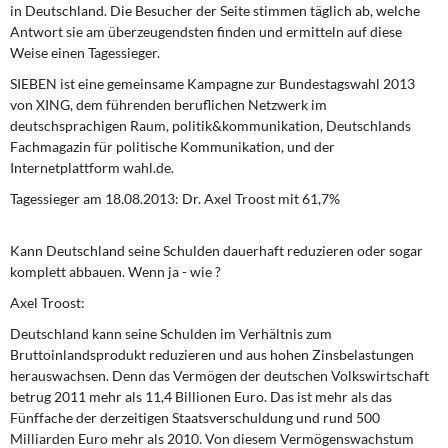
DIE LINKE
in Deutschland. Die Besucher der Seite stimmen täglich ab, welche
Antwort sie am überzeugendsten finden und ermitteln auf diese
Weise einen Tagessieger.
Weitere Themen
SIEBEN ist eine gemeinsame Kampagne zur Bundestagswahl 2013
Memo-Gruppe
von XING, dem führenden beruflichen Netzwerk im
deutschsprachigen Raum, politik&kommunikation, Deutschlands
Fachmagazin für politische Kommunikation, und der
Institut Solidarische Moderne
Internetplattform wahl.de.
Tagessieger am 18.08.2013: Dr. Axel Troost mit 61,7%
Rosa-Luxemburg-Stiftung
Über mich
Kann Deutschland seine Schulden dauerhaft reduzieren oder sogar
komplett abbauen. Wenn ja - wie ?
Kontakt
Axel Troost:
Deutschland kann seine Schulden im Verhältnis zum
Bruttoinlandsprodukt reduzieren und aus hohen Zinsbelastungen
herauswachsen. Denn das Vermögen der deutschen Volkswirtschaft
betrug 2011 mehr als 11,4 Billionen Euro. Das ist mehr als das
Fünffache der derzeitigen Staatsverschuldung und rund 500
Milliarden Euro mehr als 2010. Von diesem Vermögenswachstum