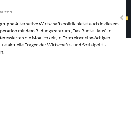
Solidarisches EUropa -
Mosaiklinke Perspektiven
.09.2013
gruppe Alternative Wirtschaftspolitik bietet auch in diesem
operation mit dem Bildungszentrum „Das Bunte Haus“ in
nteressierten die Möglichkeit, in Form einer einwöchigen
e aktuelle Fragen der Wirtschafts- und Sozialpolitik
n.