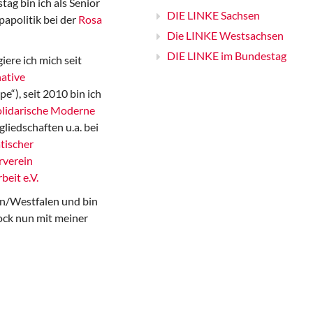
ag bin ich als Senior
DIE LINKE Sachsen
papolitik bei der
Rosa
Die LINKE Westsachsen
DIE LINKE im Bundestag
iere ich mich seit
ative
“), seit 2010 bin ich
Solidarische Moderne
gliedschaften u.a. bei
tischer
rverein
beit e.V.
n/Westfalen und bin
ock nun mit meiner