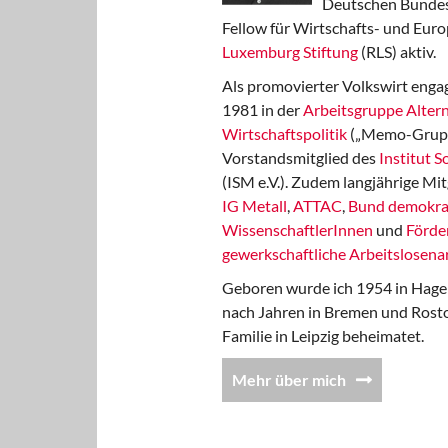
Deutschen Bundest
Fellow für Wirtschafts- und Euro
Luxemburg Stiftung
(RLS) aktiv.
Als promovierter Volkswirt engag
1981 in der
Arbeitsgruppe Altern
Wirtschaftspolitik
(„Memo-Gruppe
Vorstandsmitglied des
Institut 
(ISM e.V.). Zudem langjährige Mit
IG Metall
,
ATTAC
,
Bund demokra
WissenschaftlerInnen
und
Förde
gewerkschaftliche Arbeitslosenar
Geboren wurde ich 1954 in Hage
nach Jahren in Bremen und Rost
Familie in Leipzig beheimatet.
Mehr über mich