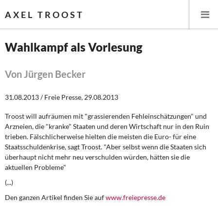
AXEL TROOST
Wahlkampf als Vorlesung
Startseite
Von Jürgen Becker
Themen
31.08.2013 / Freie Presse, 29.08.2013
Leitlinien linker Wirtschafts- und Finanzpolitik
Troost will aufräumen mit "grassierenden Fehleinschätzungen" und
Arzneien, die "kranke" Staaten und deren Wirtschaft nur in den Ruin
Wirtschaftspolitik
trieben. Fälschlicherweise hielten die meisten die Euro- für eine
Staatsschuldenkrise, sagt Troost. "Aber selbst wenn die Staaten sich
Steuer- und Finanzpolitik
überhaupt nicht mehr neu verschulden würden, hätten sie die
aktuellen Probleme"
Öffentliche Infrastruktur und Daseinsvorsorge
(...)
Den ganzen Artikel finden Sie auf
www.freiepresse.de
Eurokrise und Griechenland