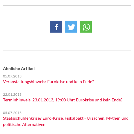
DIE LINKE
Weitere Themen
Memo-Gruppe
Institut Solidarische Moderne
Rosa-Luxemburg-Stiftung
Ähnliche Artikel
Über mich
05.07.2013
Veranstaltungshinweis: Eurokrise und kein Ende?
Kontakt
22.01.2013
Terminhinweis, 23.01.2013, 19:00 Uhr: Eurokrise und kein Ende?
05.07.2013
Staatsschuldenkrise? Euro-Krise, Fiskalpakt - Ursachen, Mythen und
politische Alternativen