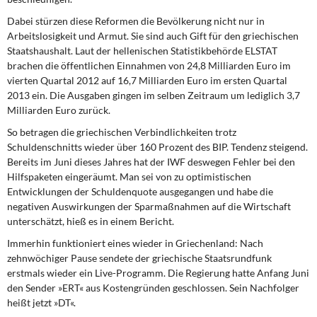
Dabei stürzen diese Reformen die Bevölkerung nicht nur in
Arbeitslosigkeit und Armut. Sie sind auch Gift für den griechischen
Staatshaushalt. Laut der hellenischen Statistikbehörde ELSTAT
brachen die öffentlichen Einnahmen von 24,8 Milliarden Euro im
vierten Quartal 2012 auf 16,7 Milliarden Euro im ersten Quartal
2013 ein. Die Ausgaben gingen im selben Zeitraum um lediglich 3,7
Milliarden Euro zurück.
So betragen die griechischen Verbindlichkeiten trotz
Schuldenschnitts wieder über 160 Prozent des BIP. Tendenz steigend.
Bereits im Juni dieses Jahres hat der IWF deswegen Fehler bei den
Hilfspaketen eingeräumt. Man sei von zu optimistischen
Entwicklungen der Schuldenquote ausgegangen und habe die
negativen Auswirkungen der Sparmaßnahmen auf die Wirtschaft
unterschätzt, hieß es in einem Bericht.
Immerhin funktioniert eines wieder in Griechenland: Nach
zehnwöchiger Pause sendete der griechische Staatsrundfunk
erstmals wieder ein Live-Programm. Die Regierung hatte Anfang Juni
den Sender »ERT« aus Kostengründen geschlossen. Sein Nachfolger
heißt jetzt »DT«.