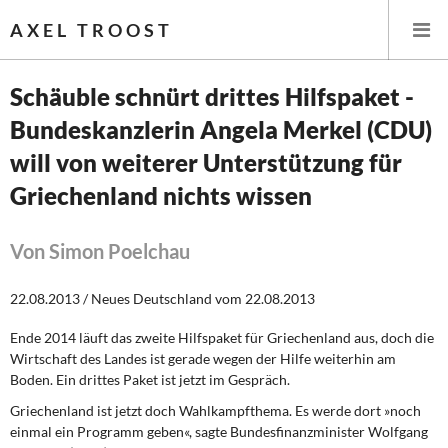
AXEL TROOST
Schäuble schnürt drittes Hilfspaket -
Bundeskanzlerin Angela Merkel (CDU)
Startseite
will von weiterer Unterstützung für
Themen
Griechenland nichts wissen
Leitlinien linker Wirtschafts- und Finanzpolitik
Von Simon Poelchau
Wirtschaftspolitik
22.08.2013 / Neues Deutschland vom 22.08.2013
Steuer- und Finanzpolitik
Ende 2014 läuft das zweite Hilfspaket für Griechenland aus, doch die
Wirtschaft des Landes ist gerade wegen der Hilfe weiterhin am
Öffentliche Infrastruktur und Daseinsvorsorge
Boden. Ein drittes Paket ist jetzt im Gespräch.
Griechenland ist jetzt doch Wahlkampfthema. Es werde dort »noch
Eurokrise und Griechenland
einmal ein Programm geben«, sagte Bundesfinanzminister Wolfgang