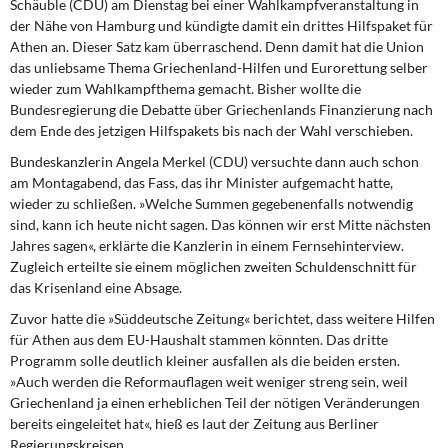
Schäuble (CDU) am Dienstag bei einer Wahlkampfveranstaltung in
DIE LINKE
der Nähe von Hamburg und kündigte damit ein drittes Hilfspaket für
Athen an. Dieser Satz kam überraschend. Denn damit hat die Union
Weitere Themen
das unliebsame Thema Griechenland-Hilfen und Eurorettung selber
wieder zum Wahlkampfthema gemacht. Bisher wollte die
Memo-Gruppe
Bundesregierung die Debatte über Griechenlands Finanzierung nach
dem Ende des jetzigen Hilfspakets bis nach der Wahl verschieben.
Institut Solidarische Moderne
Bundeskanzlerin Angela Merkel (CDU) versuchte dann auch schon
am Montagabend, das Fass, das ihr Minister aufgemacht hatte,
Rosa-Luxemburg-Stiftung
wieder zu schließen. »Welche Summen gegebenenfalls notwendig
sind, kann ich heute nicht sagen. Das können wir erst Mitte nächsten
Jahres sagen«, erklärte die Kanzlerin in einem Fernsehinterview.
Über mich
Zugleich erteilte sie einem möglichen zweiten Schuldenschnitt für
das Krisenland eine Absage.
Kontakt
Zuvor hatte die »Süddeutsche Zeitung« berichtet, dass weitere Hilfen
für Athen aus dem EU-Haushalt stammen könnten. Das dritte
Programm solle deutlich kleiner ausfallen als die beiden ersten.
»Auch werden die Reformauflagen weit weniger streng sein, weil
Griechenland ja einen erheblichen Teil der nötigen Veränderungen
bereits eingeleitet hat«, hieß es laut der Zeitung aus Berliner
Regierungskreisen.