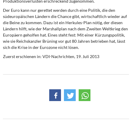
Produktionsverlusten erschreckend zugenommen.
Der Euro kann nur gerettet werden durch eine Politik, die den
südeuropäischen Ländern die Chance gibt, wirtschaftlich wieder auf
die Beine zu kommen. Dazu ist ein Herkules-Plan nötig, der diesen
Ländern hilft, wie der Marshallplan nach dem Zweiten Weltkrieg den
Europäern geholfen hat. Eines steht fest: Mit einer Kürzungspolitik,
wie sie Reichskanzler Brüning vor gut 80 Jahren betrieben hat, lässt
sich die Krise in der Eurozone nicht lösen.
Zuerst erschienen in: VDI-Nachrichten, 19. Juli 2013