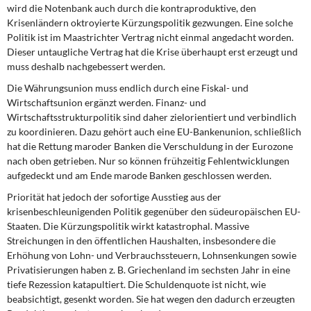
wird die Notenbank auch durch die kontraproduktive, den
Krisenländern oktroyierte Kürzungspolitik gezwungen. Eine solche
Politik ist im Maastrichter Vertrag nicht einmal angedacht worden.
Dieser untaugliche Vertrag hat die Krise überhaupt erst erzeugt und
muss deshalb nachgebessert werden.
Die Währungsunion muss endlich durch eine Fiskal- und
Wirtschaftsunion ergänzt werden. Finanz- und
Wirtschaftsstrukturpolitik sind daher zielorientiert und verbindlich
zu koordinieren. Dazu gehört auch eine EU-Bankenunion, schließlich
hat die Rettung maroder Banken die Verschuldung in der Eurozone
nach oben getrieben. Nur so können frühzeitig Fehlentwicklungen
aufgedeckt und am Ende marode Banken geschlossen werden.
Priorität hat jedoch der sofortige Ausstieg aus der
krisenbeschleunigenden Politik gegenüber den südeuropäischen EU-
Staaten. Die Kürzungspolitik wirkt katastrophal. Massive
Streichungen in den öffentlichen Haushalten, insbesondere die
Erhöhung von Lohn- und Verbrauchssteuern, Lohnsenkungen sowie
Privatisierungen haben z. B. Griechenland im sechsten Jahr in eine
tiefe Rezession katapultiert. Die Schuldenquote ist nicht, wie
beabsichtigt, gesenkt worden. Sie hat wegen den dadurch erzeugten