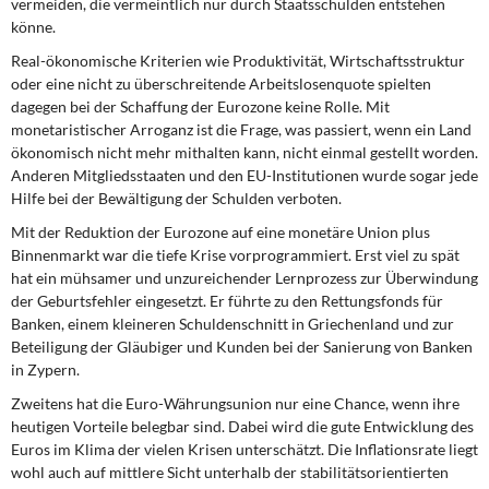
vermeiden, die vermeintlich nur durch Staatsschulden entstehen
könne.
Real-ökonomische Kriterien wie Produktivität, Wirtschaftsstruktur
oder eine nicht zu überschreitende Arbeitslosenquote spielten
dagegen bei der Schaffung der Eurozone keine Rolle. Mit
monetaristischer Arroganz ist die Frage, was passiert, wenn ein Land
ökonomisch nicht mehr mithalten kann, nicht einmal gestellt worden.
Anderen Mitgliedsstaaten und den EU-Institutionen wurde sogar jede
Hilfe bei der Bewältigung der Schulden verboten.
Mit der Reduktion der Eurozone auf eine monetäre Union plus
Binnenmarkt war die tiefe Krise vorprogrammiert. Erst viel zu spät
hat ein mühsamer und unzureichender Lernprozess zur Überwindung
der Geburtsfehler eingesetzt. Er führte zu den Rettungsfonds für
Banken, einem kleineren Schuldenschnitt in Griechenland und zur
Beteiligung der Gläubiger und Kunden bei der Sanierung von Banken
in Zypern.
Zweitens
hat die Euro-Währungsunion nur eine Chance, wenn ihre
heutigen Vorteile belegbar sind. Dabei wird die gute Entwicklung des
Euros im Klima der vielen Krisen unterschätzt. Die Inflationsrate liegt
wohl auch auf mittlere Sicht unterhalb der stabilitätsorientierten