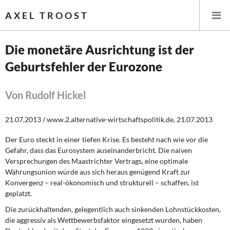
AXEL TROOST
Die monetäre Ausrichtung ist der
Geburtsfehler der Eurozone
Startseite
Themen
Von Rudolf Hickel
Leitlinien linker Wirtschafts- und Finanzpolitik
21.07.2013 / www.2.alternative-wirtschaftspolitik.de, 21.07.2013
Der Euro steckt in einer tiefen Krise. Es besteht nach wie vor die
Wirtschaftspolitik
Gefahr, dass das Eurosystem auseinanderbricht. Die naiven
Versprechungen des Maastrichter Vertrags, eine optimale
Steuer- und Finanzpolitik
Währungsunion würde aus sich heraus genügend Kraft zur
Konvergenz – real-ökonomisch und strukturell – schaffen, ist
Öffentliche Infrastruktur und Daseinsvorsorge
geplatzt.
Die zurückhaltenden, gelegentlich auch sinkenden Lohnstückkosten,
Eurokrise und Griechenland
die aggressiv als Wettbewerbsfaktor eingesetzt wurden, haben