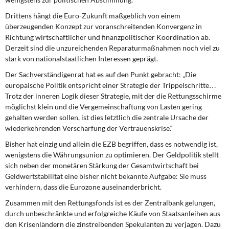
Drittens
hängt die Euro-Zukunft maßgeblich von einem
überzeugenden Konzept zur voranschreitenden Konvergenz in
Richtung wirtschaftlicher und finanzpolitischer Koordination ab.
Derzeit sind die unzureichenden Reparaturmaßnahmen noch viel zu
stark von nationalstaatlichen Interessen geprägt.
Der Sachverständigenrat hat es auf den Punkt gebracht: „Die
europäische Politik entspricht einer Strategie der Trippelschritte…
Trotz der inneren Logik dieser Strategie, mit der die Rettungsschirme
möglichst klein und die Vergemeinschaftung von Lasten gering
gehalten werden sollen, ist dies letztlich die zentrale Ursache der
wiederkehrenden Verschärfung der Vertrauenskrise.“
Bisher hat einzig und allein die EZB begriffen, dass es notwendig ist,
wenigstens die Währungsunion zu optimieren. Der Geldpolitik stellt
sich neben der monetären Stärkung der Gesamtwirtschaft bei
Geldwertstabilität eine bisher nicht bekannte Aufgabe: Sie muss
verhindern, dass die Eurozone auseinanderbricht.
Zusammen mit den Rettungsfonds ist es der Zentralbank gelungen,
durch unbeschränkte und erfolgreiche Käufe von Staatsanleihen aus
den Krisenländern die zinstreibenden Spekulanten zu verjagen. Dazu