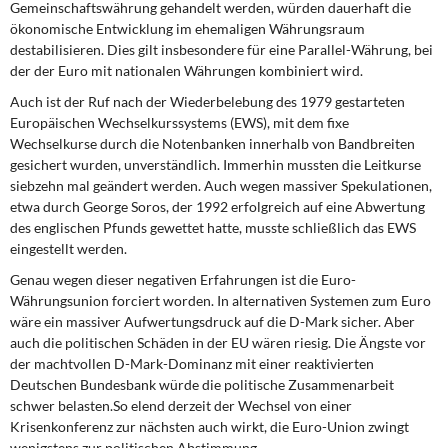
Gemeinschaftswährung gehandelt werden, würden dauerhaft die
ökonomische Entwicklung im ehemaligen Währungsraum
destabilisieren. Dies gilt insbesondere für eine Parallel-Währung, bei
der der Euro mit nationalen Währungen kombiniert wird.
Auch ist der Ruf nach der Wiederbelebung des 1979 gestarteten
Europäischen Wechselkurssystems (EWS), mit dem fixe
Wechselkurse durch die Notenbanken innerhalb von Bandbreiten
gesichert wurden, unverständlich. Immerhin mussten die Leitkurse
siebzehn mal geändert werden. Auch wegen massiver Spekulationen,
etwa durch George Soros, der 1992 erfolgreich auf eine Abwertung
des englischen Pfunds gewettet hatte, musste schließlich das EWS
eingestellt werden.
Genau wegen dieser negativen Erfahrungen ist die Euro-
Währungsunion forciert worden. In alternativen Systemen zum Euro
wäre ein massiver Aufwertungsdruck auf die D-Mark sicher. Aber
auch die politischen Schäden in der EU wären riesig. Die Ängste vor
der machtvollen D-Mark-Dominanz mit einer reaktivierten
Deutschen Bundesbank würde die politische Zusammenarbeit
schwer belasten.So elend derzeit der Wechsel von einer
Krisenkonferenz zur nächsten auch wirkt, die Euro-Union zwingt
wenigstens zur politischen Abstimmung.