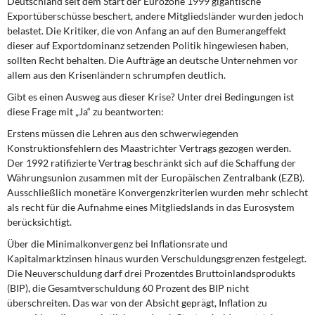
Deutschland seit dem Start der Eurozone 1999 gigantische
DIE LINKE
Exportüberschüsse beschert, andere Mitgliedsländer wurden jedoch
belastet. Die Kritiker, die von Anfang an auf den Bumerangeffekt
Weitere Themen
dieser auf Exportdominanz setzenden Politik hingewiesen haben,
sollten Recht behalten. Die Aufträge an deutsche Unternehmen vor
Memo-Gruppe
allem aus den Krisenländern schrumpfen deutlich.
Gibt es einen Ausweg aus dieser Krise? Unter drei Bedingungen ist
Institut Solidarische Moderne
diese Frage mit „Ja“ zu beantworten:
Erstens
müssen die Lehren aus den schwerwiegenden
Rosa-Luxemburg-Stiftung
Konstruktionsfehlern des Maastrichter Vertrags gezogen werden.
Der 1992 ratifizierte Vertrag beschränkt sich auf die Schaffung der
Über mich
Währungsunion zusammen mit der Europäischen Zentralbank (EZB).
Ausschließlich monetäre Konvergenzkriterien wurden mehr schlecht
als recht für die Aufnahme eines Mitgliedslands in das Eurosystem
Kontakt
berücksichtigt.
Über die Minimalkonvergenz bei Inflationsrate und
Kapitalmarktzinsen hinaus wurden Verschuldungsgrenzen festgelegt.
Die Neuverschuldung darf drei Prozentdes Bruttoinlandsprodukts
(BIP), die Gesamtverschuldung 60 Prozent des BIP nicht
überschreiten. Das war von der Absicht geprägt, Inflation zu