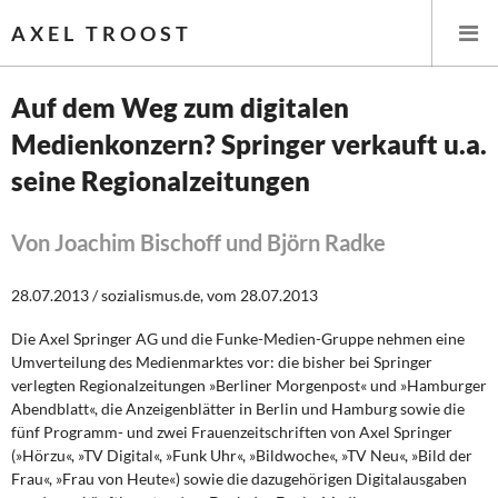
AXEL TROOST
Auf dem Weg zum digitalen
Medienkonzern? Springer verkauft u.a.
Startseite
seine Regionalzeitungen
Themen
Von Joachim Bischoff und Björn Radke
Leitlinien linker Wirtschafts- und Finanzpolitik
28.07.2013 / sozialismus.de, vom 28.07.2013
Wirtschaftspolitik
Die Axel Springer AG und die Funke-Medien-Gruppe nehmen eine
Steuer- und Finanzpolitik
Umverteilung des Medienmarktes vor: die bisher bei Springer
verlegten Regionalzeitungen »Berliner Morgenpost« und »Hamburger
Öffentliche Infrastruktur und Daseinsvorsorge
Abendblatt«, die Anzeigenblätter in Berlin und Hamburg sowie die
fünf Programm- und zwei Frauenzeitschriften von Axel Springer
(»Hörzu«, »TV Digital«, »Funk Uhr«, »Bildwoche«, »TV Neu«, »Bild der
Eurokrise und Griechenland
Frau«, »Frau von Heute«) sowie die dazugehörigen Digitalausgaben