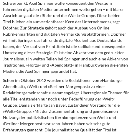
Schwerpunkt. Axel Springer wolle konsequent den Weg zum
führenden digitalen Medienunternehmen weitergehen – mit klarer
Ausrichtung auf die »Bild«- und die »Welt«-Gruppe. Diese beiden
Titel blieben ein »unverzichtbarer Kern des Unternehmens«, sagt
Döpfner. Zur Strategie gehört auch der Ausbau von Online-
Rubrikenmärkten und digitalen Vermarktungsplattformen. Döpfner
will mit Springer das führende digitale Medienhaus Deutschlands
bauen, der Verkauf von Printtiteln ist die radikale und konsequente
Umsetzung dieser Strategie. Es ist eine Abkehr von dem gedruckten
Journalismus in weiten Teilen bei Springer und auch eine Abkehr von
Traditionen, »Hörzu« und »Abendblatt« in Hamburg waren die ersten
Medien, die Axel Springer gegründet hat.
Schon im Oktober 2012 wurden die Redaktionen von »Hamburger
Abendblatt«, »Welt« und »Berliner Morgenpost« zu einer
Redaktionsgemeinschaft zusammengelegt. Überregionale Themen für
alle Titel entstanden nur noch unter Federführung der »Welt«-
Gruppe. Damals erklärte Jan Bayer, zuständiger Vorstand für die
»Welt«-Gruppe: »Mit der Zusammenführung und gemeinsamen
Nutzung der publizistischen Kernkompetenzen von ›Welt‹ und
›Berliner Morgenpost‹ vor zehn Jahren haben wir sehr gute
Erfahrungen gemacht: Die journalistische Qualität der Titel ist