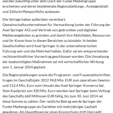
werden zukünftig unter dem Dach der Funke Mediengruppe
DIE LINKE
erscheinen und deren bestehendes Regionalzeitungs-, Anzeigenblatt-
und Zeitschriftenportfolio ausbauen.
Weitere Themen
Die Verlage haben außerdem vereinbart,
Gemeinschaftsunternehmen für Vermarktung (unter der Führung der
Memo-Gruppe
Axel Springer AG) und Vertrieb von gedruckten und digitalen
Medienangeboten zu gründen und damit ihre Aktivitäten, Ressourcen
Institut Solidarische Moderne
und ihr Know-how in diesen Bereichen zu bündeln. In beiden
Gesellschaften wird Axel Springer in der unternehmerischen
Rosa-Luxemburg-Stiftung
Führung sein und die Mehrheit halten. Dafür sei ein entsprechender
rechtsverbindlicher Vorvertrag geschlossen worden. Die Umsetzung
der beabsichtigten Maßnahmen sei mit wirtschaftlicher Wirkung
Über mich
zum 1. Januar 2014 geplant.
Die Regionalzeitungen sowie die Programm-
und Frauenzeitschriften
Kontakt
trugen im Geschäftsjahr 2012 94,8 Mio. EUR zum operativen Gewinn
und 512,4 Mio. Euro zum Umsatz des Axel Springer-Konzerns bei.
Vom Kaufpreis von 920 Mio. Euro werden laut Springer beim Vollzug
des Geschäfts 660 Millionen EUR fällig, bis zum 30. Juni 2014 sei
diese Summe zu zahlen. Der restliche Betrag werde Springer der
Funke Mediengruppe als Darlehen mit mehrjähriger Laufzeit
gewähren. Als Hauptfinancier eines Konsortiums tritt Unicredit