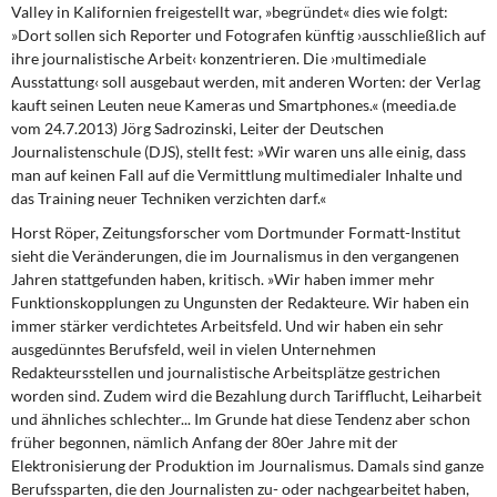
Valley in Kalifornien freigestellt war, »begründet« dies wie folgt:
»Dort sollen sich Reporter und Fotografen künftig ›ausschließlich auf
ihre journalistische Arbeit‹ konzentrieren. Die ›multimediale
Ausstattung‹ soll ausgebaut werden, mit anderen Worten: der Verlag
kauft seinen Leuten neue Kameras und Smartphones.« (meedia.de
vom 24.7.2013) Jörg Sadrozinski, Leiter der Deutschen
Journalistenschule (DJS), stellt fest: »Wir waren uns alle einig, dass
man auf keinen Fall auf die Vermittlung multimedialer Inhalte und
das Training neuer Techniken verzichten darf.«
Horst Röper, Zeitungsforscher vom Dortmunder Formatt-Institut
sieht die Veränderungen, die im Journalismus in den vergangenen
Jahren stattgefunden haben, kritisch. »Wir haben immer mehr
Funktionskopplungen zu Ungunsten der Redakteure. Wir haben ein
immer stärker verdichtetes Arbeitsfeld. Und wir haben ein sehr
ausgedünntes Berufsfeld, weil in vielen Unternehmen
Redakteursstellen und journalistische Arbeitsplätze gestrichen
worden sind. Zudem wird die Bezahlung durch Tarifflucht, Leiharbeit
und ähnliches schlechter... Im Grunde hat diese Tendenz aber schon
früher begonnen, nämlich Anfang der 80er Jahre mit der
Elektronisierung der Produktion im Journalismus. Damals sind ganze
Berufssparten, die den Journalisten zu- oder nachgearbeitet haben,