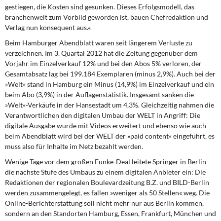
gestiegen, die Kosten sind gesunken. Dieses Erfolgsmodell, das
branchenweit zum Vorbild geworden ist, bauen Chefredaktion und
Verlag nun konsequent aus.«
Beim Hamburger Abendblatt waren seit längerem Verluste zu
verzeichnen. Im 3. Quartal 2012 hat die Zeitung gegenüber dem
Vorjahr im Einzelverkauf 12% und bei den Abos 5% verloren, der
Gesamtabsatz lag bei 199.184 Exemplaren (minus 2,9%). Auch bei der
»Welt« stand in Hamburg ein Minus (14,9%) im Einzelverkauf und ein
beim Abo (3,9%) in der Auflagenstatistik. Insgesamt sanken die
»Welt«-Verkäufe in der Hansestadt um 4,3%. Gleichzeitig nahmen die
Verantwortlichen den digitalen Umbau der WELT in Angriff: Die
digitale Ausgabe wurde mit Videos erweitert und ebenso wie auch
beim Abendblatt wird bei der WELT der »paid content« eingeführt, es
muss also für Inhalte im Netz bezahlt werden.
Wenige Tage vor dem großen Funke-Deal leitete Springer in Berlin
die nächste Stufe des Umbaus zu einem digitalen Anbieter ein: Die
Redaktionen der regionalen Boulevardzeitung B.Z. und BILD-Berlin
werden zusammengelegt, es fallen »weniger als 50 Stellen« weg. Die
Online-Berichterstattung soll nicht mehr nur aus Berlin kommen,
sondern an den Standorten Hamburg, Essen, Frankfurt, München und