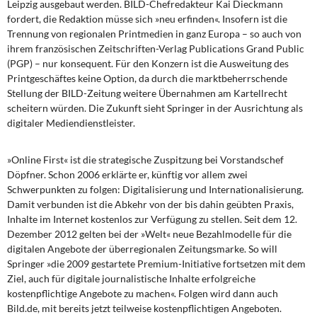
Leipzig ausgebaut werden. BILD-Chefredakteur Kai Dieckmann
fordert, die Redaktion müsse sich »neu erfinden«. Insofern ist die
Trennung von regionalen Printmedien in ganz Europa – so auch von
ihrem französischen Zeitschriften-Verlag Publications Grand Public
(PGP) – nur konsequent. Für den Konzern ist die Ausweitung des
Printgeschäftes keine Option, da durch die marktbeherrschende
Stellung der BILD-Zeitung weitere Übernahmen am Kartellrecht
scheitern würden. Die Zukunft sieht Springer in der Ausrichtung als
digitaler Mediendienstleister.
»Online First« ist die strategische Zuspitzung bei Vorstandschef
Döpfner. Schon 2006 erklärte er, künftig vor allem zwei
Schwerpunkten zu folgen: Digitalisierung und Internationalisierung.
Damit verbunden ist die Abkehr von der bis dahin geübten Praxis,
Inhalte im Internet kostenlos zur Verfügung zu stellen. Seit dem 12.
Dezember 2012 gelten bei der »Welt« neue Bezahlmodelle für die
digitalen Angebote der überregionalen Zeitungsmarke. So will
Springer »die 2009 gestartete Premium-Initiative fortsetzen mit dem
Ziel, auch für digitale journalistische Inhalte erfolgreiche
kostenpflichtige Angebote zu machen«. Folgen wird dann auch
Bild.de, mit bereits jetzt teilweise kostenpflichtigen Angeboten.