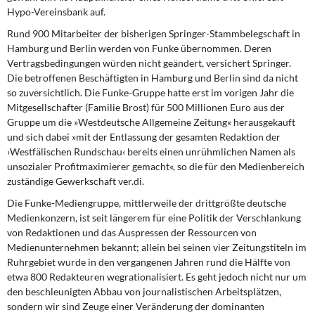
Hypo-Vereinsbank auf.
Rund 900 Mitarbeiter der bisherigen
Springer-Stammbelegschaft in
Hamburg und Berlin werden von Funke übernommen. Deren
Vertragsbedingungen würden nicht geändert, versichert Springer.
Die betroffenen Beschäftigten in Hamburg und Berlin sind da nicht
so zuversichtlich. Die Funke-Gruppe hatte erst im vorigen Jahr die
Mitgesellschafter (Familie Brost) für 500 Millionen Euro aus der
Gruppe um die »Westdeutsche Allgemeine Zeitung« herausgekauft
und sich dabei »mit der Entlassung der gesamten Redaktion der
›Westfälischen Rundschau‹ bereits einen unrühmlichen Namen als
unsozialer Profitmaximierer gemacht«, so die für den Medienbereich
zuständige Gewerkschaft ver.di.
Die Funke-Mediengruppe,
mittlerweile der drittgrößte deutsche
Medienkonzern, ist seit längerem für eine Politik der Verschlankung
von Redaktionen und das Auspressen der Ressourcen von
Medienunternehmen bekannt; allein bei seinen vier Zeitungstiteln im
Ruhrgebiet wurde in den vergangenen Jahren rund die Hälfte von
etwa 800 Redakteuren wegrationalisiert. Es geht jedoch nicht nur um
den beschleunigten Abbau von journalistischen Arbeitsplätzen,
sondern wir sind Zeuge einer Veränderung der dominanten