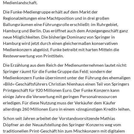
Medienlandschaft.
Die Funke-Mediengruppe erhält auf dem Markt der
Regionalzeitungen
eine Machtposition und in drei großen
Ballungsräumen eine Führungsrolle erschließt: im Ruhrgebiet,
Hamburg und Berlin. Das eröffnet auch dem Anzeigengeschäft ganz
neue Möglichkeiten. Die bisherige Dominanz von Springer in
Hamburg wird jetzt durch einen gleichermaßen konservativen
Medienkonzern abgelöst. Funke betreibt mit harten Mitteln die
Resteverwertung von Printtiteln.
Die Erzählung aus dem Reich der Medienunternehmen
lautet nicht:
Springer räumt für die Funke Gruppe das Feld; sondern der
Medienkonzern Funke übernimmt unter der Führung des ehemaligen
»Bild«-Geschäftsführers Christian Nienhaus einen Teil von Springers
Printgeschäft für 920 Millionen Euro. Der Funke Konzern kann
einige Jahre die Verwertung mit geringen Personalressourcen
erledigen. Für diese Nutzung muss der Verkäufer dem Käufer
allerdings 260 Millionen Euro in einem »zinsgünstigen Kredit« leihen.
Schon seit Jahren arbeitet der Vorstandsvorsitzende Mathias
Döpfner an der Neuaufstellung des Springer-Konzerns weg vom
traditionellen Print-Geschäft hin zum Mischkonzern mit digitalem