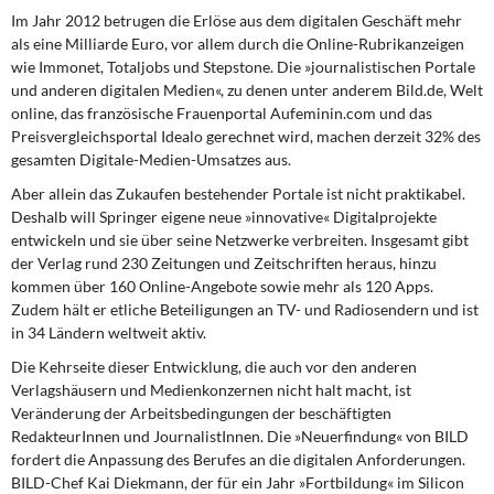
Im Jahr 2012 betrugen die Erlöse aus dem digitalen Geschäft mehr
als eine Milliarde Euro, vor allem durch die Online-Rubrikanzeigen
wie Immonet, Totaljobs und Stepstone. Die »journalistischen Portale
und anderen digitalen Medien«, zu denen unter anderem Bild.de, Welt
online, das französische Frauenportal Aufeminin.com und das
Preisvergleichsportal Idealo gerechnet wird, machen derzeit 32% des
gesamten Digitale-Medien-Umsatzes aus.
Aber allein das Zukaufen bestehender Portale ist nicht praktikabel.
Deshalb will Springer eigene neue »innovative« Digitalprojekte
entwickeln und sie über seine Netzwerke verbreiten. Insgesamt gibt
der Verlag rund 230 Zeitungen und Zeitschriften heraus, hinzu
kommen über 160 Online-Angebote sowie mehr als 120 Apps.
Zudem hält er etliche Beteiligungen an TV- und Radiosendern und ist
in 34 Ländern weltweit aktiv.
Die Kehrseite dieser Entwicklung, die auch vor den anderen
Verlagshäusern und Medienkonzernen nicht halt macht, ist
Veränderung der Arbeitsbedingungen der beschäftigten
RedakteurInnen und JournalistInnen. Die »Neuerfindung« von BILD
fordert die Anpassung des Berufes an die digitalen Anforderungen.
BILD-Chef Kai Diekmann, der für ein Jahr »Fortbildung« im Silicon