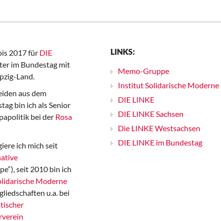
LINKS:
bis 2017 für
DIE
er im Bundestag mit
Memo-Gruppe
pzig-Land.
Institut Solidarische Moderne
iden aus dem
DIE LINKE
ag bin ich als Senior
DIE LINKE Sachsen
papolitik bei der
Rosa
Die LINKE Westsachsen
DIE LINKE im Bundestag
iere ich mich seit
ative
“), seit 2010 bin ich
Solidarische Moderne
gliedschaften u.a. bei
tischer
rverein