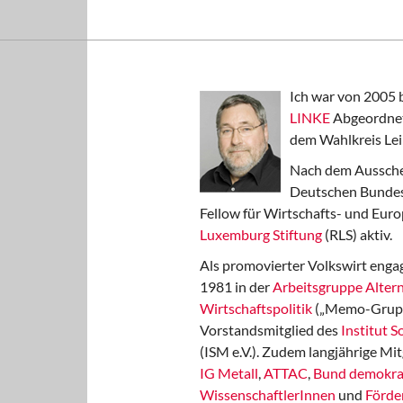
Ich war von 2005 
LINKE
Abgeordnet
dem Wahlkreis Lei
Nach dem Aussche
Deutschen Bundest
Fellow für Wirtschafts- und Euro
Luxemburg Stiftung
(RLS) aktiv.
Als promovierter Volkswirt engag
1981 in der
Arbeitsgruppe Altern
Wirtschaftspolitik
(„Memo-Gruppe
Vorstandsmitglied des
Institut 
(ISM e.V.). Zudem langjährige Mit
IG Metall
,
ATTAC
,
Bund demokra
WissenschaftlerInnen
und
Förde