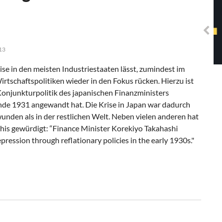
Solidarisches EUropa -
Mosaiklinke Perspektiven
13
se in den meisten Industriestaaten lässt, zumindest im
tschaftspolitiken wieder in den Fokus rücken. Hierzu ist
Konjunkturpolitik des japanischen Finanzministers
Ende 1931 angewandt hat. Die Krise in Japan war dadurch
nden als in der restlichen Welt. Neben vielen anderen hat
his gewürdigt: “Finance Minister Korekiyo Takahashi
pression through reflationary policies in the early 1930s."