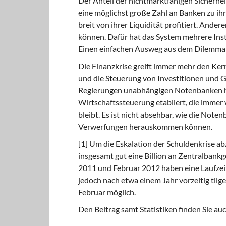
Der Anteil der nichtmarktfähigen
Sicherhei
eine möglichst große Zahl an Banken zu ihr
breit von ihrer Liquidität profitiert. And
können. Dafür hat das System mehrere Inst
Einen einfachen Ausweg aus dem Dilemma g
Die Finanzkrise greift immer mehr
den Kern
und die Steuerung von Investitionen und G
Regierungen unabhängigen Notenbanken ha
Wirtschaftssteuerung etabliert, die imme
bleibt. Es ist nicht absehbar, wie die Not
Verwerfungen herauskommen können.
[1] Um die Eskalation der Schuldenkrise 
insgesamt gut eine Billion an Zentralbank
2011 und Februar 2012 haben eine Laufzeit
jedoch nach etwa einem Jahr vorzeitig til
Februar möglich.
Den Beitrag samt Statistiken finden Sie au