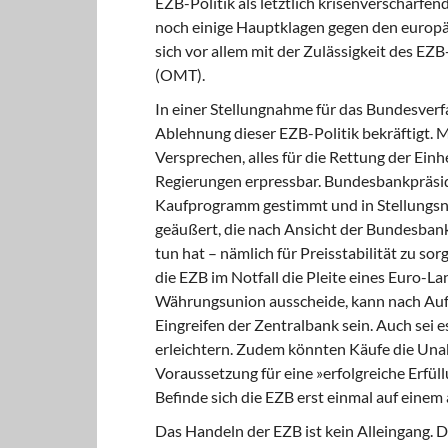
EZB-Politik als letztlich krisenverschärfe
noch einige Hauptklagen gegen den europäi
sich vor allem mit der Zulässigkeit des 
(OMT).
In einer Stellungnahme für das Bundesverf
Ablehnung dieser EZB-Politik bekräftigt
Versprechen, alles für die Rettung der Ein
Regierungen erpressbar. Bundesbankpräsi
Kaufprogramm gestimmt und in Stellungsna
geäußert, die nach Ansicht der Bundesbank
tun hat – nämlich für Preisstabilität zu sor
die EZB im Notfall die Pleite eines Euro-La
Währungsunion ausscheide, kann nach Auff
Eingreifen der Zentralbank sein. Auch sei e
erleichtern. Zudem könnten Käufe die Unab
Voraussetzung für eine »erfolgreiche Erfüll
Befinde sich die EZB erst einmal auf einem
Das Handeln der EZB ist kein Alleingang.
Di