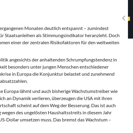
Solidarisches EUropa -
Mosaiklinke Perspektiven
n vergangenen Monaten deutlich entspannt – zumindest
r Staatsanleihen als Stimmungsindikator heranzieht. Doch
nomen einer der zentralen Risikofaktoren für den weltweiten
litik angesichts der anhaltenden Schrumpfungstendenz in
keit besonders unter jungen Menschen entschiedener
nkrise in Europa die Konjunktur belastet und zunehmend
oabsatzzahlen.
se
Europa lähmt und auch bisherige Wachstumstreiber wie
lich an Dynamik verlieren, überzeugen die USA mit ihren
tschaft scheint auf dem Weg der Besserung. Das ist auch
 wegen des ungelösten Haushaltsstreits in diesem Jahr
US-Dollar umsetzen muss. Das bremst das Wachstum –