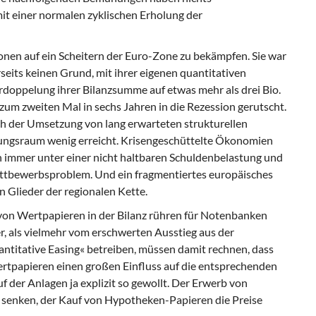
it einer normalen zyklischen Erholung der
nen auf ein Scheitern der Euro-Zone zu bekämpfen. Sie war
rseits keinen Grund, mit ihrer eigenen quantitativen
erdoppelung ihrer Bilanzsumme auf etwas mehr als drei Bio.
e zum zweiten Mal in sechs Jahren in die Rezession gerutscht.
 der Umsetzung von lang erwarteten strukturellen
ngsraum wenig erreicht. Krisengeschüttelte Ökonomien
h immer unter einer nicht haltbaren Schuldenbelastung und
ttbewerbsproblem. Und ein fragmentiertes europäisches
 Glieder der regionalen Kette.
on Wertpapieren in der Bilanz rühren für Notenbanken
r, als vielmehr vom erschwerten Ausstieg aus der
antitative Easing« betreiben, müssen damit rechnen, dass
rtpapieren einen großen Einfluss auf die entsprechenden
 der Anlagen ja explizit so gewollt. Der Erwerb von
en senken, der Kauf von Hypotheken-Papieren die Preise