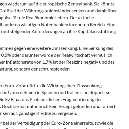
ngen
wiederum auf die europäische Zentralbank. Sie könnte
m Großteil der Währungsunionsländer senken und damit über
mpulse für die Realökonomie liefern. Der aktuelle
 mit anderen wichtigen Notenbanken im oberen Bereich. Eine
e und steigender Anforderungen an ihre Kapitalausstattung
.
timmen gegen eine weitere Zinssenkung. Eine Senkung des
 0,5% oder darunter würde der Realwirtschaft vermutlich
ner Inflationsrate von 1,7% ist der Realzins negativ und das
elastung, sondern der schrumpfenden
en Euro-Zone dürfte die Wirkung einer Zinssenkung
ische Unternehmen in Spanien und Italien sind doppelt so
Die EZB hat das Problem dieser »Fragmentierung der
 Doch sie hat dafür noch kein Rezept gefunden und fordert
anken auf, günstige Kredite zu vergeben.
r bei der Verteidigung der Euro-Zone einerseits, sowie die