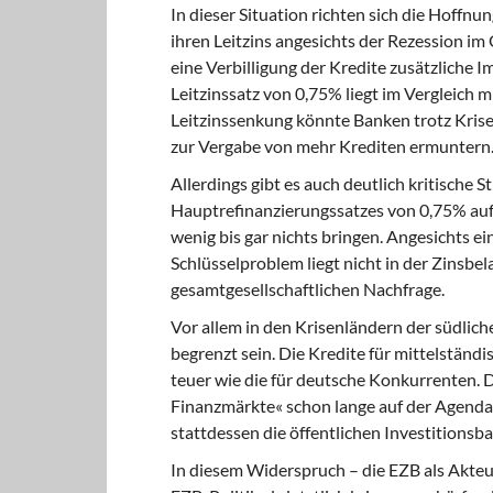
In dieser Situation richten sich die Hoffnu
ihren Leitzins angesichts der Rezession i
eine Verbilligung der Kredite zusätzliche I
Leitzinssatz von 0,75% liegt im Vergleich
Leitzinssenkung könnte Banken trotz Kris
zur Vergabe von mehr Krediten ermuntern
Allerdings gibt es auch deutlich
kritische S
Hauptrefinanzierungssatzes von 0,75% auf
wenig bis gar nichts bringen. Angesichts ei
Schlüsselproblem liegt nicht in der Zinsb
gesamtgesellschaftlichen Nachfrage.
Vor allem in den Krisenländern
der südlich
begrenzt sein. Die Kredite für mittelständ
teuer wie die für deutsche Konkurrenten. 
Finanzmärkte« schon lange auf der Agenda.
stattdessen die öffentlichen Investitionsb
In diesem Widerspruch
– die EZB als Akteu