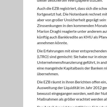
dieser besicherten Wertpapiere stützen.
Auch die EZB registriert,
dass sich die sch
fortgesetzt hat. Die Notenbank rechnet mit
aber von großer Unsicherheit geprägt sein 
Zinssenkungen in den kommenden Monaten, 
Marion Draghi reagierte unter anderem a
künftig auch Bankkredite an KMU als Pfand
annehmen könnte.
Die Erfahrungen mit einer entsprechenden
(LTRO) sind gemischt: Sie habe nur in einz
Unternehmensfinanzierung geführt, in and
eine mangelnde Kapitalbasis der Banken n
übernehmen.
Die EZB räumt in ihren Berichten
offen ein
Ausweitung der Liquidität im Jahr 2012 gest
bewusst eingegangen worden, weil der Nut
Maßnahmen als größer erachtet werden als