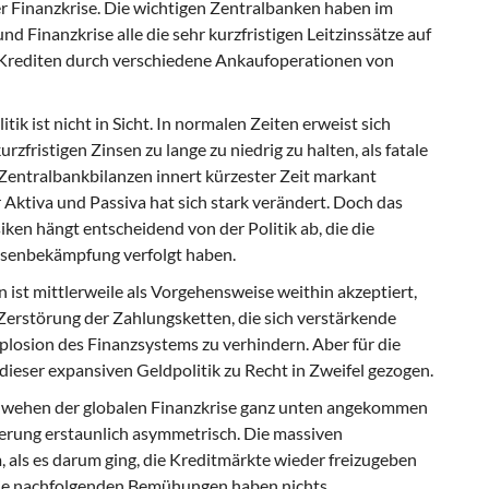
er Finanzkrise. Die wichtigen Zentralbanken haben im
 Finanzkrise alle die sehr kurzfristigen Leitzinssätze auf
 Krediten durch verschiedene Ankaufoperationen von
tik ist nicht in Sicht. In normalen Zeiten erweist sich
zfristigen Zinsen zu lange zu niedrig zu halten, als fatale
 Zentralbankbilanzen innert kürzester Zeit markant
Aktiva und Passiva hat sich stark verändert. Doch das
ken hängt entscheidend von der Politik ab, die die
isenbekämpfung verfolgt haben.
ist mittlerweile als Vorgehensweise weithin akzeptiert,
Zerstörung der Zahlungsketten, die sich verstärkende
losion des Finanzsystems zu verhindern. Aber für die
ieser expansiven Geldpolitik zu Recht in Zweifel gezogen.
hwehen der globalen Finanzkrise ganz unten angekommen
kerung erstaunlich asymmetrisch. Die massiven
 als es darum ging, die Kreditmärkte wieder freizugeben
 die nachfolgenden Bemühungen haben nichts