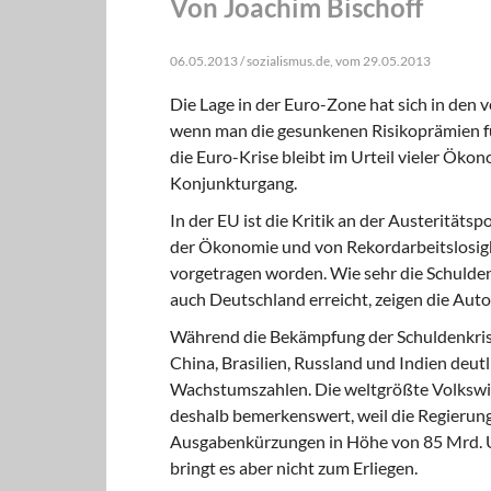
Von Joachim Bischoff
06.05.2013 / sozialismus.de, vom 29.05.2013
Die Lage in der Euro-Zone hat sich in de
wenn man die gesunkenen Risikoprämien fü
die Euro-Krise bleibt im Urteil vieler Öko
Konjunkturgang.
In der EU ist die Kritik
an der Austeritätspo
der Ökonomie und von Rekordarbeitslosig
vorgetragen worden. Wie sehr die Schulde
auch Deutschland erreicht, zeigen die Aut
Während die Bekämpfung der Schuldenkri
China, Brasilien, Russland und Indien deut
Wachstumszahlen. Die weltgrößte Volkswir
deshalb bemerkenswert, weil die Regierung
Ausgabenkürzungen in Höhe von 85 Mrd. 
bringt es aber nicht zum Erliegen.