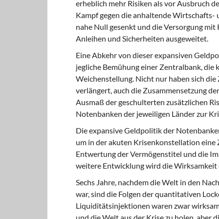
erheblich mehr Risiken als vor Ausbruch d
Kampf gegen die anhaltende Wirtschafts- und
nahe Null gesenkt und die Versorgung mit
Anleihen und Sicherheiten ausgeweitet.
Eine Abkehr von dieser expansiven
Geldpoli
jegliche Bemühung einer Zentralbank, die kur
Weichenstellung. Nicht nur haben sich die
verlängert, auch die Zusammensetzung der 
Ausmaß der geschulterten zusätzlichen Risi
Notenbanken der jeweiligen Länder zur Kr
Die expansive Geldpolitik
der Notenbanken 
um in der akuten Krisenkonstellation eine 
Entwertung der Vermögenstitel und die Imp
weitere Entwicklung wird die Wirksamkeit d
Sechs Jahre, nachdem die Welt
in den Nac
war, sind die Folgen der quantitativen Loc
Liquiditätsinjektionen waren zwar wirksam,
und die Welt aus der Krise zu holen, aber