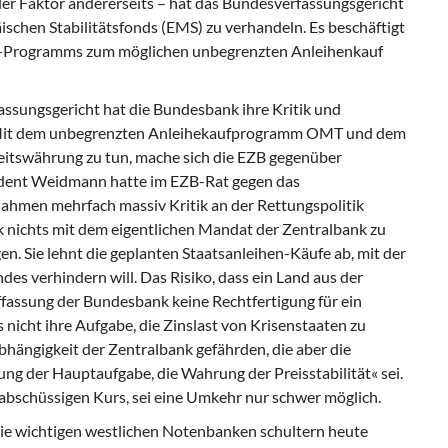
nder Faktor andererseits – hat das Bundesverfassungsgericht
schen Stabilitätsfonds (EMS) zu verhandeln. Es beschäftigt
EZB-Programms zum möglichen unbegrenzten Anleihenkauf
assungsgericht
hat die Bundesbank ihre Kritik und
. Mit dem unbegrenzten Anleihekaufprogramm OMT und dem
heitswährung zu tun, mache sich die EZB gegenüber
dent Weidmann hatte im EZB-Rat gegen das
hmen mehrfach massiv Kritik an der Rettungspolitik
 nichts mit dem eigentlichen Mandat der Zentralbank zu
gen. Sie lehnt die geplanten Staatsanleihen-Käufe ab, mit der
ndes verhindern will. Das Risiko, dass ein Land aus der
assung der Bundesbank keine Rechtfertigung für ein
s nicht ihre Aufgabe, die Zinslast von Krisenstaaten zu
hängigkeit der Zentralbank gefährden, die aber die
ung der Hauptaufgabe, die Wahrung der Preisstabilität« sei.
 abschüssigen Kurs, sei eine Umkehr nur schwer möglich.
e wichtigen westlichen Notenbanken schultern heute