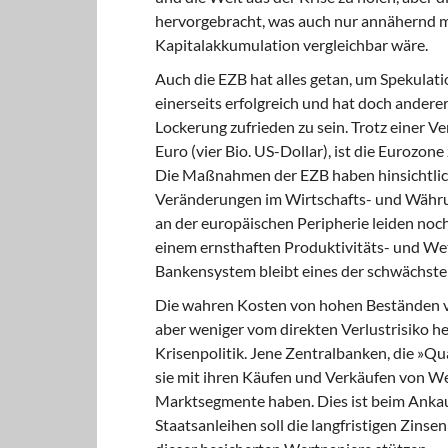
hervorgebracht, was auch nur annähernd m
Kapitalakkumulation vergleichbar wäre.
Auch die EZB hat alles getan,
um Spekulatio
einerseits erfolgreich und hat doch andere
Lockerung zufrieden zu sein. Trotz einer V
Euro (vier Bio. US-Dollar), ist die Eurozon
Die Maßnahmen der EZB haben hinsichtlich
Veränderungen im Wirtschafts- und Währu
an der europäischen Peripherie leiden noc
einem ernsthaften Produktivitäts- und We
Bankensystem bleibt eines der schwächsten
Die wahren Kosten von hohen Beständen
v
aber weniger vom direkten Verlustrisiko he
Krisenpolitik. Jene Zentralbanken, die »Qu
sie mit ihren Käufen und Verkäufen von We
Marktsegmente haben. Dies ist beim Ankauf
Staatsanleihen soll die langfristigen Zins