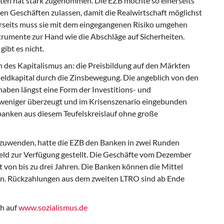
ten hat stark zugenommen. Die EZB möchte so einerseits
en Geschäften zulassen, damit die Realwirtschaft möglichst
ererseits muss sie mit dem eingegangenen Risiko umgehen
rumente zur Hand wie die Abschläge auf Sicherheiten.
ibt es nicht.
 des Kapitalismus an: die Preisbildung auf den Märkten
eldkapital durch die Zinsbewegung. Die angeblich von den
ben längst eine Form der Investitions- und
r weniger überzeugt und im Krisenszenario eingebunden
enbanken aus diesem Teufelskreislauf ohne große
abzuwenden, hatte die EZB den Banken in zwei Runden
geld zur Verfügung gestellt. Die Geschäfte vom Dezember
 von bis zu drei Jahren. Die Banken können die Mittel
gen. Rückzahlungen aus dem zweiten LTRO sind ab Ende
ch auf
www.sozialismus.de