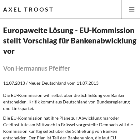
AXEL TROOST
Europaweite Lösung - EU-Kommission
stellt Vorschlag für Bankenabwicklung
Startseite
vor
Themen
Von Hermannus Pfeiffer
Leitlinien linker Wirtschafts- und Finanzpolitik
11.07.2013 / Neues Deutschland vom 11.07.2013
Wirtschaftspolitik
Die EU-Kommission will selbst über die Schließung von Banken
Steuer- und Finanzpolitik
entscheiden. Kritik kommt aus Deutschland von Bundesregierung
und Linkspartei.
Öffentliche Infrastruktur und Daseinsvorsorge
Die EU-Kommission hat ihre Pläne zur Abwicklung maroder
Geldinstitute am Mittwoch in Brüssel vorgestellt: Demnach will die
Eurokrise und Griechenland
Kommission künftig selbst über die Schließung von Banken
entscheiden. Der Plan ist Teil der Bankenunion, die laut EU-