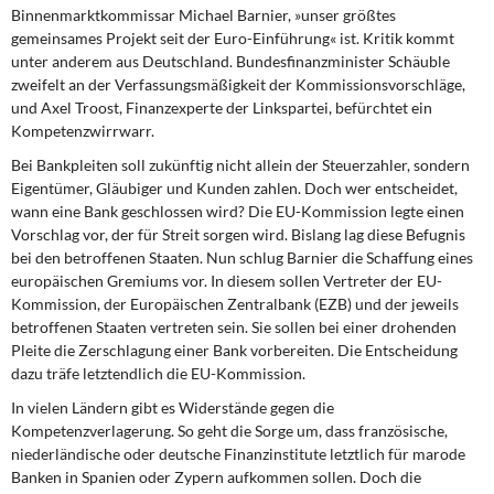
DIE LINKE
Binnenmarktkommissar Michael Barnier, »unser größtes
gemeinsames Projekt seit der Euro-Einführung« ist. Kritik kommt
unter anderem aus Deutschland. Bundesfinanzminister Schäuble
Weitere Themen
zweifelt an der Verfassungsmäßigkeit der Kommissionsvorschläge,
und Axel Troost, Finanzexperte der Linkspartei, befürchtet ein
Memo-Gruppe
Kompetenzwirrwarr.
Bei Bankpleiten soll zukünftig nicht allein der Steuerzahler, sondern
Institut Solidarische Moderne
Eigentümer, Gläubiger und Kunden zahlen. Doch wer entscheidet,
wann eine Bank geschlossen wird? Die EU-Kommission legte einen
Rosa-Luxemburg-Stiftung
Vorschlag vor, der für Streit sorgen wird. Bislang lag diese Befugnis
bei den betroffenen Staaten. Nun schlug Barnier die Schaffung eines
Über mich
europäischen Gremiums vor. In diesem sollen Vertreter der EU-
Kommission, der Europäischen Zentralbank (EZB) und der jeweils
betroffenen Staaten vertreten sein. Sie sollen bei einer drohenden
Kontakt
Pleite die Zerschlagung einer Bank vorbereiten. Die Entscheidung
dazu träfe letztendlich die EU-Kommission.
In vielen Ländern gibt es Widerstände gegen die
Kompetenzverlagerung. So geht die Sorge um, dass französische,
niederländische oder deutsche Finanzinstitute letztlich für marode
Banken in Spanien oder Zypern aufkommen sollen. Doch die