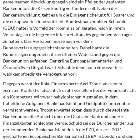
gemeinsamen Abwicklungsregeln sind ein Pfeiler der geplanten
Bankenunion, die Krisen künftig verhindern soll. Neben der
Bankenabwicklung, geht es um die Einlagensicherung für Sparer und
die europaweite Finanzaufsicht. Bundesfinanzminister Schäuble
(CDU) hatte im Vorfeld der Kommission geraten, »sich in ihrem
Vorschlag an die begrenzte Interpretation des gegebenen Vertrages
zu halten«. Das Vorhaben müsse auch vor dem
Bundesverfassungsgericht standhalten. Dabei hatte die
Bundesregierung zuletzt ihren offenen Widerstand gegen die
Bankenunion aufgeben. Der grüne Europaparlamentarier und
Ökonom Sven Giegold wirft Schäuble denn auch eine »weitere
wahlkampfbedingte Verzögerung vor«.
Dagegen warnt der linke Finanzexperte Axel Troost vor einem
»ernsten Konflikt«. Tatsächlich droht vor allem bei der Finanzaufsicht
ein Kompetenz-Wirrwarr babylonischen Ausmaßes, in dem
hoheitliche Aufgaben, Bankenaufsicht und Geldpolitik untrennbar
vermischt werden. Troost erwartet sogar, dass durch die geplante
Bankenunion die Aufsicht über die Deutsche Bank und andere
Finanzgiganten schlechter werde. Schuld sei das Durcheinander aus
der kommenden Bankenaufsicht durch die EZB, der erst 2011
geschaffenen Europäischen Bankenaufsicht EBA in London und den