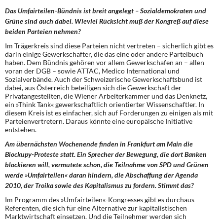
Das Umfairteilen-Bündnis ist breit angelegt – Sozialdemokraten und
Grüne sind auch dabei. Wieviel Rücksicht muß der Kongreß auf diese
beiden Parteien nehmen?
Im Trägerkreis sind diese Parteien nicht vertreten – sicherlich gibt es
darin einige Gewerkschafter, die das eine oder andere Parteibuch
haben. Dem Bündnis gehören vor allem Gewerkschafen an – allen
voran der DGB – sowie ATTAC, Medico International und
Sozialverbände. Auch der Schweizerische Gewerkschaftsbund ist
dabei, aus Österreich beteiligen sich die Gewerkschaft der
Privatangestellten, die Wiener Arbeiterkammer und das Denknetz,
ein »Think Tank« gewerkschaftlich orientierter Wissenschaftler. In
diesem Kreis ist es einfacher, sich auf Forderungen zu einigen als mit
Parteienvertretern. Daraus könnte eine europäische Initiative
entstehen.
Am übernächsten Wochenende finden in Frankfurt am Main die
Blockupy-Proteste statt. Ein Sprecher der Bewegung, die dort Banken
blockieren will, vermutete schon, die Teilnahme von SPD und Grünen
werde »Umfairteilen« daran hindern, die Abschaffung der Agenda
2010, der Troika sowie des Kapitalismus zu fordern. Stimmt das?
Im Programm des »Umfairteilen«-Kongresses gibt es durchaus
Referenten, die sich für eine Alternative zur kapitalistischen
Marktwirtschaft einsetzen. Und die Teilnehmer werden sich