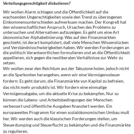
DIE LINKE
Verteilungsgerechtigkeit diskutieren?
Wir wollen Alarm schlagen und die Öffentlichkeit auf die
Weitere Themen
wachsenden Ungerechtigkeiten sowie den Trend zu überzogenen
Einkommensunterschieden aufmerksam machen. Der Kongreß hat
den wissenschaftlichen Anspruch, Ursachen des Problems zu
Memo-Gruppe
untersuchen und Alternativen aufzuzeigen. Es geht um eine Art
ökonomischer Alphabetisierung: Was auf den Finanzmärkten
geschieht, ist derart kompliziert, daß viele Menschen Wissenslücken
Institut Solidarische Moderne
und Verständnisschwierigkeiten haben. Wir werden Forderungen an
die politisch Verantwortlichen formulieren und an die Öffentlichkeit
appellieren, sich gegen die neoliberalen Verhältnisse zur Wehr zu
Rosa-Luxemburg-Stiftung
setzen.
Wir wollen zwar den Reichtum aus der Tabuzone holen, jedoch nicht
an die Sparkonten herangehen, wenn wir eine Vermögenssteuer
Über mich
fordern: Es geht darum, die Finanzmärkte von Kapital zu befreien,
das nicht mehr produktiv ist. Wir fordern eine einmalige
Kontakt
Vermögensabgabe, um die aktuelle Krise zu bekämpfen. Nur so
können die Lebens- und Arbeitsbedingungen der Menschen
verbessert und öffentliche Ausgaben finanziert werden. Ein
europaweites Programm für einen sozialökonomischen Umbau muß
her. Wir werden auch die klassischen Forderungen stellen, um
Steuerdumping und Steuerflucht zu bekämpfen und die Finanzmärkte
zu regulieren.