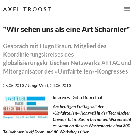
AXEL TROOST
"Wir sehen uns als eine Art Scharnier"
Startseite
Gespräch mit Hugo Braun, Mitglied des
Koordinierungskreises des
Themen
globalisierungskritischen Netzwerks ATTAC und
Leitlinien linker Wirtschafts- und Finanzpolitik
Mitorganisator des »Umfairteilen«-Kongresses
Wirtschaftspolitik
25.05.2013 / Junge Welt, 24.05.2013
Steuer- und Finanzpolitik
Interview: Gitta Düperthal
Am heutigen Freitag soll der
Öffentliche Infrastruktur und Daseinsvorsorge
»Umfairteilen«-Kongreß in der Technischen
Universität in Berlin beginnen. Worum geht
Eurokrise und Griechenland
es, wenn an diesem Wochenende etwa 800
Teilnehmer in elf Foren und 80 Workshops über