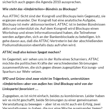
sicherlich auch gegen die Agenda 2010 aussprechen.
Wie steht das »Umfair­teilen«-Bündnis zu ­Blockupy?
Aus ATTAC-Sicht sind der Kongreß und Blockupy kein Gegensatz, sie
ergänzen einander. Der Kongreß hat eine analytische Aufgabe,
Blockupy ist mehr aktionsorientiert. ATTAC ist in beiden Bündnissen
aktiv und unterstützt sie. Auf dem Kongreß wird Blockupy einen
Workshop und einen Informationsstand haben, die Teilnehmer
werden aufgerufen, sich an der Bankenblockade zu beteiligen. Ich
gehe davon aus, daß die ATTAC-Vertreterin bei der abschließenden
Podiumsdiskussion ebenfalls dazu aufrufen wird.
ATTAC muß also keinen Spagat machen?
Im Gegenteil, wir sehen uns in der Rolle eines Scharniers. ATTAC
möchte die politischen Kräfte der verschiedensten Strömungen
zusammenführen, die sich gegen diesen zugespitzten Kürzungs- und
Sparkurs zur Wehr setzen.
SPD und Grüne sind zwar nicht im Trägerkreis, unterstützen
»Umfairteilen« aber von außen her. Und Blockupy wird von der
Linkspartei favorisiert …
Zugegeben, es ist nicht einfach, beides zu kombinieren. Leider haben
wir es nicht geschafft, beide Strömungen zu einer gemeinsamen
Veranstaltung zu bewegen – aber ist es nicht auch ein Erfolg, zwei
Veranstaltungen zu haben, die nur eine Woche auseinander liegen?