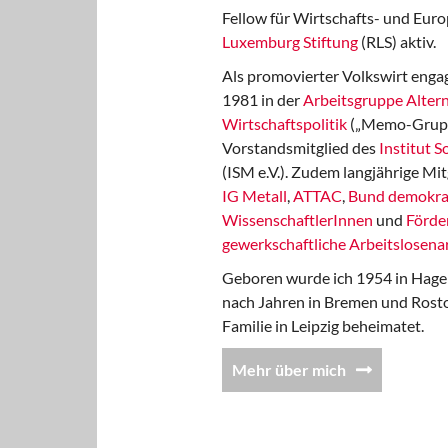
Fellow für Wirtschafts- und Euro
Luxemburg Stiftung
(RLS) aktiv.
Als promovierter Volkswirt engag
1981 in der
Arbeitsgruppe Altern
Wirtschaftspolitik
(„Memo-Gruppe
Vorstandsmitglied des
Institut 
(ISM e.V.). Zudem langjährige Mit
IG Metall
,
ATTAC
,
Bund demokra
WissenschaftlerInnen
und
Förde
gewerkschaftliche Arbeitslosenar
Geboren wurde ich 1954 in Hage
nach Jahren in Bremen und Rost
Familie in Leipzig beheimatet.
Mehr über mich