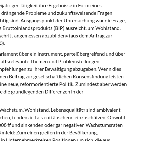
jähriger Tätigkeit ihre Ergebnisse in Form eines
en drängende Probleme und zukunftsweisende Fragen
wichtig sind. Ausgangspunkt der Untersuchung war die Frage,
s Bruttoinlandsprodukts (BIP) ausreicht, um Wohlstand,
tschritt angemessen abzubilden» (aus dem Antrag zur
0).
lament über ein Instrument, parteiübergreifend und über
schaftsrelevante Themen und Problemstellungen
Empfehlungen zu ihrer Bewältigung abzugeben. Wenn dies
nen Beitrag zur gesellschaftlichen Konsensfindung leisten
ine neue, reformorientierte Politik. Zumindest aber werden
e die grundlegenden Differenzen in der
Wachstum, Wohlstand, Lebensqualität» sind ambivalent
chen, tendenziell als enttäuschend einzuschätzen. Obwohl
2008 ff und sinkenden oder gar negativen Wachstumsraten
 Umfeld: Zum einen greifen in der Bevölkerung,
 in Unternehmerkreisen Positionen um sich, die aus