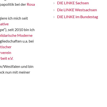
DIE LINKE Sachsen
papolitik bei der
Rosa
Die LINKE Westsachsen
DIE LINKE im Bundestag
iere ich mich seit
ative
“), seit 2010 bin ich
Solidarische Moderne
gliedschaften u.a. bei
tischer
rverein
beit e.V.
n/Westfalen und bin
ock nun mit meiner