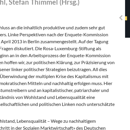
hl, Stefan Thimmel (Hrsg.)
Solidarisches EUropa -
Mosaiklinke Perspektiven
luss an die inhaltlich produktive und zudem sehr gut
ers. Linke Perspektiven nach der Enquete-Kommission
April 2013 in Berlin zusammengestellt. Auf der Tagung
Fragen diskutiert. Die Rosa-Luxemburg-Stiftung als
Beginn an in den Arbeitsprozess der Enquete-Kommission
 hoffen wir, zur politischen Klärung, zur Präzisierung von
r linker politischer Strategien beizutragen. All dies
 Überwindung der multiplen Krise des Kapitalismus mit
mokratischen Mitteln und nachhaltig erfolgen muss. Hier
stumstreibern und an kapitalistischer, patriarchaler und
rständnis von Wohlstand und Lebensqualität eine
ellschaftlichen und politischen Linken noch unterschätzte
stand, Lebensqualität – Wege zu nachhaltigem
chritt in der Sozialen Marktwirtschaft» des Deutschen