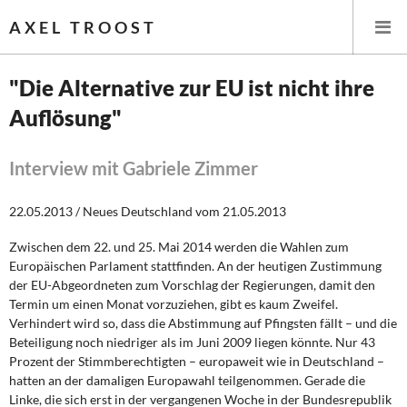
AXEL TROOST
"Die Alternative zur EU ist nicht ihre
Auflösung"
Startseite
Themen
Interview mit Gabriele Zimmer
Leitlinien linker Wirtschafts- und Finanzpolitik
22.05.2013 / Neues Deutschland vom 21.05.2013
Zwischen dem 22. und 25. Mai 2014 werden die Wahlen zum
Wirtschaftspolitik
Europäischen Parlament stattfinden. An der heutigen Zustimmung
der EU-Abgeordneten zum Vorschlag der Regierungen, damit den
Steuer- und Finanzpolitik
Termin um einen Monat vorzuziehen, gibt es kaum Zweifel.
Verhindert wird so, dass die Abstimmung auf Pfingsten fällt – und die
Öffentliche Infrastruktur und Daseinsvorsorge
Beteiligung noch niedriger als im Juni 2009 liegen könnte. Nur 43
Prozent der Stimmberechtigten – europaweit wie in Deutschland –
Eurokrise und Griechenland
hatten an der damaligen Europawahl teilgenommen. Gerade die
Linke, die sich erst in der vergangenen Woche in der Bundesrepublik