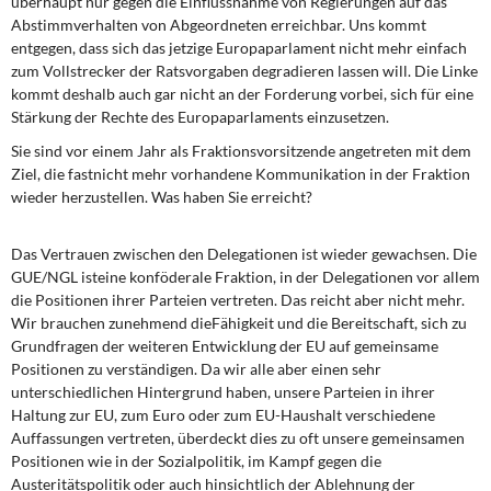
überhaupt nur gegen die Einflussnahme von Regierungen auf das
Abstimmverhalten von Abgeordneten erreichbar. Uns kommt
entgegen, dass sich das jetzige Europaparlament nicht mehr einfach
zum Vollstrecker der Ratsvorgaben degradieren lassen will. Die Linke
kommt deshalb auch gar nicht an der Forderung vorbei, sich für eine
Stärkung der Rechte des Europaparlaments einzusetzen.
Sie sind vor einem Jahr als Fraktionsvorsitzende angetreten mit dem
Ziel, die fastnicht mehr vorhandene Kommunikation in der Fraktion
wieder herzustellen. Was haben Sie erreicht?
Das Vertrauen zwischen den Delegationen ist wieder gewachsen. Die
GUE/NGL isteine konföderale Fraktion, in der Delegationen vor allem
die Positionen ihrer Parteien vertreten. Das reicht aber nicht mehr.
Wir brauchen zunehmend dieFähigkeit und die Bereitschaft, sich zu
Grundfragen der weiteren Entwicklung der EU auf gemeinsame
Positionen zu verständigen. Da wir alle aber einen sehr
unterschiedlichen Hintergrund haben, unsere Parteien in ihrer
Haltung zur EU, zum Euro oder zum EU-Haushalt verschiedene
Auffassungen vertreten, überdeckt dies zu oft unsere gemeinsamen
Positionen wie in der Sozialpolitik, im Kampf gegen die
Austeritätspolitik oder auch hinsichtlich der Ablehnung der