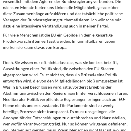
wesentlich mit dem Agieren der Bundesregierung verbunden. Die
nächsten Monate bieten uns Linken die Möglichkeit, gerade über
diese Zusammenhänge aufzuklären und das tatsächliche politische
Versagen der Bundesregierung zu thematisieren. Ich wünsche mir
dazu eine intensivere Verständigung auch in meiner Partei.
Für viele Menschen ist die EU ein Gebilde, in dem eigenartige
Produktvorschriften verfasst werden. Im unmittelbaren Leben
merken sie kaum etwas von Europa.
Doch. Sie wissen nur oft nicht, dass das, was sie konkret betrifft,
Auswirkungen einer Politik sind, die zwischen den EU-Staaten
abgesprochen wird. Es ist nicht so, dass »in Brüssel« eine Politik
entworfen wird, die von den Mitgliedsländern bloß umzusetzen ist.
Was in Brüssel beschlossen wird, ist zuvorderst Ergebnis der
Abstimmung zwischen den Regierungen hinter verschlossenen Türen.
Neoliberaler Politik verpflichtete Regierungen bringen auch auf EU-
Ebene nichts anderes zustande. Die Parlamente sind zu wenig
beteiligt, Prozesse nicht transparent. Es muss uns gelingen, die
Anonymität der Entscheidungen zu durchbrechen und klarzustellen,
wer wofür Verantwortung trägt. Nur so können wir genau definieren,
wo interveniert werden muss. Wenn Menschen nicht klar ist, wo und