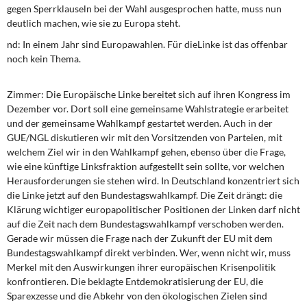
DIE LINKE
gegen Sperrklauseln bei der Wahl ausgesprochen hatte, muss nun
deutlich machen, wie sie zu Europa steht.
Weitere Themen
nd: In einem Jahr sind Europawahlen. Für dieLinke ist das offenbar
noch kein Thema.
Memo-Gruppe
Zimmer: Die Europäische Linke bereitet sich auf ihren Kongress im
Institut Solidarische Moderne
Dezember vor. Dort soll eine gemeinsame Wahlstrategie erarbeitet
und der gemeinsame Wahlkampf gestartet werden. Auch in der
GUE/NGL diskutieren wir mit den Vorsitzenden von Parteien, mit
Rosa-Luxemburg-Stiftung
welchem Ziel wir in den Wahlkampf gehen, ebenso über die Frage,
wie eine künftige Linksfraktion aufgestellt sein sollte, vor welchen
Über mich
Herausforderungen sie stehen wird. In Deutschland konzentriert sich
die Linke jetzt auf den Bundestagswahlkampf. Die Zeit drängt: die
Kontakt
Klärung wichtiger europapolitischer Positionen der Linken darf nicht
auf die Zeit nach dem Bundestagswahlkampf verschoben werden.
Gerade wir müssen die Frage nach der Zukunft der EU mit dem
Bundestagswahlkampf direkt verbinden. Wer, wenn nicht wir, muss
Merkel mit den Auswirkungen ihrer europäischen Krisenpolitik
konfrontieren. Die beklagte Entdemokratisierung der EU, die
Sparexzesse und die Abkehr von den ökologischen Zielen sind