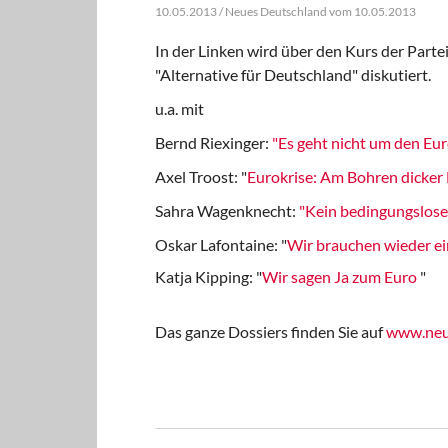
10.05.2013 / Neues Deutschland vom 10.05.2013
In der Linken wird über den Kurs der Parte
"Alternative für Deutschland" diskutiert.
u.a. mit
Bernd Riexinger:
"Es geht nicht um den Eu
Axel Troost: "
Eurokrise: Am Bohren dicker 
Sahra Wagenknecht:
"Kein bedingungslose
Oskar Lafontaine: "
Wir brauchen wieder e
Katja Kipping: "
Wir sagen Ja zum Euro
"
Das ganze Dossiers finden Sie auf
www.neu