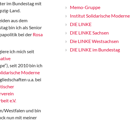
er im Bundestag mit
Memo-Gruppe
pzig-Land.
Institut Solidarische Moderne
iden aus dem
DIE LINKE
ag bin ich als Senior
DIE LINKE Sachsen
papolitik bei der
Rosa
Die LINKE Westsachsen
DIE LINKE im Bundestag
iere ich mich seit
ative
“), seit 2010 bin ich
Solidarische Moderne
gliedschaften u.a. bei
tischer
rverein
beit e.V.
n/Westfalen und bin
ock nun mit meiner