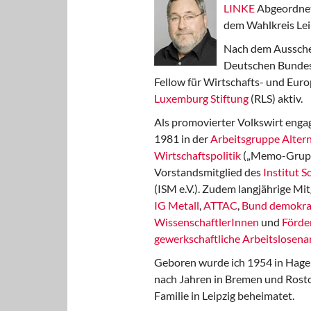
LINKE
Abgeordnet
dem Wahlkreis Lei
Nach dem Aussche
Deutschen Bundest
Fellow für Wirtschafts- und Euro
Luxemburg Stiftung
(RLS) aktiv.
Als promovierter Volkswirt engag
1981 in der
Arbeitsgruppe Altern
Wirtschaftspolitik
(„Memo-Gruppe
Vorstandsmitglied des
Institut 
(ISM e.V.). Zudem langjährige Mit
IG Metall
,
ATTAC
,
Bund demokra
WissenschaftlerInnen
und
Förde
gewerkschaftliche Arbeitslosenar
Geboren wurde ich 1954 in Hage
nach Jahren in Bremen und Rost
Familie in Leipzig beheimatet.