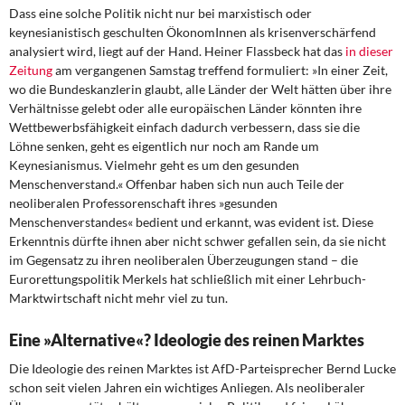
Dass eine solche Politik nicht nur bei marxistisch oder
keynesianistisch geschulten ÖkonomInnen als krisenverschärfend
analysiert wird, liegt auf der Hand. Heiner Flassbeck hat das
in dieser
Zeitung
am vergangenen Samstag treffend formuliert: »In einer Zeit,
wo die Bundeskanzlerin glaubt, alle Länder der Welt hätten über ihre
Verhältnisse gelebt oder alle europäischen Länder könnten ihre
Wettbewerbsfähigkeit einfach dadurch verbessern, dass sie die
Löhne senken, geht es eigentlich nur noch am Rande um
Keynesianismus. Vielmehr geht es um den gesunden
Menschenverstand.« Offenbar haben sich nun auch Teile der
neoliberalen Professorenschaft ihres »gesunden
Menschenverstandes« bedient und erkannt, was evident ist. Diese
Erkenntnis dürfte ihnen aber nicht schwer gefallen sein, da sie nicht
im Gegensatz zu ihren neoliberalen Überzeugungen stand – die
Eurorettungspolitik Merkels hat schließlich mit einer Lehrbuch-
Marktwirtschaft nicht mehr viel zu tun.
Eine »Alternative«? Ideologie des reinen Marktes
Die Ideologie des reinen Marktes ist AfD-Parteisprecher Bernd Lucke
schon seit vielen Jahren ein wichtiges Anliegen. Als neoliberaler