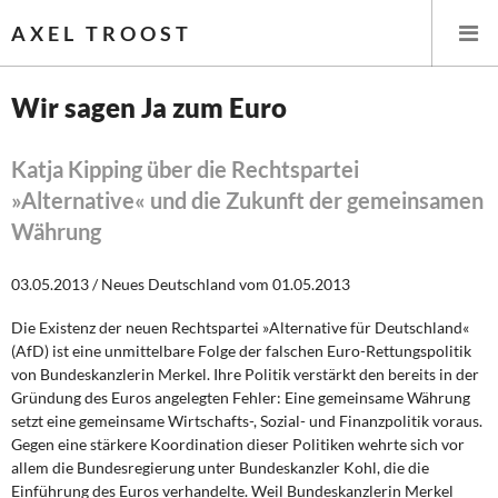
AXEL TROOST
Wir sagen Ja zum Euro
Startseite
Katja Kipping über die Rechtspartei
»Alternative« und die Zukunft der gemeinsamen
Themen
Währung
Leitlinien linker Wirtschafts- und Finanzpolitik
03.05.2013 / Neues Deutschland vom 01.05.2013
Wirtschaftspolitik
Die Existenz der neuen Rechtspartei »Alternative für Deutschland«
(AfD) ist eine unmittelbare Folge der falschen Euro-Rettungspolitik
Steuer- und Finanzpolitik
von Bundeskanzlerin Merkel. Ihre Politik verstärkt den bereits in der
Gründung des Euros angelegten Fehler: Eine gemeinsame Währung
Öffentliche Infrastruktur und Daseinsvorsorge
setzt eine gemeinsame Wirtschafts-, Sozial- und Finanzpolitik voraus.
Gegen eine stärkere Koordination dieser Politiken wehrte sich vor
Eurokrise und Griechenland
allem die Bundesregierung unter Bundeskanzler Kohl, die die
Einführung des Euros verhandelte. Weil Bundeskanzlerin Merkel