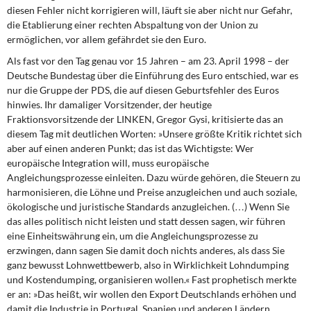
DIE LINKE
diesen Fehler nicht korrigieren will, läuft sie aber nicht nur Gefahr,
die Etablierung einer rechten Abspaltung von der Union zu
Weitere Themen
ermöglichen, vor allem gefährdet sie den Euro.
Als fast vor den Tag genau vor 15 Jahren – am 23. April 1998 – der
Memo-Gruppe
Deutsche Bundestag über die Einführung des Euro entschied, war es
nur die Gruppe der PDS, die auf diesen Geburtsfehler des Euros
hinwies. Ihr damaliger Vorsitzender, der heutige
Institut Solidarische Moderne
Fraktionsvorsitzende der LINKEN, Gregor Gysi, kritisierte das an
diesem Tag mit deutlichen Worten: »Unsere größte Kritik richtet sich
Rosa-Luxemburg-Stiftung
aber auf einen anderen Punkt; das ist das Wichtigste: Wer
europäische Integration will, muss europäische
Über mich
Angleichungsprozesse einleiten. Dazu würde gehören, die Steuern zu
harmonisieren, die Löhne und Preise anzugleichen und auch soziale,
ökologische und juristische Standards anzugleichen. (…) Wenn Sie
Kontakt
das alles politisch nicht leisten und statt dessen sagen, wir führen
eine Einheitswährung ein, um die Angleichungsprozesse zu
erzwingen, dann sagen Sie damit doch nichts anderes, als dass Sie
ganz bewusst Lohnwettbewerb, also in Wirklichkeit Lohndumping
und Kostendumping, organisieren wollen.« Fast prophetisch merkte
er an: »Das heißt, wir wollen den Export Deutschlands erhöhen und
damit die Industrie in Portugal, Spanien und anderen Ländern