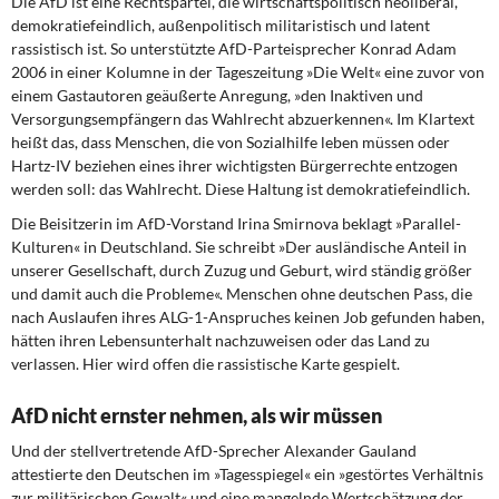
Die AfD ist eine Rechtspartei, die wirtschaftspolitisch neoliberal,
demokratiefeindlich, außenpolitisch militaristisch und latent
rassistisch ist. So unterstützte AfD-Parteisprecher Konrad Adam
2006 in einer Kolumne in der Tageszeitung »Die Welt« eine zuvor von
einem Gastautoren geäußerte Anregung, »den Inaktiven und
Versorgungsempfängern das Wahlrecht abzuerkennen«. Im Klartext
heißt das, dass Menschen, die von Sozialhilfe leben müssen oder
Hartz-IV beziehen eines ihrer wichtigsten Bürgerrechte entzogen
werden soll: das Wahlrecht. Diese Haltung ist demokratiefeindlich.
Die Beisitzerin im AfD-Vorstand Irina Smirnova beklagt »Parallel-
Kulturen« in Deutschland. Sie schreibt »Der ausländische Anteil in
unserer Gesellschaft, durch Zuzug und Geburt, wird ständig größer
und damit auch die Probleme«. Menschen ohne deutschen Pass, die
nach Auslaufen ihres ALG-1-Anspruches keinen Job gefunden haben,
hätten ihren Lebensunterhalt nachzuweisen oder das Land zu
verlassen. Hier wird offen die rassistische Karte gespielt.
AfD nicht ernster nehmen, als wir müssen
Und der stellvertretende AfD-Sprecher Alexander Gauland
attestierte den Deutschen im »Tagesspiegel« ein »gestörtes Verhältnis
zur militärischen Gewalt« und eine mangelnde Wertschätzung der