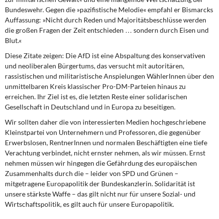
Bundeswehr. Gegen die »pazifistische Melodie« empfahl er Bismarcks
Auffassung: »Nicht durch Reden und Majoritätsbeschlüsse werden
die großen Fragen der Zeit entschieden … sondern durch Eisen und
Blut.«
Diese Zitate zeigen: Die AfD ist eine Abspaltung des konservativen
und neoliberalen Bürgertums, das versucht mit autoritären,
rassistischen und militaristische Anspielungen WählerInnen über den
unmittelbaren Kreis klassischer Pro-DM-Parteien hinaus zu
erreichen. Ihr Ziel ist es, die letzten Reste einer solidarischen
Gesellschaft in Deutschland und in Europa zu beseitigen.
Wir sollten daher die von interessierten Medien hochgeschriebene
Kleinstpartei von Unternehmern und Professoren, die gegenüber
Erwerbslosen, RentnerInnen und normalen Beschäftigten eine tiefe
Verachtung verbindet, nicht ernster nehmen, als wir müssen. Ernst
nehmen müssen wir hingegen die Gefährdung des europäischen
Zusammenhalts durch die – leider von SPD und Grünen –
mitgetragene Europapolitik der Bundeskanzlerin. Solidarität ist
unsere stärkste Waffe – das gilt nicht nur für unsere Sozial- und
Wirtschaftspolitik, es gilt auch für unsere Europapolitik.