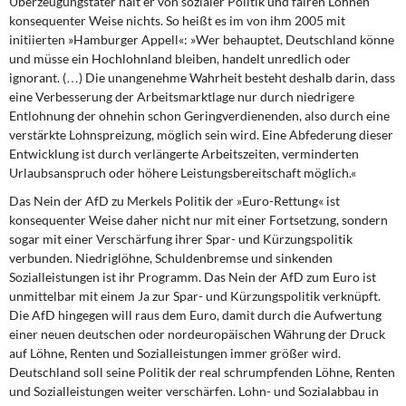
Überzeugungstäter hält er von sozialer Politik und fairen Löhnen
konsequenter Weise nichts. So heißt es im von ihm 2005 mit
initiierten »Hamburger Appell«: »Wer behauptet, Deutschland könne
und müsse ein Hochlohnland bleiben, handelt unredlich oder
ignorant. (…) Die unangenehme Wahrheit besteht deshalb darin, dass
eine Verbesserung der Arbeitsmarktlage nur durch niedrigere
Entlohnung der ohnehin schon Geringverdienenden, also durch eine
verstärkte Lohnspreizung, möglich sein wird. Eine Abfederung dieser
Entwicklung ist durch verlängerte Arbeitszeiten, verminderten
Urlaubsanspruch oder höhere Leistungsbereitschaft möglich.«
Das Nein der AfD zu Merkels Politik der »Euro-Rettung« ist
konsequenter Weise daher nicht nur mit einer Fortsetzung, sondern
sogar mit einer Verschärfung ihrer Spar- und Kürzungspolitik
verbunden. Niedriglöhne, Schuldenbremse und sinkenden
Sozialleistungen ist ihr Programm. Das Nein der AfD zum Euro ist
unmittelbar mit einem Ja zur Spar- und Kürzungspolitik verknüpft.
Die AfD hingegen will raus dem Euro, damit durch die Aufwertung
einer neuen deutschen oder nordeuropäischen Währung der Druck
auf Löhne, Renten und Sozialleistungen immer größer wird.
Deutschland soll seine Politik der real schrumpfenden Löhne, Renten
und Sozialleistungen weiter verschärfen. Lohn- und Sozialabbau in