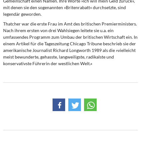
Gemeinschaft einen Namen. Ihre Worte »Ich will mein Geld zurück«,
DIE LINKE
mit denen sie den sogenannten »Britenrabatt« durchsetzte, sind
legendär geworden.
Weitere Themen
Thatcher war die erste Frau im Amt des britischen Premierministers.
Nach ihrem ersten von drei Wahlsiegen leitete sie u.a. ein
Memo-Gruppe
umfassendes Programm zum Umbau der britischen Wirtschaft ein. In
einem Artikel für die Tageszeitung Chicago Tribune beschrieb sie der
Institut Solidarische Moderne
amerikanische Journalist Richard Longworth 1989 als die »vielleicht
meist bewunderte, gehasste, langweiligste, radikalste und
Rosa-Luxemburg-Stiftung
konservativste Führerin der westlichen Welt.«
Über mich
Kontakt