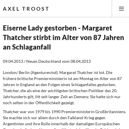
AXEL TROOST
Eiserne Lady gestorben - Margaret
Thatcher stirbt im Alter von 87 Jahren
Startseite
an Schlaganfall
Themen
09.04.2013 / Neues Deutschland vom 08.04.2013
Leitlinien linker Wirtschafts- und Finanzpolitik
London/ Berlin (Agenturen/nd). Margaret Thatcher ist tot. Die
frühere britische Premierministerin ist am Montag im Alter von 87
Wirtschaftspolitik
Jahren in England an den Folgen eines Schlaganfalles gestorben.
Thatcher, die als eine der wichtigsten britischen Politiker des 20.
Steuer- und Finanzpolitik
Jahrhunderts gilt, litt seit langer Zeit an Demenz. Sie hatte sich nur
noch selten in der Öffentlichkeit gezeigt.
Öffentliche Infrastruktur und Daseinsvorsorge
Thatcher war von 1979 bis 1990 Premierministerin Großbritanniens.
Sie machte sich vor allem durch den Falkland-Krieg gegen
Eurokrise und Griechenland
Argentinien und ihre Rolle innerhalb der damaligen Europäischen