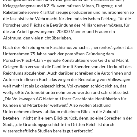
DIE LINKE
Kriegsgefangene und KZ-Sklaven müssen Minen, Flugzeug- und
Raketenteile sowie Kraftfahrzeuge produzieren und munitionieren so
Weitere Themen
die faschistische Wehrmacht für den mörderischen Feldzug. Für die
Porsches und Piëchs die Begründung des Milliardenvermögens, für
Memo-Gruppe
die zur Arbeit gezwungenen 20.000 Männer und Frauen ein
Albtraum, den viele nicht überleben.
Institut Solidarische Moderne
Nach der Befreiung vom Faschismus zunächst „herrenlos“, gehört das
Unternehmen 75 Jahre nach der pompösen Gründung dem
Porsche-/Piëch-Clan – geniale Konstrukteure von Geld und Macht.
Rosa-Luxemburg-Stiftung
Gelegentlich versucht die Familie mit Spenden von der Herkunft des
Reichtums abzulenken. Auch darüber schreiben die Autorinnen und
Über mich
Autoren in diesem Buch, das wegen der Bedeutung von Volkswagen
weit mehr ist als Lokalgeschichte. Volkswagen schickt sich an, das
Kontakt
weltgrößte Automobilunternehmen zu werden und schreibt selbst:
„Die Volkswagen AG bietet mit ihrer Geschichte Identifikation für
Kunden und Mitarbeiter weltweit.“ Also wollen Stadt und
Unternehmen dieses Jubiläum mit einem Blick in die Zukunft
begehen – nicht mit einem Blick zurück, denn, so eine Sprecherin der
Stadt, „die Gründungsgeschichte im Dritten Reich ist durch
wissenschaftliche Studien bereits gut erforscht.“