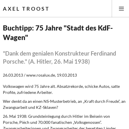
AXEL TROOST
Buchtipp: 75 Jahre "Stadt des KdF-
Wagen"
Startseite
Themen
"Dank dem genialen Konstrukteur Ferdinand
Porsche." (A. Hitler, 26. Mai 1938)
Leitlinien linker Wirtschafts- und Finanzpolitik
26.03.2013 / www.rosalux.de, 19.03.2013
Wirtschaftspolitik
Volkswagen wird 75 Jahre alt. Absatzrekorde, schicke Autos, satte
Profite, zufriedene Arbeiter.
Steuer- und Finanzpolitik
Wer denkt da an einen NS-Musterbetrieb, an „Kraft durch Freude“, an
Öffentliche Infrastruktur und Daseinsvorsorge
Zwangsarbeit und KZ-Sklaven?
26. Mai 1938: Grundsteinlegung durch Hitler im Beisein von
Eurokrise und Griechenland
Porsche, Piëch und 70.000 fanatischen „Volksgenossen“.
Zwangsarbeiterinnen und Zwangsarbeiter der besetzten Länder,