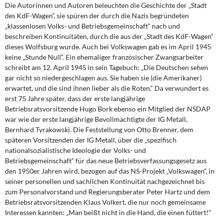
Die Autorinnen und Autoren beleuchten die Geschichte der „Stadt
des KdF-Wagen“, sie spüren der durch die Nazis begründeten
„klassenlosen Volks- und Betriebsgemeinschaft“ nach und
beschreiben Kontinuitäten, durch die aus der „Stadt des KdF-Wagen“
dieses Wolfsburg wurde. Auch bei Volkswagen gab es im April 1945
keine „Stunde Null“. Ein ehemaliger französischer Zwangsarbeiter
schreibt am 12. April 1945 in sein Tagebuch: „Die Deutschen sehen
gar nicht so niedergeschlagen aus. Sie haben sie (die Amerikaner)
erwartet, und die sind ihnen lieber als die Roten.“ Da verwundert es
erst 75 Jahre später, dass der erste langjährige
Betriebsratsvorsitzende Hugo Bork ebenso ein Mitglied der NSDAP
war wie der erste langjährige Bevollmächtigte der IG Metall,
Bernhard Tyrakowski. Die Feststellung von Otto Brenner, dem
späteren Vorsitzenden der IG Metall, über die „spezifisch
nationalsozialistische Ideologie der Volks- und
Betriebsgemeinschaft“ für das neue Betriebsverfassungsgesetz aus
den 1950er Jahren wird, bezogen auf das NS-Projekt „Volkswagen“, in
seiner personellen und sachlichen Kontinuität nachgezeichnet bis
zum Personalvorstand und Regierungsberater Peter Hartz und dem
Betriebsratsvorsitzenden Klaus Volkert, die nur noch gemeinsame
Interessen kannten: „Man beißt nicht in die Hand, die einen füttert!“