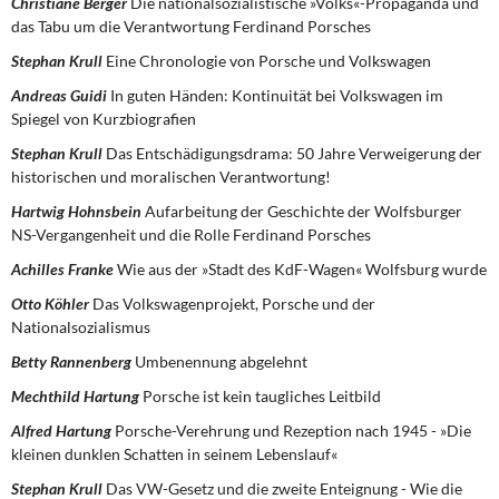
Christiane Berger
Die nationalsozialistische »Volks«-Propaganda und
das Tabu um die Verantwortung Ferdinand Porsches
Stephan Krull
Eine Chronologie von Porsche und Volkswagen
Andreas Guidi
In guten Händen: Kontinuität bei Volkswagen im
Spiegel von Kurzbiografien
Stephan Krull
Das Entschädigungsdrama: 50 Jahre Verweigerung der
historischen und moralischen Verantwortung!
Hartwig Hohnsbein
Aufarbeitung der Geschichte der Wolfsburger
NS-Vergangenheit und die Rolle Ferdinand Porsches
Achilles Franke
Wie aus der »Stadt des KdF-Wagen« Wolfsburg wurde
Otto Köhler
Das Volkswagenprojekt, Porsche und der
Nationalsozialismus
Betty Rannenberg
Umbenennung abgelehnt
Mechthild Hartung
Porsche ist kein taugliches Leitbild
Alfred Hartung
Porsche-Verehrung und Rezeption nach 1945
- »Die
kleinen dunklen Schatten in seinem Lebenslauf«
Stephan Krull
Das VW-Gesetz und die zweite Enteignung
- Wie die