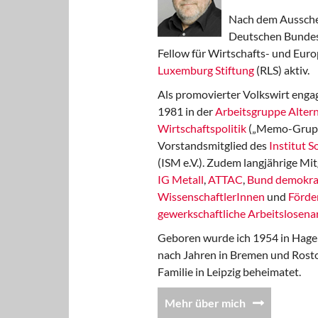
Nach dem Aussche
Deutschen Bundest
Fellow für Wirtschafts- und Euro
Luxemburg Stiftung
(RLS) aktiv.
Als promovierter Volkswirt engag
1981 in der
Arbeitsgruppe Altern
Wirtschaftspolitik
(„Memo-Gruppe
Vorstandsmitglied des
Institut 
(ISM e.V.). Zudem langjährige Mit
IG Metall
,
ATTAC
,
Bund demokra
WissenschaftlerInnen
und
Förde
gewerkschaftliche Arbeitslosenar
Geboren wurde ich 1954 in Hage
nach Jahren in Bremen und Rost
Familie in Leipzig beheimatet.
Mehr über mich