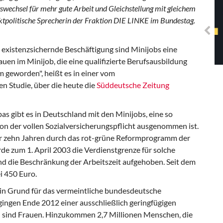
Solidarisches EUropa -
gswechsel für mehr gute Arbeit und Gleichstellung mit gleichem
Mosaiklinke Perspektiven
politische Sprecherin der Fraktion DIE LINKE im Bundestag.
ne existenzsichernde Beschäftigung sind Minijobs eine
rauen im Minijob, die eine qualifizierte Berufsausbildung
m geworden", heißt es in einer vom
 Studie, über die heute die
Süddeutsche Zeitung
as gibt es in Deutschland mit den Minijobs, eine so
von der vollen Sozialversicherungspflicht ausgenommen ist.
r zehn Jahren durch das rot-grüne Reformprogramm der
e zum 1. April 2003 die Verdienstgrenze für solche
nd die Beschränkung der Arbeitszeit aufgehoben. Seit dem
i 450 Euro.
ein Grund für das vermeintliche bundesdeutsche
ingen Ende 2012 einer ausschließlich geringfügigen
n sind Frauen. Hinzukommen 2,7 Millionen Menschen, die