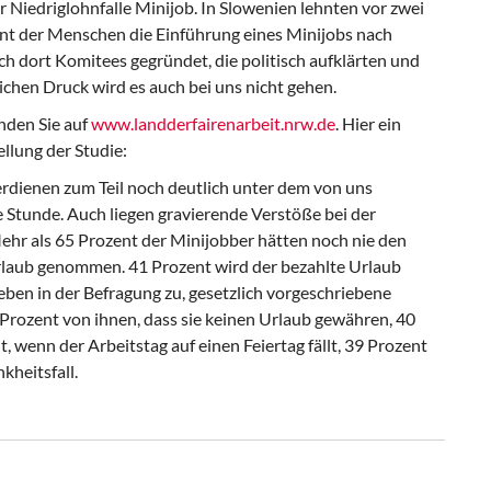
r Niedriglohnfalle Minijob. In Slowenien lehnten vor zwei
nt der Menschen die Einführung eines Minijobs nach
ch dort Komitees gegründet, die politisch aufklärten und
chen Druck wird es auch bei uns nicht gehen.
nden Sie auf
www.landderfairenarbeit.nrw.de
. Hier ein
llung der Studie:
erdienen zum Teil noch deutlich unter dem von uns
 Stunde. Auch liegen gravierende Verstöße bei der
ehr als 65 Prozent der Minijobber hätten noch nie den
rlaub genommen. 41 Prozent wird der bezahlte Urlaub
geben in der Befragung zu, gesetzlich vorgeschriebene
 Prozent von ihnen, dass sie keinen Urlaub gewähren, 40
, wenn der Arbeitstag auf einen Feiertag fällt, 39 Prozent
kheitsfall.