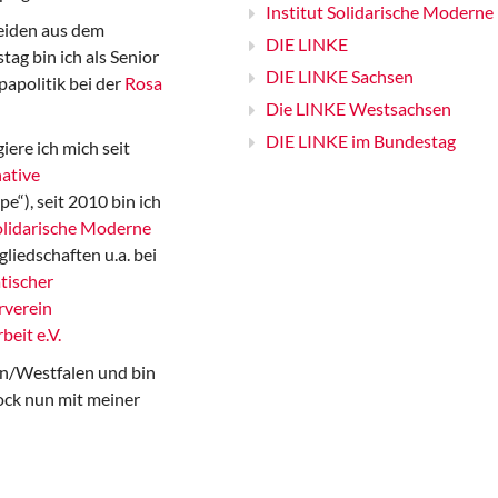
Institut Solidarische Moderne
iden aus dem
DIE LINKE
ag bin ich als Senior
DIE LINKE Sachsen
papolitik bei der
Rosa
Die LINKE Westsachsen
DIE LINKE im Bundestag
iere ich mich seit
ative
“), seit 2010 bin ich
Solidarische Moderne
gliedschaften u.a. bei
tischer
rverein
beit e.V.
n/Westfalen und bin
ock nun mit meiner