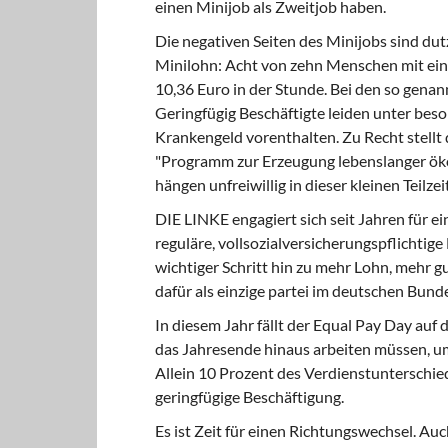
einen Minijob als Zweitjob haben.
Die negativen Seiten des Minijobs sind du
Minilohn: Acht von zehn Menschen mit ein
10,36 Euro in der Stunde. Bei den so genan
Geringfügig Beschäftigte leiden unter bes
Krankengeld vorenthalten. Zu Recht stellt d
"Programm zur Erzeugung lebenslanger ök
hängen unfreiwillig in dieser kleinen Teilze
DIE LINKE engagiert sich seit Jahren für ei
reguläre, vollsozialversicherungspflichtig
wichtiger Schritt hin zu mehr Lohn, mehr 
dafür als einzige partei im deutschen Bund
In diesem Jahr fällt der Equal Pay Day auf 
das Jahresende hinaus arbeiten müssen, u
Allein 10 Prozent des Verdienstunterschie
geringfügige Beschäftigung.
Es ist Zeit für einen Richtungswechsel. Au