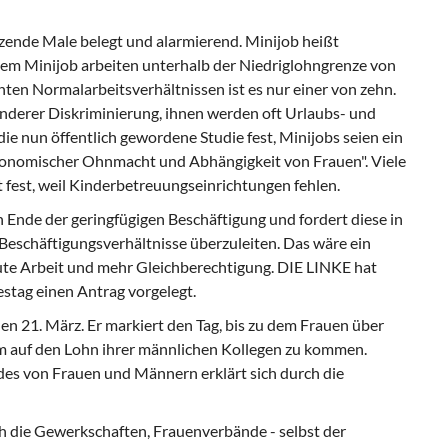
tzende Male belegt und alarmierend. Minijob heißt
em Minijob arbeiten unterhalb der Niedriglohngrenze von
nten Normalarbeitsverhältnissen ist es nur einer von zehn.
onderer Diskriminierung, ihnen werden oft Urlaubs- und
ie nun öffentlich gewordene Studie fest, Minijobs seien ein
onomischer Ohnmacht und Abhängigkeit von Frauen". Viele
it fest, weil Kinderbetreuungseinrichtungen fehlen.
n Ende der geringfügigen Beschäftigung und fordert diese in
e Beschäftigungsverhältnisse überzuleiten. Das wäre ein
gute Arbeit und mehr Gleichberechtigung. DIE LINKE hat
estag einen Antrag vorgelegt.
den 21. März. Er markiert den Tag, bis zu dem Frauen über
m auf den Lohn ihrer männlichen Kollegen zu kommen.
des von Frauen und Männern erklärt sich durch die
ch die Gewerkschaften, Frauenverbände - selbst der