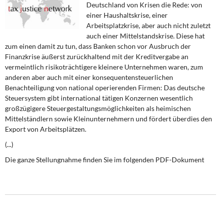
Deutschland von Krisen die Rede: von
DIE LINKE
einer Haushaltskrise, einer
Arbeitsplatzkrise, aber auch nicht zuletzt
Weitere Themen
auch einer Mittelstandskrise. Diese hat
zum einen damit zu tun, dass Banken schon vor Ausbruch der
Memo-Gruppe
Finanzkrise äußerst zurückhaltend mit der Kreditvergabe an
vermeintlich risikoträchtigere kleinere Unternehmen waren, zum
Institut Solidarische Moderne
anderen aber auch mit einer konsequentensteuerlichen
Benachteiligung von national operierenden Firmen: Das deutsche
Steuersystem gibt international tätigen Konzernen wesentlich
Rosa-Luxemburg-Stiftung
großzügigere Steuergestaltungsmöglichkeiten als heimischen
Mittelständlern sowie Kleinunternehmern und fördert überdies den
Über mich
Export von Arbeitsplätzen.
(...)
Kontakt
Die ganze Stellungnahme finden Sie im folgenden PDF-Dokument