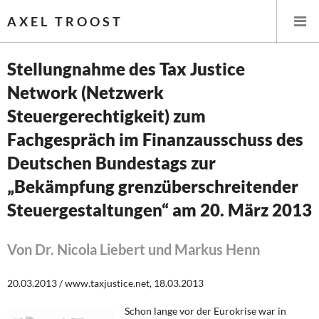
AXEL TROOST
Stellungnahme des Tax Justice
Network (Netzwerk
Startseite
Steuergerechtigkeit) zum
Themen
Fachgespräch im Finanzausschuss des
Deutschen Bundestags zur
Leitlinien linker Wirtschafts- und Finanzpolitik
„Bekämpfung grenzüberschreitender
Wirtschaftspolitik
Steuergestaltungen“ am 20. März 2013
Steuer- und Finanzpolitik
Von Dr. Nicola Liebert und Markus Henn
Öffentliche Infrastruktur und Daseinsvorsorge
20.03.2013 / www.taxjustice.net, 18.03.2013
Eurokrise und Griechenland
Schon lange vor der Eurokrise war in