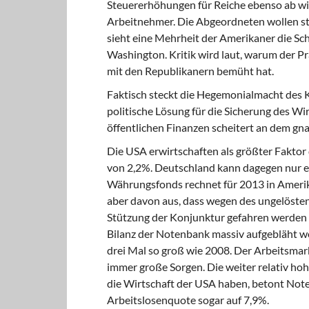
Steuererhöhungen für Reiche ebenso ab w
Arbeitnehmer. Die Abgeordneten wollen st
sieht eine Mehrheit der Amerikaner die Schu
Washington. Kritik wird laut, warum der P
mit den Republikanern bemüht hat.
Faktisch steckt die Hegemonialmacht
des K
politische Lösung für die Sicherung des Wi
öffentlichen Finanzen scheitert an dem gna
Die USA erwirtschaften
als größter Fakto
von 2,2%. Deutschland kann dagegen nur ei
Währungsfonds rechnet für 2013 in Ameri
aber davon aus, dass wegen des ungelöste
Stützung der Konjunktur gefahren werden m
Bilanz der Notenbank massiv aufgebläht wo
drei Mal so groß wie 2008. Der Arbeitsmark
immer große Sorgen. Die weiter relativ hohe
die Wirtschaft der USA haben, betont Note
Arbeitslosenquote sogar auf 7,9%.