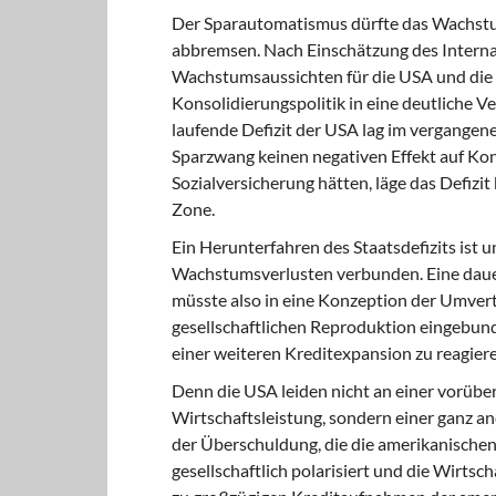
Der Sparautomatismus dürfte das Wachs
abbremsen. Nach Einschätzung des Intern
Wachstumsaussichten für die USA und die 
Konsolidierungspolitik in eine deutliche 
laufende Defizit der USA lag im vergangene
Sparzwang keinen negativen Effekt auf K
Sozialversicherung hätten, läge das Defizit
Zone.
Ein Herunterfahren des Staatsdefizits
ist u
Wachstumsverlusten verbunden. Eine dauerh
müsste also in eine Konzeption der Umvert
gesellschaftlichen Reproduktion eingebu
einer weiteren Kreditexpansion zu reagieren
Denn die USA leiden nicht
an einer vorübe
Wirtschaftsleistung, sondern einer ganz a
der Überschuldung, die die amerikanisch
gesellschaftlich polarisiert und die Wirts