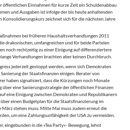
r öffentlichen Einnahmen für kurze Zeit ein Schuldenabbau
hmen und Ausgaben ist infolge der bis heute anhaltenden
 Konsolidierungskurs zeichnet sich für die nächsten Jahre
rmaßnahmen bei früheren Haushaltsverhandlungen 2011
 die drakonischen, umfangreichen und für beide Parteien
 noch rechtzeitig zu einer Einigung auf differenziertere
nge Verhandlungen brachten aber keinen Durchbruch.
ress jederzeit gestoppt werden, wenn sich Demokraten
 Sanierung der Staatsfinanzen einigen. Berater von
r haben signalisiert, dass die Kürzungen noch Monate
 über eine Sanierungsstrategie der öffentlichen Finanzen
en auf eine Einigung zwischen Demokraten und Republikanern
 über einen Budgetplan für die Staatsfinanzierung im
de März stehen muss. Mitte Mai muss zudem erneut die
rden, um eine Zahlungsunfähigkeit der USA zu vermeiden.
r, eingebunden in die »Tea Party«- Bewegung, lehnt