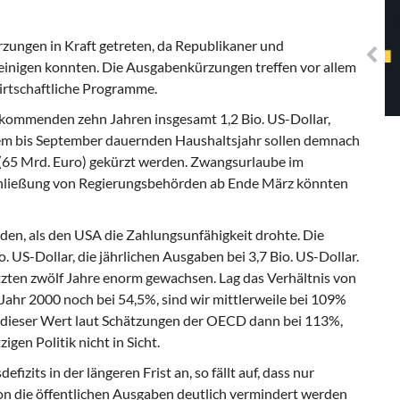
Solidarisches EUropa -
Mosaiklinke Perspektiven
ungen in Kraft getreten, da Republikaner und
einigen konnten. Die Ausgabenkürzungen treffen vor allem
rtschaftliche Programme.
 kommenden zehn Jahren insgesamt 1,2 Bio. US-Dollar,
sem bis September dauernden Haushaltsjahr sollen demnach
(65 Mrd. Euro) gekürzt werden. Zwangsurlaube im
 Schließung von Regierungsbehörden ab Ende März könnten
den, als den USA die Zahlungsunfähigkeit drohte. Die
. US-Dollar, die jährlichen Ausgaben bei 3,7 Bio. US-Dollar.
etzten zwölf Jahre enorm gewachsen. Lag das Verhältnis von
Jahr 2000 noch bei 54,5%, sind wir mittlerweile bei 109%
 dieser Wert laut Schätzungen der OECD dann bei 113%,
igen Politik nicht in Sicht.
defizits in der längeren Frist an, so fällt auf, dass nur
on die öffentlichen Ausgaben deutlich vermindert werden