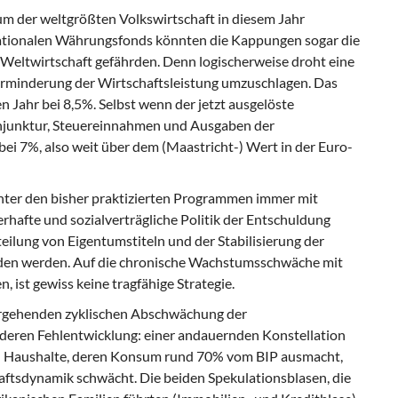
tum
der weltgrößten Volkswirtschaft in diesem Jahr
ationalen Währungsfonds könnten die Kappungen sogar die
Weltwirtschaft gefährden. Denn logischerweise droht eine
Verminderung der Wirtschaftsleistung umzuschlagen. Das
n Jahr bei 8,5%. Selbst wenn der jetzt ausgelöste
onjunktur, Steuereinnahmen und Ausgaben der
 bei 7%, also weit über dem (Maastricht-) Wert in der Euro-
nter den bisher praktizierten Programmen immer mit
afte und sozialverträgliche Politik der Entschuldung
eilung von Eigentumstiteln und der Stabilisierung der
nden werden. Auf die chronische Wachstumsschwäche mit
, ist gewiss keine tragfähige Strategie.
rgehenden zyklischen Abschwächung der
nderen Fehlentwicklung: einer andauernden Konstellation
en Haushalte, deren Konsum rund 70% vom BIP ausmacht,
chaftsdynamik schwächt. Die beiden Spekulationsblasen, die