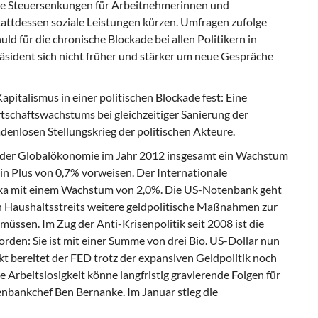
ie Steuersenkungen für Arbeitnehmerinnen und
attdessen soziale Leistungen kürzen. Umfragen zufolge
ld für die chronische Blockade bei allen Politikern in
räsident sich nicht früher und stärker um neue Gespräche
apitalismus in einer politischen Blockade fest: Eine
rtschaftswachstums bei gleichzeitiger Sanierung der
denlosen Stellungskrieg der politischen Akteure.
r der Globalökonomie im Jahr 2012 insgesamt ein Wachstum
n Plus von 0,7% vorweisen. Der Internationale
ka mit einem Wachstum von 2,0%. Die US-Notenbank geht
n Haushaltsstreits weitere geldpolitische Maßnahmen zur
üssen. Im Zug der Anti-Krisenpolitik seit 2008 ist die
rden: Sie ist mit einer Summe von drei Bio. US-Dollar nun
t bereitet der FED trotz der expansiven Geldpolitik noch
 Arbeitslosigkeit könne langfristig gravierende Folgen für
nbankchef Ben Bernanke. Im Januar stieg die