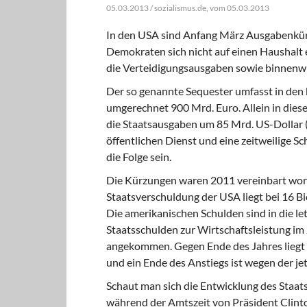
05.03.2013 / sozialismus.de, vom 05.03.2013
In den USA sind Anfang März Ausgabenkürz
Demokraten sich nicht auf einen Haushalt 
die Verteidigungsausgaben sowie binnenwi
Der so genannte Sequester
umfasst in den
umgerechnet 900 Mrd. Euro. Allein in die
die Staatsausgaben um 85 Mrd. US-Dollar 
öffentlichen Dienst und eine zeitweilige
die Folge sein.
Die Kürzungen waren 2011
vereinbart wor
Staatsverschuldung der USA liegt bei 16 Bio
Die amerikanischen Schulden sind in die l
Staatsschulden zur Wirtschaftsleistung im 
angekommen. Gegen Ende des Jahres liegt
und ein Ende des Anstiegs ist wegen der jetz
Schaut man sich die Entwicklung
des Staats
während der Amtszeit von Präsident Clint