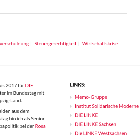
sverschuldung
Steuergerechtigkeit
Wirtschaftskrise
LINKS:
bis 2017 für
DIE
er im Bundestag mit
Memo-Gruppe
pzig-Land.
Institut Solidarische Moderne
iden aus dem
DIE LINKE
ag bin ich als Senior
DIE LINKE Sachsen
papolitik bei der
Rosa
Die LINKE Westsachsen