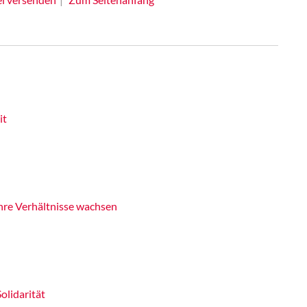
it
hre Verhältnisse wachsen
olidarität