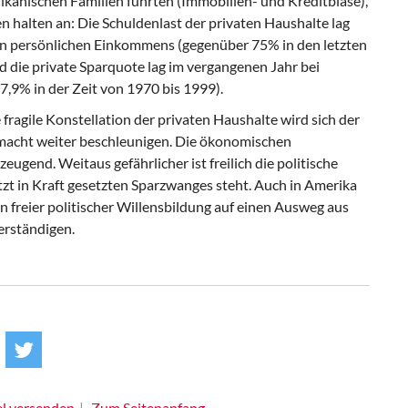
kanischen Familien führten (Immobilien- und Kreditblase),
n halten an: Die Schuldenlast der privaten Haushalte lag
n persönlichen Einkommens (gegenüber 75% in den letzten
d die private Sparquote lag im vergangenen Jahr bei
7,9% in der Zeit von 1970 bis 1999).
 fragile Konstellation der privaten Haushalte wird sich der
acht weiter beschleunigen. Die ökonomischen
ugend. Weitaus gefährlicher ist freilich die politische
jetzt in Kraft gesetzten Sparzwanges steht. Auch in Amerika
h in freier politischer Willensbildung auf einen Ausweg aus
erständigen.
el versenden
Zum Seitenanfang