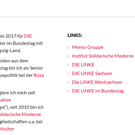
LINKS:
bis 2017 für
DIE
er im Bundestag mit
Memo-Gruppe
pzig-Land.
Institut Solidarische Moderne
iden aus dem
DIE LINKE
ag bin ich als Senior
DIE LINKE Sachsen
papolitik bei der
Rosa
Die LINKE Westsachsen
DIE LINKE im Bundestag
iere ich mich seit
ative
“), seit 2010 bin ich
Solidarische Moderne
gliedschaften u.a. bei
tischer