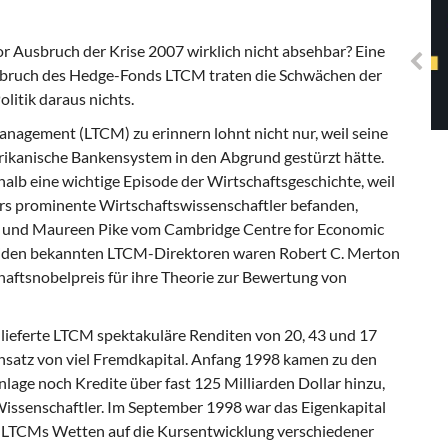
Solidarisches EUropa -
Mosaiklinke Perspektiven
r Ausbruch der Krise 2007 wirklich nicht absehbar? Eine
nbruch des Hedge-Fonds LTCM traten die Schwächen der
olitik daraus nichts.
agement (LTCM) zu erinnern lohnt nicht nur, weil seine
ikanische Bankensystem in den Abgrund gestürzt hätte.
halb eine wichtige Episode der Wirtschaftsgeschichte, weil
ers prominente Wirtschaftswissenschaftler befanden,
e und Maureen Pike vom Cambridge Centre for Economic
e beiden bekannten LTCM-Direktoren waren Robert C. Merton
haftsnobelpreis für ihre Theorie zur Bewertung von
 lieferte LTCM spektakuläre Renditen von 20, 43 und 17
insatz von viel Fremdkapital. Anfang 1998 kamen zu den
nlage noch Kredite über fast 125 Milliarden Dollar hinzu,
 Wissenschaftler. Im September 1998 war das Eigenkapital
il LTCMs Wetten auf die Kursentwicklung verschiedener