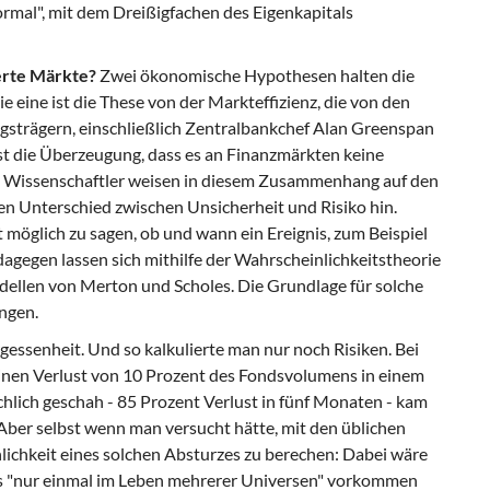
ormal", mit dem Dreißigfachen des Eigenkapitals
erte Märkte?
Zwei ökonomische Hypothesen halten die
 eine ist die These von der Markteffizienz, die von den
gsträgern, einschließlich Zentralbankchef Alan Greenspan
ist die Überzeugung, dass es an Finanzmärkten keine
e Wissenschaftler weisen in diesem Zusammenhang auf den
en Unterschied zwischen Unsicherheit und Risiko hin.
ht möglich zu sagen, ob und wann ein Ereignis, zum Beispiel
dagegen lassen sich mithilfe der Wahrscheinlichkeitstheorie
ellen von Merton und Scholes. Die Grundlage für solche
ngen.
gessenheit. Und so kalkulierte man nur noch Risiken. Bei
 einen Verlust von 10 Prozent des Fondsvolumens in einem
chlich geschah - 85 Prozent Verlust in fünf Monaten - kam
 Aber selbst wenn man versucht hätte, mit den üblichen
ichkeit eines solchen Absturzes zu berechen: Dabei wäre
s "nur einmal im Leben mehrerer Universen" vorkommen