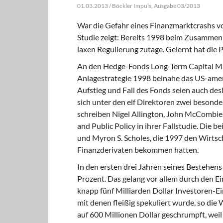
01.03.2013 / Böckler Impuls, Ausgabe 03/2013
War die Gefahr eines Finanzmarktcrashs vo
Studie zeigt: Bereits 1998 beim Zusamme
laxen Regulierung zutage. Gelernt hat die P
An den Hedge-Fonds Long-Term Capital Man
Anlagestrategie 1998 beinahe das US-amer
Aufstieg und Fall des Fonds seien auch des
sich unter den elf Direktoren zwei besond
schreiben Nigel Allington, John McCombi
and Public Policy in ihrer Fallstudie. Di
und Myron S. Scholes, die 1997 den Wirtsc
Finanzderivaten bekommen hatten.
In den ersten drei Jahren seines Bestehens
Prozent. Das gelang vor allem durch den E
knapp fünf Milliarden Dollar Investoren-Ei
mit denen fleißig spekuliert wurde, so die
auf 600 Millionen Dollar geschrumpft, we