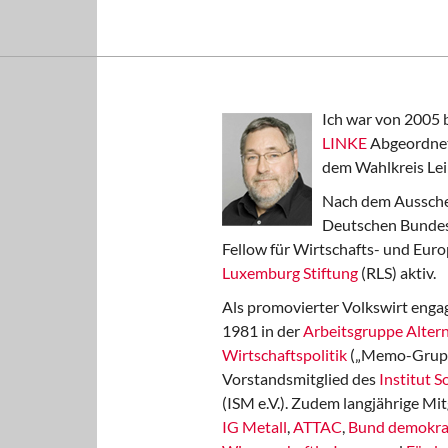
Ich war von 2005 
LINKE
Abgeordnet
dem Wahlkreis Lei
Nach dem Aussche
Deutschen Bundest
Fellow für Wirtschafts- und Euro
Luxemburg Stiftung
(RLS) aktiv.
Als promovierter Volkswirt engag
1981 in der
Arbeitsgruppe Altern
Wirtschaftspolitik
(„Memo-Gruppe
Vorstandsmitglied des
Institut 
(ISM e.V.). Zudem langjährige Mit
IG Metall
,
ATTAC
,
Bund demokra