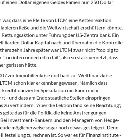
uf einen Dollar eigenen Geldes kamen nun 250 Dollar
 war, dass eine Pleite von LTCM eine Kettenreaktion
labieren ließe und die Weltwirtschaft erschüttern könnte,
en Rettungsaktion unter Führung der US-Zentralbank. Ein
illiarden Dollar Kapital nach und übernahm die Kontrolle
hers zehn Jahre später war LTCM zwar nicht "too big to
 "too interconnected to fail", also so stark vernetzt, dass
er gerissen hätte.
07 zur Immobilienkrise und bald zur Weltfinanzkrise
ll LTCM schon klar erkennbar gewesen. Nämlich dass
r kredtifinanzierter Spekulation mit kaum mehr
t - und dass am Ende staatliche Stellen einspringen
zu verhindern. "Aber die Lektion fand keine Beachtung",
s gelte das für die Politik, die keine Anstrengungen
n. Bei Investment-Bankern und den Managern von Hedge-
eude möglicherweise sogar noch etwas gesteigert. Denn
ilfestellung zu rechnen ist. So war es für Finanzinstitute -