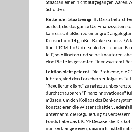
Staatsanleihen nicht aufgegangen waren. A
Schulden.
Rettender Staatseingriff.
Da zu befürchten
auslöst, die das ganze US-Finanzsystem kol
kam es schließlich zu einer groß angelegt
Konsortium 14 großer Banken schoss 3,6 M
über LTCM. Im Unterschied zu Lehman Brot
fail", so Allington und seine Koautoren, aber
eine Pleite im gesamten Finanzsystem Löch
Lektion nicht gelernt.
Die Probleme, die 20
führten, sind den Forschern zufolge im Fa
"Regulierung light" zu nahezu unbegrenzte
durchschaubaren "Finanzinnovationen" führ
müssen, um den Kollaps des Bankensystems 
konstatieren die Wissenschaftler. Jedenfall
unternahm, die Regulierung zu verbesser
Fonds habe das LTCM-Debakel die Risikofr
nun sei klar gewesen, dass im Ernstfall mit H